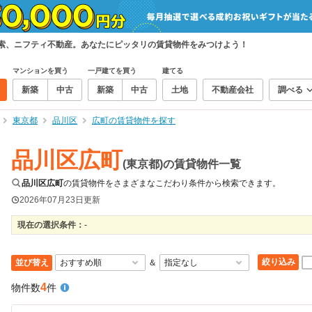
検索、ニフティ不動産。あなたにピッタリの賃貸物件をみつけよう！
マンションを買う
一戸建てを買う
建てる
新築
中古
新築
中古
土地
不動産会社
調べる
東京都
品川区
広町の賃貸物件を探す
品川区広町
(東京都)の賃貸物件一覧
品川区広町
の賃貸物件をさまざまなこだわり条件から検索できます。
2026年07月23日
更新
現在の選択条件：
-
絞り込み
並び替え
＆
4
物件数
件