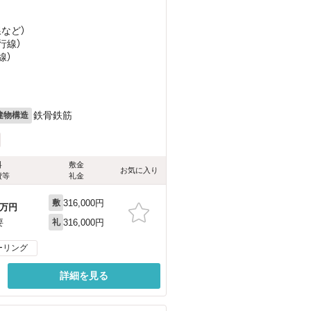
線
など
）
行線）
線）
鉄骨鉄筋
建物構造
料
敷金
お気に入り
費等
礼金
316,000円
敷
万円
316,000円
要
礼
ーリング
詳細を見る