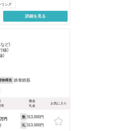
ーリング
詳細を見る
線
など
）
行線）
線）
鉄骨鉄筋
建物構造
料
敷金
お気に入り
費等
礼金
313,000円
敷
万円
313,000円
要
礼