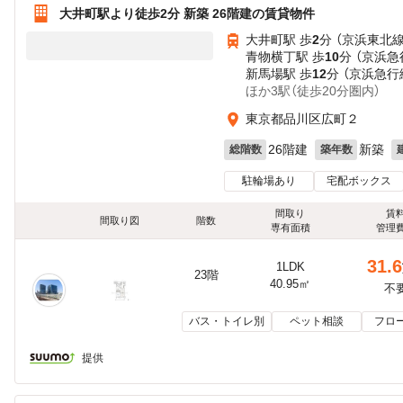
大井町駅より徒歩2分 新築 26階建の賃貸物件
大井町駅 歩
2
分 （京浜東北
青物横丁駅 歩
10
分 （京浜急
新馬場駅 歩
12
分 （京浜急行
ほか3駅（徒歩20分圏内）
東京都品川区広町２
26階建
新築
総階数
築年数
駐輪場あり
宅配ボックス
間取り
賃
間取り図
階数
専有面積
管理
31.6
1LDK
23階
40.95㎡
不
バス・トイレ別
ペット相談
フロ
提供