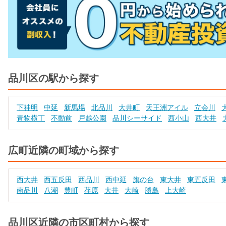
品川区の駅から探す
下神明
中延
新馬場
北品川
大井町
天王洲アイル
立会川
青物横丁
不動前
戸越公園
品川シーサイド
西小山
西大井
広町近隣の町域から探す
西大井
西五反田
西品川
西中延
旗の台
東大井
東五反田
南品川
八潮
豊町
荏原
大井
大崎
勝島
上大崎
品川区近隣の市区町村から探す