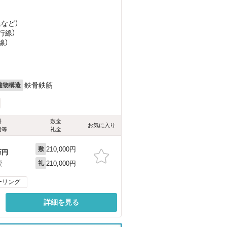
線
など
）
行線）
線）
鉄骨鉄筋
建物構造
料
敷金
お気に入り
費等
礼金
210,000円
敷
万円
210,000円
要
礼
ーリング
詳細を見る