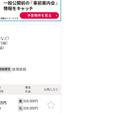
線
など
）
行線）
線）
鉄骨鉄筋
建物構造
料
敷金
お気に入り
費等
礼金
318,000円
敷
万円
318,000円
要
礼