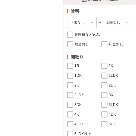
賃料
〜
管理費など込み
敷金無し
礼金無し
間取り
1R
1K
1DK
1LDK
2K
2DK
2LDK
3K
3DK
3LDK
4K
4DK
4LDK
5DK
5LDK以上