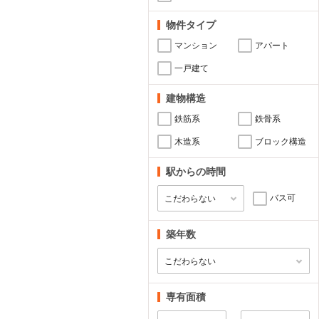
物件タイプ
マンション
アパート
一戸建て
建物構造
鉄筋系
鉄骨系
木造系
ブロック構造
駅からの時間
バス可
築年数
専有面積