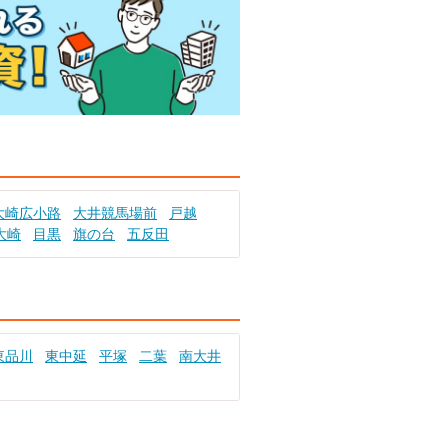
大崎広小路
大井競馬場前
戸越
大崎
目黒
旗の台
五反田
東品川
東中延
平塚
二葉
南大井