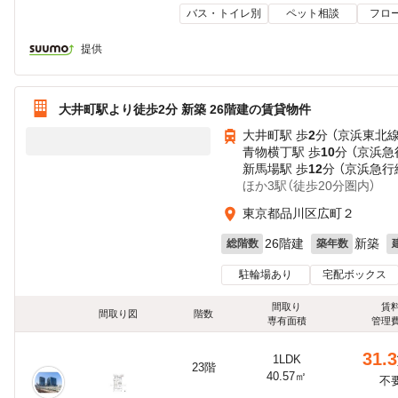
バス・トイレ別
ペット相談
フロ
提供
大井町駅より徒歩2分 新築 26階建の賃貸物件
大井町駅 歩
2
分 （京浜東北
青物横丁駅 歩
10
分 （京浜急
新馬場駅 歩
12
分 （京浜急行
ほか3駅（徒歩20分圏内）
東京都品川区広町２
26階建
新築
総階数
築年数
駐輪場あり
宅配ボックス
間取り
賃
間取り図
階数
専有面積
管理
31.3
1LDK
23階
40.57㎡
不