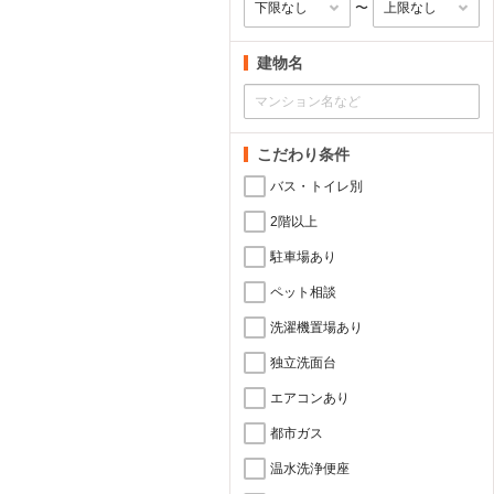
〜
建物名
こだわり条件
バス・トイレ別
2階以上
駐車場あり
ペット相談
洗濯機置場あり
独立洗面台
エアコンあり
都市ガス
温水洗浄便座