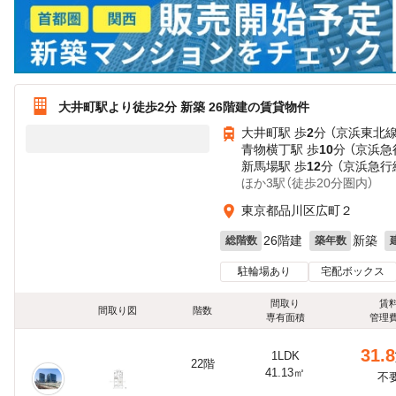
大井町駅より徒歩2分 新築 26階建の賃貸物件
大井町駅 歩
2
分 （京浜東北
青物横丁駅 歩
10
分 （京浜急
新馬場駅 歩
12
分 （京浜急行
ほか3駅（徒歩20分圏内）
東京都品川区広町２
26階建
新築
総階数
築年数
駐輪場あり
宅配ボックス
間取り
賃
間取り図
階数
専有面積
管理
31.8
1LDK
22階
41.13㎡
不