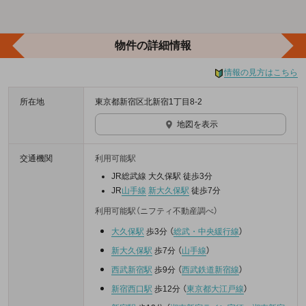
物件の詳細情報
情報の見方はこちら
所在地
東京都新宿区北新宿1丁目8-2
地図を表示
交通機関
利用可能駅
JR総武線 大久保駅 徒歩3分
JR
山手線
新大久保駅
徒歩7分
利用可能駅（ニフティ不動産調べ）
大久保駅
歩3分
（
総武・中央緩行線
）
新大久保駅
歩7分
（
山手線
）
西武新宿駅
歩9分
（
西武鉄道新宿線
）
新宿西口駅
歩12分
（
東京都大江戸線
）