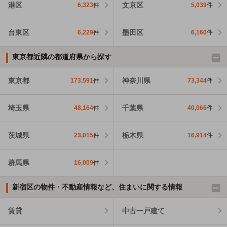
港区
文京区
6,323
件
5,039
件
台東区
墨田区
6,229
件
6,160
件
東京都近隣の都道府県から探す
東京都
神奈川県
173,591
件
73,344
件
埼玉県
千葉県
48,164
件
40,066
件
茨城県
栃木県
23,015
件
16,914
件
群馬県
16,009
件
新宿区の物件・不動産情報など、住まいに関する情報
賃貸
中古一戸建て