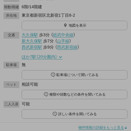
6階/14階建
階数/階建
東京都新宿区北新宿1丁目8-2
所在地
地図を表示
大久保駅
歩3分
（
総武中央線
）
交通
新大久保駅
歩7分
（
山手線
）
西武新宿駅
歩9分
（
西武新宿線
）
ほか7駅（20分圏内）
無
駐車場
駐車場について聞いてみる
相談可能
ペット
種類や頭数などの条件を聞いてみる
可能
二人入居
詳しい条件を聞いてみる
物件情報の詳細をもっと見る