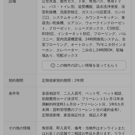
設備
公営水道、都市ガス、下水、専用バス、専用トイ
レ、バス・トイレ別、追焚機能、温水洗浄便座、浴
室乾燥機、洗面所独立、ガスコンロ設置済、コンロ
三口、システムキッチン、カウンターキッチン、食
器洗い乾燥機、エアコン、ウォークインクローゼッ
ト、クローゼット、シューズボックス、CS対応、
BS対応、インターネット対応、フローリング、バル
コニー、室内洗濯機置場、24時間換気システム、全
室フローリング、オートロック、TVモニタ付インタ
ーホン、エレベーター、ごみ出し24時間OK、駐輪
場あり、宅配ボックス
この物件の詳しい情報を送ってもらう
契約期間
定期借家契約期間：2年間
条件等
楽器相談可、二人入居可、ペット可、ペット相談、
初期費用カード決済可、フリーレント1ヶ月（1年未
満解約時賃料1ヵ月分＋フリーレント分、1年6カ月
未満：賃料管理費のフリーレント分の違約金有）、
定期借家権、家賃保証付き、保証人不要
その他の情報
角部屋、即入居可、備考：当物件はオンラインまた
はお近くの店舗でご相談お申込を承ります。リライ