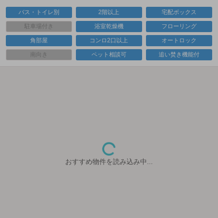
バス・トイレ別
2階以上
宅配ボックス
駐車場付き
浴室乾燥機
フローリング
角部屋
コンロ2口以上
オートロック
南向き
ペット相談可
追い焚き機能付
おすすめ物件を読み込み中...