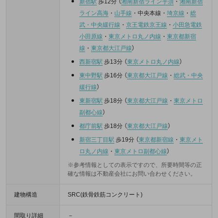
新宿駅
歩12分
（
湘南新宿ライン宇須
・
湘南新宿
ライン高海
・
山手線
・
中央本線
・
埼京線
・
総
武・中央緩行線
・
京王電鉄京王線
・
小田急電鉄
小田原線
・
東京メトロ丸ノ内線
・
東京都新宿
線
・
東京都大江戸線
）
西新宿駅
歩13分
（
東京メトロ丸ノ内線
）
東中野駅
歩16分
（
東京都大江戸線
・
総武・中央
緩行線
）
東新宿駅
歩18分
（
東京都大江戸線
・
東京メトロ
副都心線
）
都庁前駅
歩18分
（
東京都大江戸線
）
新宿三丁目駅
歩19分
（
東京都新宿線
・
東京メト
ロ丸ノ内線
・
東京メトロ副都心線
）
※参考情報としての表示ですので、所要時間等の正
確な情報は不動産会社にお問い合わせください。
建物構造
SRC(鉄骨鉄筋コンクリート)
間取り詳細
－