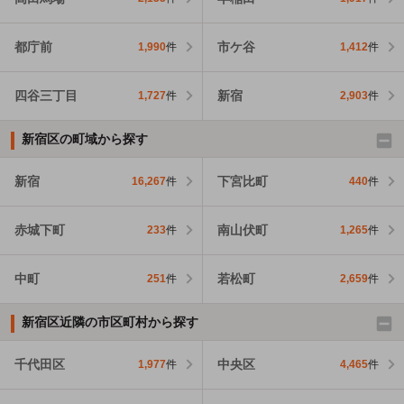
都庁前
市ケ谷
1,990
件
1,412
件
四谷三丁目
新宿
1,727
件
2,903
件
新宿区の町域から探す
新宿
下宮比町
16,267
件
440
件
赤城下町
南山伏町
233
件
1,265
件
中町
若松町
251
件
2,659
件
新宿区近隣の市区町村から探す
千代田区
中央区
1,977
件
4,465
件