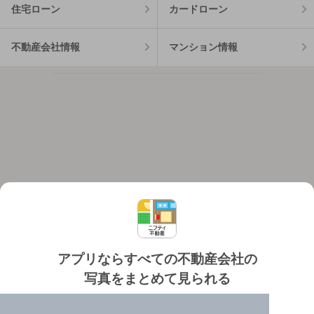
住宅ローン
カードローン
不動産会社情報
マンション情報
アプリならすべての不動産会社の
写真をまとめて見られる
対応機種
個人情報保護ポリシー
利用規約
運営会社
✔️
たくさんの写真でイメージふくらむ
ヘルプ・お問い合わせ
採用情報