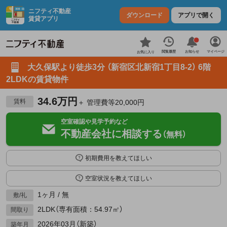
ニフティ不動産
ダウンロード
アプリで開く
賃貸アプリ
お知らせ
閲覧履歴
マイページ
お気に入り
大久保駅より徒歩3分 （新宿区北新宿1丁目8-2） 6階
2LDKの賃貸物件
34.6万円
賃料
＋ 管理費等20,000円
空室確認や見学予約など
不動産会社に相談する
（無料）
初期費用を教えてほしい
空室状況を教えてほしい
1ヶ月 / 無
敷/礼
2LDK（専有面積：54.97㎡）
間取り
2026年03月（新築）
築年月