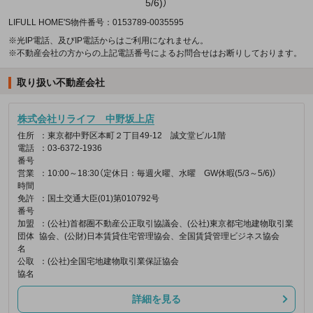
5/6)）
LIFULL HOME'S物件番号：0153789-0035595
※光IP電話、及びIP電話からはご利用になれません。
※不動産会社の方からの上記電話番号によるお問合せはお断りしております。
取り扱い不動産会社
株式会社リライフ 中野坂上店
住所
：東京都中野区本町２丁目49-12 誠文堂ビル1階
電話
：03-6372-1936
番号
営業
：10:00～18:30（定休日：毎週火曜、水曜 GW休暇(5/3～5/6)）
時間
免許
：国土交通大臣(01)第010792号
番号
加盟
：(公社)首都圏不動産公正取引協議会、(公社)東京都宅地建物取引業
団体
協会、(公財)日本賃貸住宅管理協会、全国賃貸管理ビジネス協会
名
公取
：(公社)全国宅地建物取引業保証協会
協名
詳細を見る