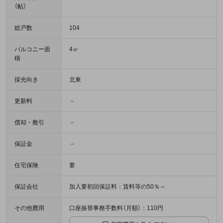
（帖）
総戸数
104
バルコニー面
4㎡
積
採光向き
北東
更新料
－
償却・敷引
－
保証金
－
住宅保険
要
保証会社
加入要初回保証料：賃料等の50％～
その他費用
口座振替事務手数料（月額）：110円