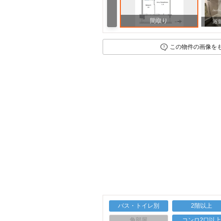
間取り
浴
この物件の画像を
バス・トイレ別
2階以上
角部屋
コンロ2口以