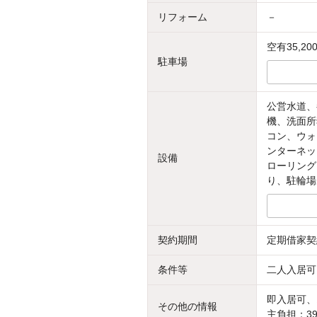
リフォーム
－
空有35,2
駐車場
公営水道、
機、洗面所
コン、ウォ
ンターネッ
設備
ローリング
り、駐輪場
契約期間
定期借家契
条件等
二人入居可
即入居可、
その他の情報
主負担：3