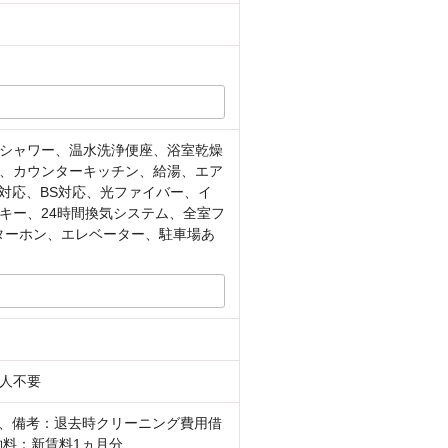
シャワー、温水洗浄便座、浴室乾燥
、カウンターキッチン、給湯、エア
対応、BS対応、光ファイバー、イ
キー、24時間換気システム、全室フ
ターホン、エレベーター、駐車場あ
人不要
可、備考：退去時クリーニング費用借
契約料：新賃料1ヵ月分