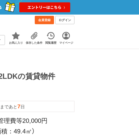
会員登録
ログイン
お気に入り
保存した条件
閲覧履歴
マイページ
 2LDKの賃貸物件
7
まであと
日
管理費等20,000円
積：49.4㎡）