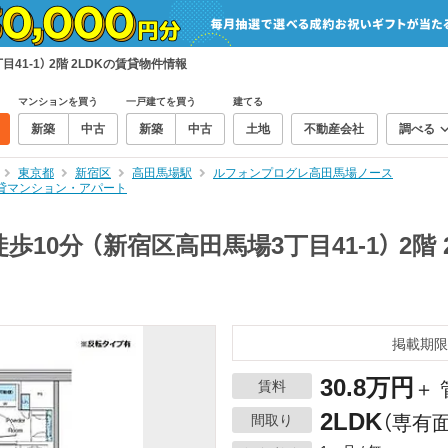
1-1） 2階 2LDKの賃貸物件情報
マンションを買う
一戸建てを買う
建てる
新築
中古
新築
中古
土地
不動産会社
調べる
東京都
新宿区
高田馬場駅
ルフォンプログレ高田馬場ノース
の賃貸マンション・アパート
10分 （新宿区高田馬場3丁目41-1） 2階
掲載期限
30.8万円
賃料
＋ 
2LDK
間取り
（専有面