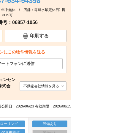
37-634-54398
受付：年中無休 / 店舗：毎週水曜定休日） 携
周辺
その他
その他
その他
・PHS可
：06857-1056
印刷する
ンにこの物件情報を送る
マートフォンに送信
ョンセン
株式会
不動産会社情報を見る
公開日：2026/06/23 有効期限：2026/08/15
フローリング
設備あり
い焚き機能付