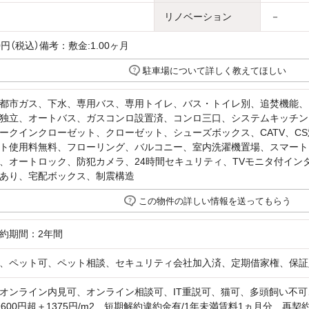
リノベーション
－
00円（税込）備考：敷金:1.00ヶ月
駐車場について詳しく教えてほしい
都市ガス、下水、専用バス、専用トイレ、バス・トイレ別、追焚機能、
独立、オートバス、ガスコンロ設置済、コンロ三口、システムキッチン
ークインクローゼット、クローゼット、シューズボックス、CATV、CS
ト使用料無料、フローリング、バルコニー、室内洗濯機置場、スマート
、オートロック、防犯カメラ、24時間セキュリティ、TVモニタ付イン
あり、宅配ボックス、制震構造
この物件の詳しい情報を送ってもらう
約期間：2年間
、ペット可、ペット相談、セキュリティ会社加入済、定期借家権、保証
オンライン内見可、オンライン相談可、IT重説可、猫可、多頭飼い不
9600円超＋1375円/m2 短期解約違約金有/1年未満賃料1ヵ月分 再