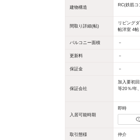
RC(鉄筋コ
建物構造
リビングダイ
間取り詳細(帖)
帖洋室 4帖
バルコニー面積
－
更新料
－
保証金
－
加入要初回
保証会社
等20％/
即時
入居可能時期
取引態様
仲介