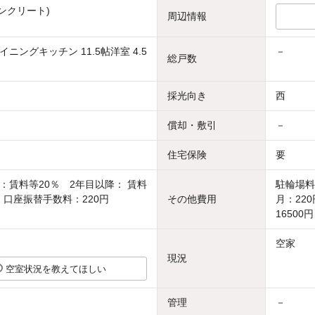
ンクリート)
周辺情報
ニングキッチン 11.5帖洋室 4.5
－
総戸数
採光向き
西
償却・敷引
－
住宅保険
要
：賃料等20％ 2年目以降： 賃料
駐輪場料
年、口座振替手数料：220円
その他費用
月：22
16500円
空家
現況
空室状況を教えてほしい
管理
－