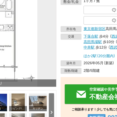
1ヶ月 / 無
敷金/礼金
東京都
新宿区
高田馬場
所在地
下落合駅
歩4分
（
西
交通
高田馬場駅
歩10分
中井駅
歩12分
（
西
ほか2駅（20分圏内）
2026年05月（新築）
築年月
2階/5階建
階数/階建
り
空室確認や見学
不動産会
観
リビング/ダイニング
キッチン
ご相談承ります！少しでも気に