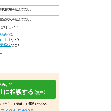
初期費用を教えてほしい
空室状況を教えてほしい
3丁目41-1
武新宿線
）
（
山手線
など
）
武新宿線
など
）
予約など
社に相談する
（無料）
その他
地図
その他
なったら、お気軽にお電話ください。