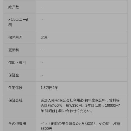
総戸数
－
バルコニー面
－
積
採光向き
北東
更新料
－
償却・敷引
－
保証金
－
住宅保険
1.8万円2年
保証会社
必加入備考:保証会社利用必 初年度保証料：賃料等
合計額の50％、毎?/330円、2年目以降：10000円/
年 詳細はお問い合わせください。
その他費用
ペット飼育の場合敷金2ヶ月（総額）、その他 月額
3300円