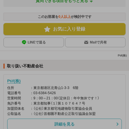
質問できる項目をもっと見る
このお部屋を
0
人以上
が検討中です
お気に入り登録
LINEで送る
Mailで共有
Ptif(株)
取り扱い不動産会社
Ptif(株)
住所
：東京都港区北青山1-3-3 6階
電話番号
：03-6384-5426
営業時間
：9：00～21：00（定休日：年中無休です！）
免許番号
：東京都知事（１）第１０７６４７号
加盟団体名
：（公社）東京都宅地建物取引業協会会員
公取協名
：（公社）首都圏不動産公正取引協議会加盟
詳細を見る