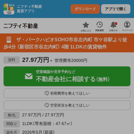
ニフティ不動産
ダウンロード
アプリで開く
賃貸アプリ
お知らせ
閲覧履歴
マイページ
お気に入り
ザ・パークハビオSOHO市谷左内町 市ケ谷駅より徒
歩4分 （新宿区市谷左内町） 4階 1LDKの賃貸物件
27.97万円
賃料
＋ 管理費等20000円
空室確認や見学予約など
不動産会社に相談する
（無料）
初期費用を教えてほしい
空室状況を教えてほしい
27.97万円 / 27.97万円
敷/礼
1LDK（専有面積：47.67㎡）
間取り
2026年5月（新築）
築年月