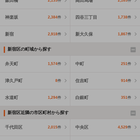
飯田橋
高田馬場
2,135
件
2,165
件
神楽坂
四谷三丁目
2,384
件
1,738
件
新宿
新大久保
2,918
件
1,867
件
新宿区の町域から探す
弁天町
中町
1,574
件
251
件
津久戸町
住吉町
8
件
914
件
水道町
白銀町
1,294
件
351
件
新宿区近隣の市区町村から探す
千代田区
中央区
2,015
件
4,529
件