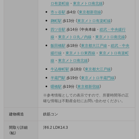
ロ有楽町線
・
東京メトロ南北線
）
市ヶ谷駅
歩4分
（
東京都新宿線
）
麹町駅
歩13分
（
東京メトロ有楽町線
）
四ツ谷駅
歩14分
（
中央本線
・
総武・中央緩行
線
・
東京メトロ丸ノ内線
・
東京メトロ南北線
）
飯田橋駅
歩18分
（
東京都大江戸線
・
総武・中央
緩行線
・
東京メトロ東西線
・
東京メトロ有楽町
線
・
東京メトロ南北線
）
牛込柳町駅
歩18分
（
東京都大江戸線
）
半蔵門駅
歩19分
（
東京メトロ半蔵門線
）
曙橋駅
歩19分
（
東京都新宿線
）
※参考情報としての表示ですので、所要時間等の正
確な情報は不動産会社にお問い合わせください。
建物構造
鉄筋コン
間取り詳細
洋6.2 LDK14.3
（帖）