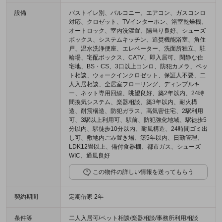
設備
バストイレ別、バルコニー、エアコン、ガスコンロ
対応、クロゼット、TVインターホン、浴室乾燥機、
オートロック、室内洗濯置、陽当り良好、シューズ
ボックス、システムキッチン、追焚機能浴室、角住
戸、温水洗浄便座、エレベーター、洗面所独立、駐
輪場、宅配ボックス、CATV、即入居可、閑静な住
宅地、BS・CS、3口以上コンロ、防犯カメラ、ペッ
ト相談、ウォークインクロゼット、保証人不要、二
人入居相談、全居室フローリング、ディンプルキ
ー、ネット専用回線、眺望良好、築2年以内、24時
間換気システム、楽器相談、築3年以内、耐火構
造、耐震構造、防犯ガラス、高気密住宅、2駅利用
可、3駅以上利用可、駅前、防犯強化地域、駅徒歩5
分以内、駅徒歩10分以内、耐風構造、24時間ゴミ出
し可、敷地内ごみ置き場、築5年以内、日勤管理、
LDK12畳以上、備付食器棚、都市ガス、シューズ
WIC、通風良好
この物件の詳しい情報を送ってもらう
契約期間
定期借家 2年
条件等
二人入居可/ペット相談/楽器相談/事務所利用相談