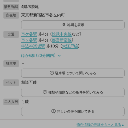
4階/6階建
階数/階建
東京都新宿区市谷左内町
所在地
地図を表示
市ケ谷駅
歩4分
（
総武中央線
など
）
交通
市ヶ谷駅
歩4分
（
都営新宿線
）
牛込神楽坂駅
歩10分
（
大江戸線
）
ほか6駅（20分圏内）
－
駐車場
駐車場について聞いてみる
相談可能
ペット
種類や頭数などの条件を聞いてみる
可能
二人入居
詳しい条件を聞いてみる
物件情報の詳細をもっと見る