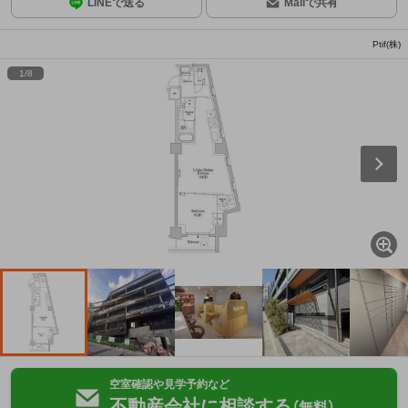
LINEで送る
Mailで共有
Ptif(株)
1
/
8
空室確認や見学予約など
不動産会社に相談する
（無料）