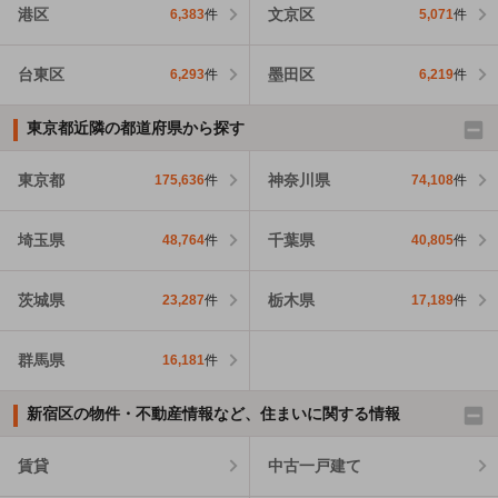
港区
文京区
6,383
件
5,071
件
台東区
墨田区
6,293
件
6,219
件
東京都近隣の都道府県から探す
東京都
神奈川県
175,636
件
74,108
件
埼玉県
千葉県
48,764
件
40,805
件
茨城県
栃木県
23,287
件
17,189
件
群馬県
16,181
件
新宿区の物件・不動産情報など、住まいに関する情報
賃貸
中古一戸建て