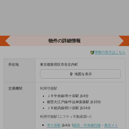
物件の詳細情報
情報の見方はこちら
所在地
東京都新宿区市谷左内町
地図を表示
交通機関
利用可能駅
ＪＲ中央線/市ケ谷駅 歩4分
都営大江戸線/牛込神楽坂駅 歩10分
ＪＲ総武線/四ツ谷駅 歩14分
利用可能駅（ニフティ不動産調べ）
市ケ谷駅
歩4分
（
総武・中央緩行線
・
東京メト