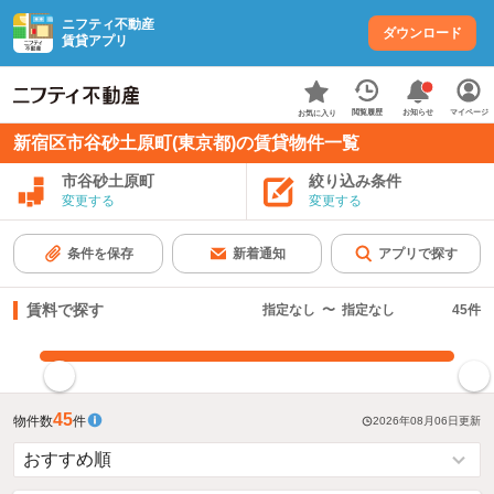
ニフティ不動産
ダウンロード
賃貸アプリ
お知らせ
閲覧履歴
マイページ
お気に入り
新宿区市谷砂土原町(東京都)の賃貸物件一覧
市谷砂土原町
絞り込み条件
変更する
変更する
条件を保存
新着通知
アプリで探す
賃料で探す
指定なし
〜
指定なし
45
件
指定した賃料で絞り込む
45
物件数
件
2026年08月06日
更新