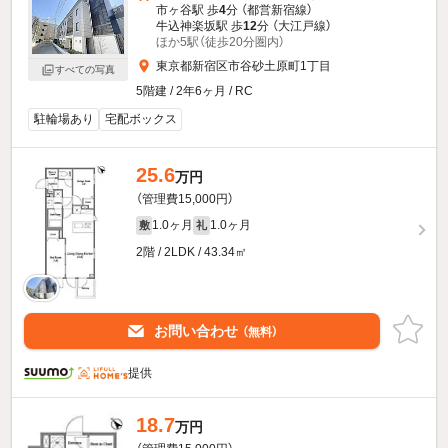
市ヶ谷駅 歩
4
分 （都営新宿線）
牛込神楽坂駅 歩
12
分 （大江戸線）
ほか5駅（徒歩20分圏内）
東京都新宿区市谷砂土原町1丁目
すべての写真
5階建 / 2年6ヶ月 / RC
駐輪場あり
宅配ボックス
25.6
万円
（管理費15,000円）
1.0ヶ月
1.0ヶ月
敷
礼
2階 / 2LDK / 43.34㎡
お問い合わせ
（無料）
提供
18.7
万円