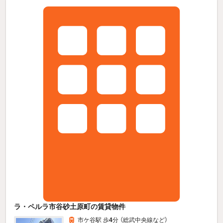
ラ・ペルラ市谷砂土原町の賃貸物件
市ケ谷駅 歩
4
分 （総武中央線
など
）