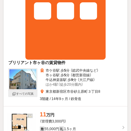
ブリリアント市ヶ谷の賃貸物件
市ケ谷駅 歩
5
分 （総武中央線
など
）
市ヶ谷駅 歩
5
分 （都営新宿線）
牛込神楽坂駅 歩
9
分 （大江戸線）
ほか4駅（徒歩20分圏内）
東京都新宿区市谷砂土原町３丁目8
すべての写真
3階建 / 14年9ヶ月 / 鉄骨造
11
万円
（管理費3,000円）
55,000円
1.5ヶ月
敷
礼