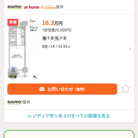
提供
16.3
新着
万円
（管理費20,000円）
不要
不要
敷
礼
8階 / 1K / 34.93㎡
お問い合わせ
（無料）
提供
レジディア市ヶ谷２のすべての部屋を見る