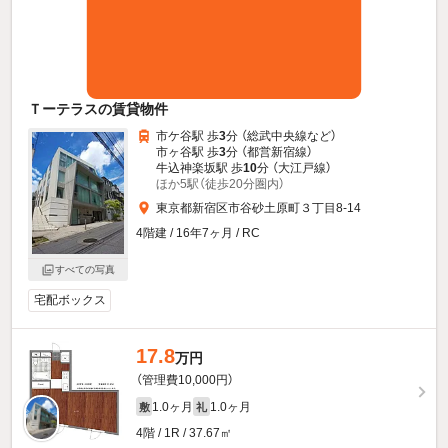
Ｔーテラスの賃貸物件
市ケ谷駅 歩
3
分 （総武中央線
など
）
市ヶ谷駅 歩
3
分 （都営新宿線）
牛込神楽坂駅 歩
10
分 （大江戸線）
ほか5駅（徒歩20分圏内）
東京都新宿区市谷砂土原町３丁目8-14
4階建 / 16年7ヶ月 / RC
すべての写真
宅配ボックス
17.8
万円
（管理費10,000円）
1.0ヶ月
1.0ヶ月
敷
礼
4階 / 1R / 37.67㎡