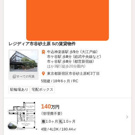
レジディア市谷砂土原 Sの賃貸物件
牛込神楽坂駅 歩
5
分 （大江戸線）
市ケ谷駅 歩
8
分 （総武中央線
など
）
市ヶ谷駅 歩
8
分 （都営新宿線）
ほか3駅（徒歩20分圏内）
東京都新宿区市谷砂土原町3丁目
すべての写真
5階建 / 18年6ヶ月 / RC
駐輪場あり
宅配ボックス
140
万円
（管理費不要）
1.0ヶ月
1.0ヶ月
敷
礼
4階 / 4LDK / 180.44㎡