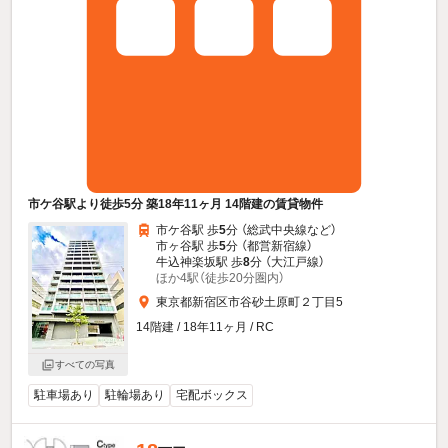
市ケ谷駅より徒歩5分 築18年11ヶ月 14階建の賃貸物件
市ケ谷駅 歩
5
分 （総武中央線
など
）
市ヶ谷駅 歩
5
分 （都営新宿線）
牛込神楽坂駅 歩
8
分 （大江戸線）
ほか4駅（徒歩20分圏内）
東京都新宿区市谷砂土原町２丁目5
14階建 / 18年11ヶ月 / RC
すべての写真
駐車場あり
駐輪場あり
宅配ボックス