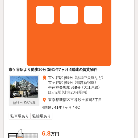
市ケ谷駅より徒歩10分 築41年7ヶ月 4階建の賃貸物件
市ケ谷駅 歩
5
分 （総武中央線
など
）
市ヶ谷駅 歩
5
分 （都営新宿線）
牛込神楽坂駅 歩
8
分 （大江戸線）
ほか2駅（徒歩20分圏内）
東京都新宿区市谷砂土原町3丁目
すべての写真
4階建 / 41年7ヶ月 / RC
駐車場あり
駐輪場あり
6.8
万円