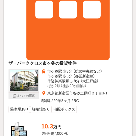
ザ・パーククロス市ヶ谷の賃貸物件
市ケ谷駅 歩
3
分 （総武中央線
など
）
市ヶ谷駅 歩
3
分 （都営新宿線）
牛込神楽坂駅 歩
8
分 （大江戸線）
ほか2駅（徒歩20分圏内）
東京都新宿区市谷砂土原町２丁目3-1
すべての写真
5階建 / 20年8ヶ月 / RC
駐車場あり
駐輪場あり
宅配ボックス
10.3
万円
（管理費7,000円）