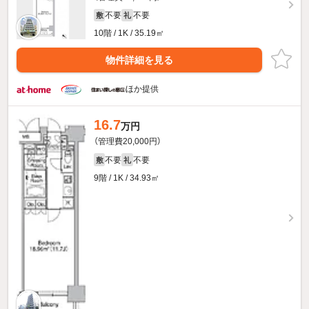
不要
不要
敷
礼
10階 / 1K / 35.19㎡
物件詳細を見る
ほか提供
16.7
万円
（管理費20,000円）
不要
不要
敷
礼
9階 / 1K / 34.93㎡