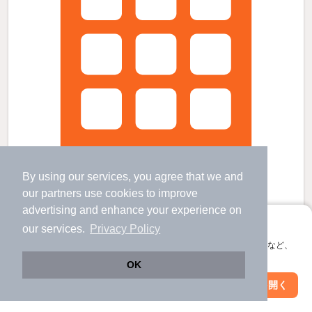
By using our services, you agree that we and
our
partners
use cookies to improve
advertising and enhance your experience on
アプリに切り替えて、サクサクお部屋探し
our services.
Privacy Policy
市ケ谷駅より徒歩5分 築18年11ヶ月 14階建の賃貸物件
会員登録なしですぐ使える。マップ検索やお気に入り保存など、
市ケ谷駅 歩
5
分 （総武中央線
など
）
アプリ限定の便利な機能が使えます！
市ヶ谷駅 歩
5
分 （都営新宿線）
OK
牛込神楽坂駅 歩
8
分 （大江戸線）
Web版で続行
アプリを開く
ほか4駅（徒歩20分圏内）
市区町村を変更
絞り込み条件を変更
東京都新宿区市谷砂土原町２丁目5