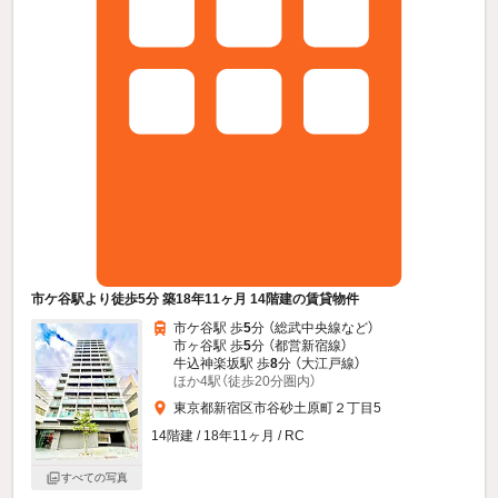
市ケ谷駅より徒歩5分 築18年11ヶ月 14階建の賃貸物件
市ケ谷駅 歩
5
分 （総武中央線
など
）
市ヶ谷駅 歩
5
分 （都営新宿線）
牛込神楽坂駅 歩
8
分 （大江戸線）
ほか4駅（徒歩20分圏内）
東京都新宿区市谷砂土原町２丁目5
14階建 / 18年11ヶ月 / RC
すべての写真