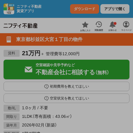
ニフティ不動産
ダウンロード
アプリで開く
賃貸アプリ
お知らせ
閲覧履歴
マイページ
お気に入り
東京都杉並区大宮１丁目の物件
21万円
賃料
＋ 管理費等12,000円
空室確認や見学予約など
不動産会社に相談する
（無料）
初期費用を教えてほしい
空室状況を教えてほしい
1.0ヶ月 / 不要
敷/礼
1LDK（専有面積：43.06㎡）
間取り
2026年02月（新築）
築年月