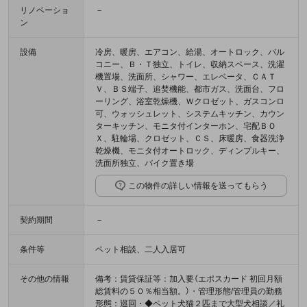
リノベーショ
－
ン
設備
冷房、暖房、エアコン、給湯、オートロック、バル
コニー、Ｂ・Ｔ独立、トイレ、収納スペース、洗濯
機置場、洗面所、シャワー、エレベータ、ＣＡＴ
Ｖ、ＢＳ端子、追焚機能、都市ガス、洗面台、フロ
ーリング、浴室乾燥機、Ｗクロゼット、ガスコンロ
可、ウォッシュレット、システムキッチン、カウン
ターキッチン、モニタ付インターホン、宅配ＢＯ
Ｘ、駐輪場、クロゼット、ＣＳ、床暖房、食器洗浄
乾燥機、モニタ付オートロック、ディンプルキー、
洗面所独立、バイク置き場
この物件の詳しい情報を送ってもらう
契約期間
－
条件等
ペット相談、二人入居可
その他の情報
備考：賃貸保証等：加入要（エポスカード 初回月額
総賃料の５０％相当額。）・管理形態/管理員の勤務
形態：巡回・◆ペット犬猫２匹まで大型犬相談／礼