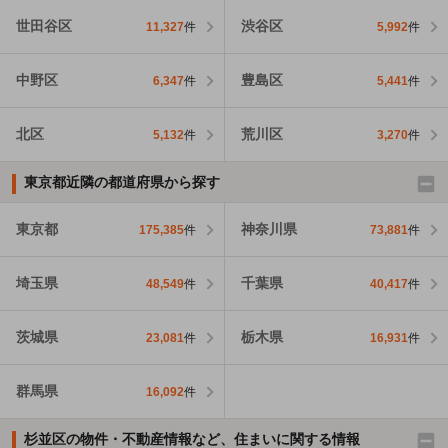
世田谷区
渋谷区
11,327
件
5,992
件
中野区
豊島区
6,347
件
5,441
件
北区
荒川区
5,132
件
3,270
件
東京都近隣の都道府県から探す
東京都
神奈川県
175,385
件
73,881
件
埼玉県
千葉県
48,549
件
40,417
件
茨城県
栃木県
23,081
件
16,931
件
群馬県
16,092
件
杉並区の物件・不動産情報など、住まいに関する情報