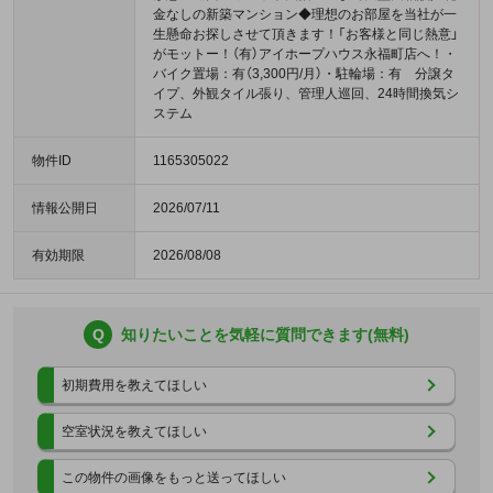
金なしの新築マンション◆理想のお部屋を当社が一
生懸命お探しさせて頂きます！「お客様と同じ熱意」
がモットー！（有）アイホープハウス永福町店へ！・
バイク置場：有（3,300円/月）・駐輪場：有 分譲タ
イプ、外観タイル張り、管理人巡回、24時間換気シ
ステム
物件ID
1165305022
情報公開日
2026/07/11
有効期限
2026/08/08
Q
知りたいことを気軽に質問できます(無料)
初期費用を教えてほしい
空室状況を教えてほしい
この物件の画像をもっと送ってほしい