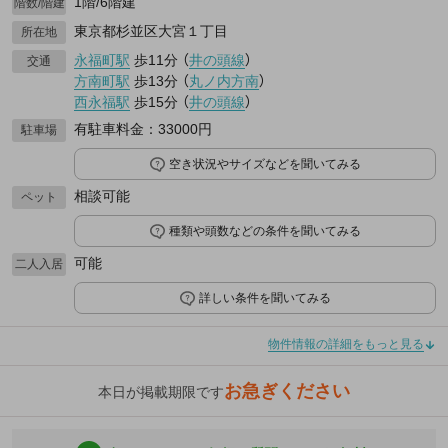
1階/6階建
階数/階建
東京都杉並区大宮１丁目
所在地
永福町駅
歩11分
（
井の頭線
）
交通
方南町駅
歩13分
（
丸ノ内方南
）
西永福駅
歩15分
（
井の頭線
）
有駐車料金：33000円
駐車場
空き状況やサイズなどを聞いてみる
相談可能
ペット
種類や頭数などの条件を聞いてみる
可能
二人入居
詳しい条件を聞いてみる
物件情報の詳細をもっと見る
お急ぎください
本日が掲載期限です