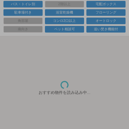
バス・トイレ別
2階以上
宅配ボックス
駐車場付き
浴室乾燥機
フローリング
角部屋
コンロ2口以上
オートロック
南向き
ペット相談可
追い焚き機能付
おすすめ物件を読み込み中...