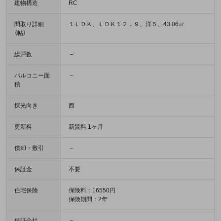
建物構造
RC
間取り詳細
１ＬＤＫ、ＬＤＫ１２．９、洋５、43.06㎡
（帖）
総戸数
－
バルコニー面
－
積
採光向き
西
更新料
新賃料 1ヶ月
償却・敷引
－
保証金
不要
住宅保険
保険料：16550円
保険期間：2年
保証会社
－