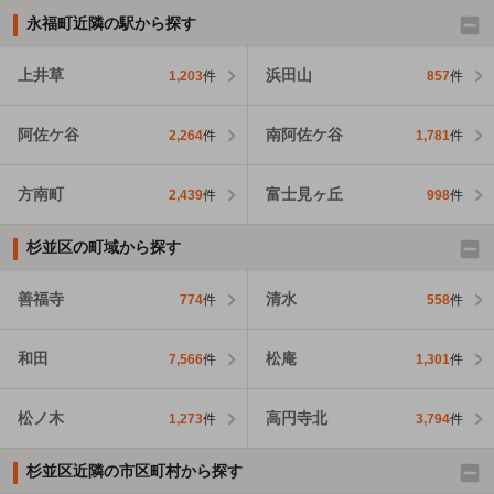
永福町近隣の駅から探す
上井草
浜田山
1,203
件
857
件
阿佐ケ谷
南阿佐ケ谷
2,264
件
1,781
件
方南町
富士見ヶ丘
2,439
件
998
件
杉並区の町域から探す
善福寺
清水
774
件
558
件
和田
松庵
7,566
件
1,301
件
松ノ木
高円寺北
1,273
件
3,794
件
杉並区近隣の市区町村から探す