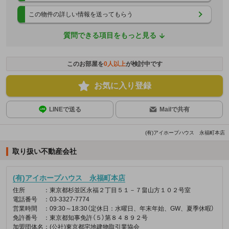
この物件の詳しい情報を送ってもらう
質問できる項目をもっと見る
このお部屋を
0
人以上
が検討中です
お気に入り登録
LINEで送る
Mailで共有
(有)アイホープハウス 永福町本店
取り扱い不動産会社
(有)アイホープハウス 永福町本店
住所
：東京都杉並区永福２丁目５１－７畠山方１０２号室
電話番号
：03-3327-7774
営業時間
：09:30～18:30（定休日：水曜日、年末年始、GW、夏季休暇）
免許番号
：東京都知事免許（５）第８４８９２号
加盟団体名
：(公社)東京都宅地建物取引業協会