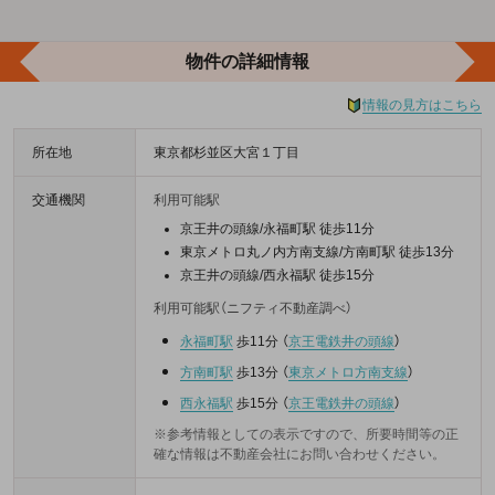
物件の詳細情報
情報の見方はこちら
所在地
東京都杉並区大宮１丁目
交通機関
利用可能駅
京王井の頭線/永福町駅 徒歩11分
東京メトロ丸ノ内方南支線/方南町駅 徒歩13分
京王井の頭線/西永福駅 徒歩15分
利用可能駅（ニフティ不動産調べ）
永福町駅
歩11分
（
京王電鉄井の頭線
）
方南町駅
歩13分
（
東京メトロ方南支線
）
西永福駅
歩15分
（
京王電鉄井の頭線
）
※参考情報としての表示ですので、所要時間等の正
確な情報は不動産会社にお問い合わせください。