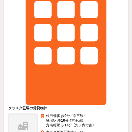
クラスタ笹塚の賃貸物件
代田橋駅 歩
9
分 （京王線）
笹塚駅 歩
10
分 （京王線）
方南町駅 歩
14
分 （丸ノ内方南）