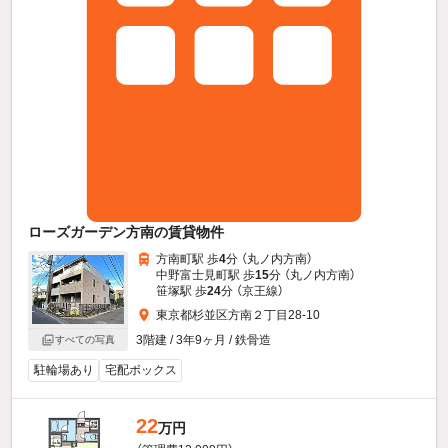
ローズガーデン方南の賃貸物件
方南町駅 歩
4
分 （丸ノ内方南）
中野富士見町駅 歩
15
分 （丸ノ内方南）
笹塚駅 歩
24
分 （京王線）
東京都杉並区方南２丁目28-10
3階建 / 3年9ヶ月 / 鉄骨造
すべての写真
駐輪場あり
宅配ボックス
22
万円