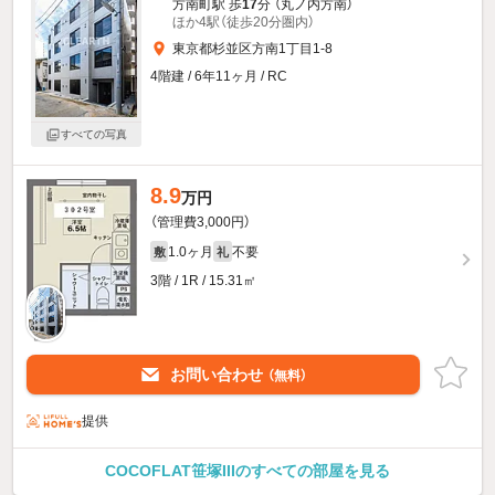
方南町駅 歩
17
分 （丸ノ内方南）
ほか4駅（徒歩20分圏内）
東京都杉並区方南1丁目1-8
4階建 / 6年11ヶ月 / RC
すべての写真
8.9
万円
（管理費3,000円）
1.0ヶ月
不要
敷
礼
3階 / 1R / 15.31㎡
お問い合わせ
（無料）
提供
COCOFLAT笹塚IIIのすべての部屋を見る