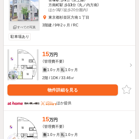
笹塚駅 歩
9
分 （京王線）
方南町駅 歩
13
分 （丸ノ内方南）
ほか3駅（徒歩20分圏内）
東京都杉並区方南１丁目
3階建 / 9年2ヶ月 / RC
すべての写真
駐車場あり
15
万円
（管理費不要）
1.0ヶ月
1.0ヶ月
敷
礼
2階 / 1DK / 33.46㎡
物件詳細を見る
ほか提供
15
万円
（管理費不要）
1.0ヶ月
1.0ヶ月
敷
礼