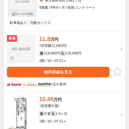
東京都杉並区方南1丁目
4階建 / 9年6ヶ月 / 鉄筋コンクリート
すべての写真
駐車場あり
宅配ボックス
11.8
新着
万円
（管理費12,000円）
118,000円
118,000円
敷
礼
4階 / 1K / 25.51㎡
物件詳細を見る
ほか提供
10.45
万円
（管理費不要）
不要
1.0ヶ月
敷
礼
1階 / 1K / 25.51㎡