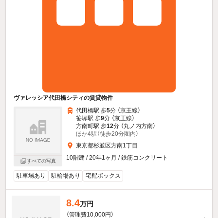
ヴァレッシア代田橋シティの賃貸物件
代田橋駅 歩
5
分 （京王線）
笹塚駅 歩
9
分 （京王線）
方南町駅 歩
12
分 （丸ノ内方南）
ほか4駅（徒歩20分圏内）
東京都杉並区方南1丁目
10階建 / 20年1ヶ月 / 鉄筋コンクリート
すべての写真
駐車場あり
駐輪場あり
宅配ボックス
8.4
万円
（管理費10,000円）