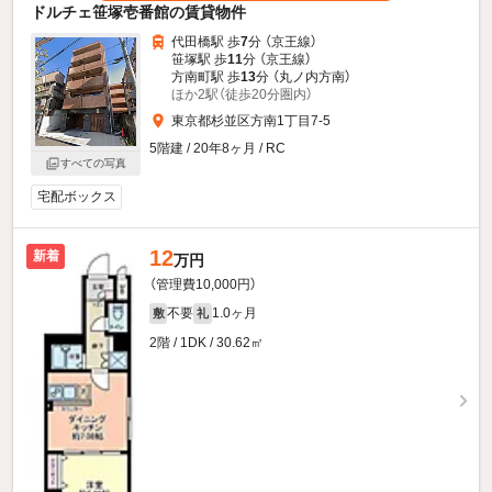
ドルチェ笹塚壱番館の賃貸物件
代田橋駅 歩
7
分 （京王線）
笹塚駅 歩
11
分 （京王線）
方南町駅 歩
13
分 （丸ノ内方南）
ほか2駅（徒歩20分圏内）
東京都杉並区方南1丁目7-5
5階建 / 20年8ヶ月 / RC
すべての写真
宅配ボックス
12
新着
万円
（管理費10,000円）
不要
1.0ヶ月
敷
礼
2階 / 1DK / 30.62㎡