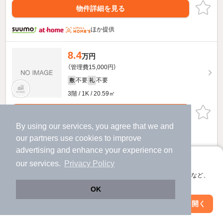
物件詳細を見る
ほか提供
8.4
万円
（管理費15,000円）
不要
不要
敷
礼
3階 / 1K / 20.59㎡
物件詳細を見る
By using our services, you agree that we and
ほか提供
our
partners
use cookies to improve
advertising and enhance your experience on
9
万円
アプリに切り替えて、サクサクお部屋探し
our services.
Privacy Policy
（管理費不要）
会員登録なしですぐ使える。マップ検索やお気に入り保存など、
アプリ限定の便利な機能が使えます！
90,000円
90,000円
敷
礼
OK
4階 / 1K / 22.25㎡
Web版で続行
アプリを開く
市区町村を変更
絞り込み条件を変更
物件詳細を見る