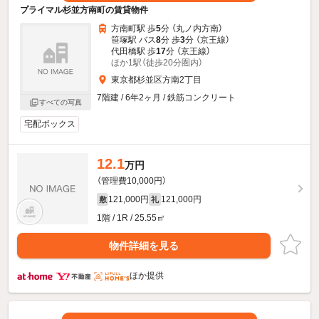
プライマル杉並方南町の賃貸物件
方南町駅 歩
5
分 （丸ノ内方南）
笹塚駅 バス
8
分 歩
3
分 （京王線）
代田橋駅 歩
17
分 （京王線）
ほか1駅（徒歩20分圏内）
東京都杉並区方南2丁目
7階建 / 6年2ヶ月 / 鉄筋コンクリート
すべての写真
宅配ボックス
12.1
万円
（管理費10,000円）
121,000円
121,000円
敷
礼
1階 / 1R / 25.55㎡
物件詳細を見る
ほか提供