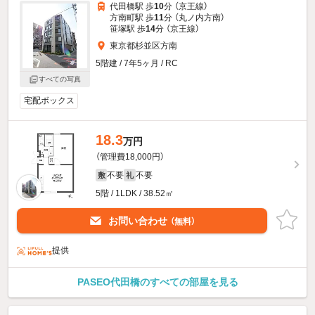
代田橋駅 歩
10
分 （京王線）
方南町駅 歩
11
分 （丸ノ内方南）
笹塚駅 歩
14
分 （京王線）
東京都杉並区方南
5階建 / 7年5ヶ月 / RC
すべての写真
宅配ボックス
18.3
万円
（管理費18,000円）
不要
不要
敷
礼
5階 / 1LDK / 38.52㎡
お問い合わせ
（無料）
提供
PASEO代田橋のすべての部屋を見る