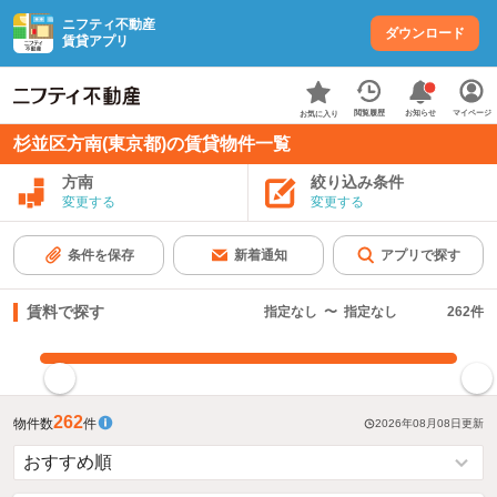
ニフティ不動産
ダウンロード
賃貸アプリ
お知らせ
閲覧履歴
マイページ
お気に入り
杉並区方南(東京都)の賃貸物件一覧
方南
絞り込み条件
変更する
変更する
条件を保存
新着通知
アプリで探す
賃料で探す
指定なし
〜
指定なし
262
件
指定した賃料で絞り込む
262
物件数
件
2026年08月08日
更新