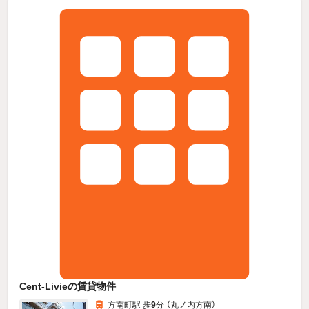
Cent-Livieの賃貸物件
方南町駅 歩
9
分 （丸ノ内方南）