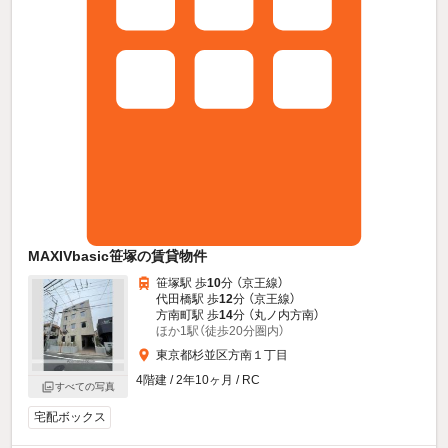
MAXIVbasic笹塚の賃貸物件
笹塚駅 歩
10
分 （京王線）
代田橋駅 歩
12
分 （京王線）
方南町駅 歩
14
分 （丸ノ内方南）
ほか1駅（徒歩20分圏内）
東京都杉並区方南１丁目
4階建 / 2年10ヶ月 / RC
すべての写真
宅配ボックス