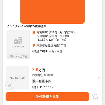
イルミナハイム笹塚の賃貸物件
方南町駅 歩
10
分 （丸ノ内方南）
代田橋駅 歩
11
分 （京王線）
笹塚駅 歩
13
分 （京王線）
東京都杉並区方南1丁目
2階建 / 9年11ヶ月 / 木造
すべての写真
7.9
万円
（管理費3,000円）
不要
不要
敷
礼
2階 / 1K / 20.13㎡
物件詳細を見る