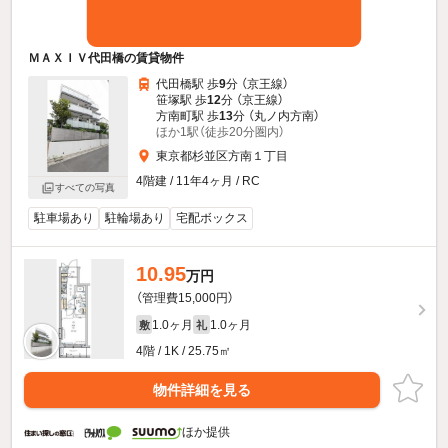
ＭＡＸＩＶ代田橋の賃貸物件
代田橋駅 歩
9
分 （京王線）
笹塚駅 歩
12
分 （京王線）
方南町駅 歩
13
分 （丸ノ内方南）
ほか1駅（徒歩20分圏内）
東京都杉並区方南１丁目
4階建 / 11年4ヶ月 / RC
すべての写真
駐車場あり
駐輪場あり
宅配ボックス
10.95
万円
（管理費15,000円）
1.0ヶ月
1.0ヶ月
敷
礼
4階 / 1K / 25.75㎡
物件詳細を見る
ほか提供