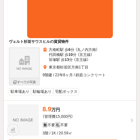
ヴェルト杉並サウスヒルの賃貸物件
方南町駅 歩
6
分 （丸ノ内方南）
代田橋駅 歩
10
分 （京王線）
笹塚駅 歩
13
分 （京王線）
東京都杉並区方南1丁目
9階建 / 22年8ヶ月 / 鉄筋コンクリート
すべての写真
駐車場あり
駐輪場あり
宅配ボックス
8.9
万円
（管理費15,000円）
不要
不要
敷
礼
3階 / 1K / 20.59㎡