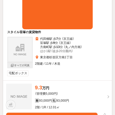
スタイル笹塚の賃貸物件
代田橋駅 歩
7
分 （京王線）
笹塚駅 歩
9
分 （京王線）
方南町駅 歩
13
分 （丸ノ内方南）
ほか1駅（徒歩20分圏内）
東京都杉並区方南1丁目
2階建 / 11年 / 木造
すべての写真
宅配ボックス
9.3
万円
（管理費5,000円）
93,000円
93,000円
敷
礼
2階 / 1R / 12.01㎡