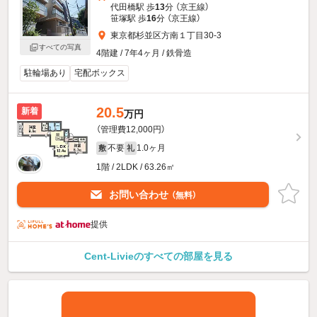
代田橋駅 歩
13
分 （京王線）
笹塚駅 歩
16
分 （京王線）
東京都杉並区方南１丁目30-3
すべての写真
4階建 / 7年4ヶ月 / 鉄骨造
駐輪場あり
宅配ボックス
20.5
新着
万円
（管理費12,000円）
不要
1.0ヶ月
敷
礼
1階 / 2LDK / 63.26㎡
お問い合わせ
（無料）
提供
Cent-Livieのすべての部屋を見る