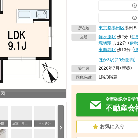
東京都
墨田区
墨田５
所在地
鐘ヶ淵駅
歩2分
（
伊
交通
堀切駅
歩12分
（
伊
東向島駅
歩13分
（
ほか3駅（20分圏内）
2026年7月（新築）
築年月
1階/3階建
階数/階建
り図
空室確認や見学
不動産会
外観
居室・リビング
キッチン
洗
お気に入り