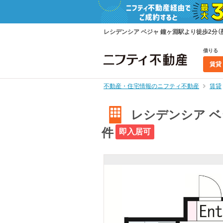
レシデンシア ベジャ 鐘ヶ淵駅より徒歩2分（墨
借りる
賃貸
不動産・住宅情報のニフティ不動産
賃貸
レシデンシア ベジ
件
即入居可