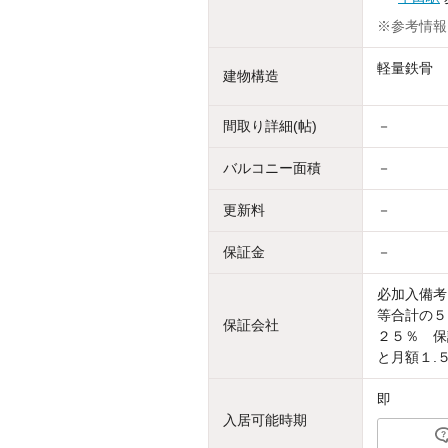
※参考情報
軽量鉄骨
建物構造
間取り詳細(帖)
－
バルコニー面積
－
更新料
－
保証金
－
必加入備考
等合計の５
保証会社
２５％ 保
と月額１.
即
入居可能時期