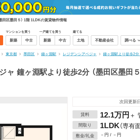
田区墨田５） 1階 1LDKの賃貸物件情報
マンションを買う
一戸建てを買う
建てる
新築
中古
新築
中古
土地
不動産会社
調べる
東京都
墨田区
鐘ヶ淵駅
レジデンシアベジャ
鐘ヶ淵駅より徒歩2分 
ャ 鐘ヶ淵駅より徒歩2分 （墨田区墨田５）
次回更新日：
12.1万円
賃料
＋ 
1LDK
間取り
（専有面
－円 / －円
敷金/礼金