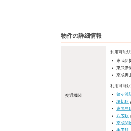
物件の詳細情報
利用可能駅
東武伊勢
東武伊勢
京成押上
利用可能駅
鐘ヶ淵
交通機関
堀切駅
東向島
八広駅
京成関
牛田駅