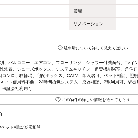
管理
－
リノベーション
－
駐車場について詳しく教えてほしい
別、バルコニー、エアコン、フローリング、シャワー付洗面台、TVイ
洗濯置、シューズボックス、システムキッチン、追焚機能浴室、角住戸
口コンロ、駐輪場、宅配ボックス、CATV、即入居可、ペット相談、照
ネット使用料不要、24時間換気システム、楽器相談、2駅利用可、駅徒
、保証会社利用可
この物件の詳しい情報を送ってもらう
年
/ペット相談/楽器相談