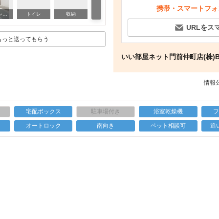
携帯・スマートフォ
その他部屋・スペース
バス・シャワールーム
トイレ
収納
URLをス
もっと送ってもらう
いい部屋ネット門前仲町店(株)B‐b
情報公
宅配ボックス
駐車場付き
浴室乾燥機
上
オートロック
南向き
ペット相談可
追