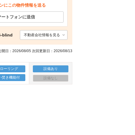
ンにこの物件情報を送る
その他
玄関
眺望
スーパー まいばすけっと堤通2丁目店（スーパー）まで351m
マートフォンに送信
lind
不動産会社情報を見る
開日：2026/08/05 次回更新日：2026/08/13
フローリング
設備あり
い焚き機能付
設備なし