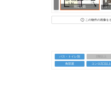
間取り図
この物件の画像を
バス・トイレ別
2階以上
角部屋
コンロ2口以