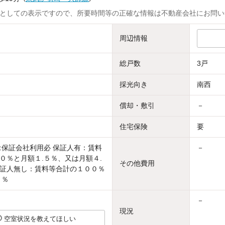
としての表示ですので、所要時間等の正確な情報は不動産会社にお問い
周辺情報
総戸数
3戸
採光向き
南西
償却・敷引
－
住宅保険
要
:保証会社利用必 保証人有：賃料
－
０％と月額１.５％、又は月額４.
その他費用
証人無し：賃料等合計の１００％
５％
－
現況
空室状況を教えてほしい