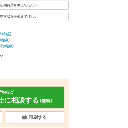
初期費用を教えてほしい
空室状況を教えてほしい
勢崎線
）
勢崎線
）
伊勢崎線
）
予約など
社に相談する
（無料）
面設備
バルコニー
その他設備
印刷する