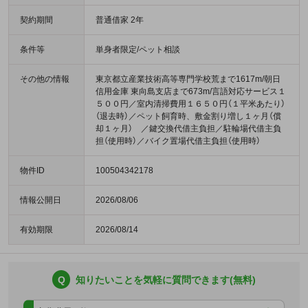
契約期間
普通借家 2年
条件等
単身者限定/ペット相談
その他の情報
東京都立産業技術高等専門学校荒まで1617m/朝日
信用金庫 東向島支店まで673m/言語対応サービス１
５００円／室内清掃費用１６５０円（１平米あたり）
（退去時）／ペット飼育時、敷金割り増し１ヶ月（償
却１ヶ月） ／鍵交換代借主負担／駐輪場代借主負
担（使用時）／バイク置場代借主負担（使用時）
物件ID
100504342178
情報公開日
2026/08/06
有効期限
2026/08/14
Q
知りたいことを気軽に質問できます(無料)