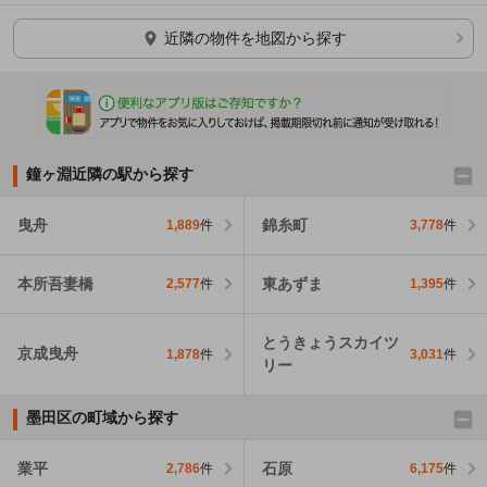
ほかの部屋を検索中…
近隣の物件を地図から探す
鐘ヶ淵近隣の駅から探す
曳舟
錦糸町
1,889
件
3,778
件
本所吾妻橋
東あずま
2,577
件
1,395
件
とうきょうスカイツ
京成曳舟
1,878
件
3,031
件
リー
墨田区の町域から探す
業平
石原
2,786
件
6,175
件