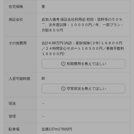
住宅保険
要
保証会社
必加入備考:保証会社利用必 初回：賃料等の５０％
￣、次年度以降：１００００円／年、一部プラン：
月額８５０円
その他費用
合計4.98万円（内訳：家財保険（２年）１６８００円
／２４時間安心サポート１６５００円／事務手数料
１６５００円）
初期費用を教えてほしい
入居可能時期
即
空室状況を教えてほしい
現況
－
管理
－
駐車場
近隣137m17600円