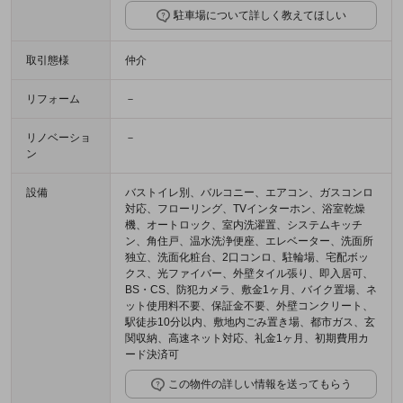
駐車場について詳しく教えてほしい
取引態様
仲介
リフォーム
－
リノベーショ
－
ン
設備
バストイレ別、バルコニー、エアコン、ガスコンロ
対応、フローリング、TVインターホン、浴室乾燥
機、オートロック、室内洗濯置、システムキッチ
ン、角住戸、温水洗浄便座、エレベーター、洗面所
独立、洗面化粧台、2口コンロ、駐輪場、宅配ボッ
クス、光ファイバー、外壁タイル張り、即入居可、
BS・CS、防犯カメラ、敷金1ヶ月、バイク置場、ネ
ット使用料不要、保証金不要、外壁コンクリート、
駅徒歩10分以内、敷地内ごみ置き場、都市ガス、玄
関収納、高速ネット対応、礼金1ヶ月、初期費用カ
ード決済可
この物件の詳しい情報を送ってもらう