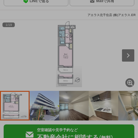
LINEで送る
Mailで共有
アエラス北千住店 (株)アエラス.ER
1
/
19
空室確認や見学予約など
不動産会社に相談する
（無料）