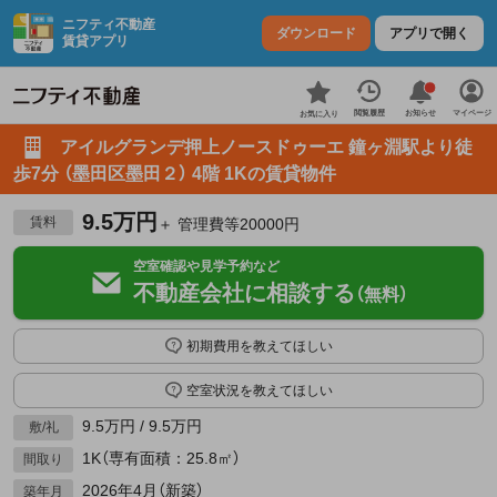
ニフティ不動産
ダウンロード
アプリで開く
賃貸アプリ
お知らせ
閲覧履歴
マイページ
お気に入り
アイルグランデ押上ノースドゥーエ 鐘ヶ淵駅より徒
歩7分 （墨田区墨田２） 4階 1Kの賃貸物件
9.5万円
賃料
＋ 管理費等20000円
空室確認や見学予約など
不動産会社に相談する
（無料）
初期費用を教えてほしい
空室状況を教えてほしい
9.5万円 / 9.5万円
敷/礼
1K（専有面積：25.8㎡）
間取り
2026年4月（新築）
築年月