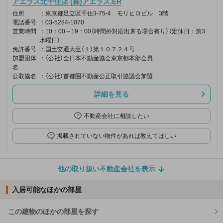
アエラス北千住店 (株)アエラス.ER
住所
：東京都足立区千住3-75-4 モリヒロビル 3階
電話番号
：03-5284-1070
営業時間
：10：00～19：00（時間外対応出来る場合有り）（定休日：第3
水曜日）
免許番号
：国土交通大臣（１）第１０７２４号
加盟団体
：（公社）全日本不動産協会東京都本部会員
名
公取協名
：（公社）首都圏不動産公正取引協議会加盟
詳細を見る
不動産会社に相談したい
掲載されていない物件があれば教えてほしい
他の取り扱い不動産会社を表示
入居可能なほかの部屋
この建物のほかの部屋を探す