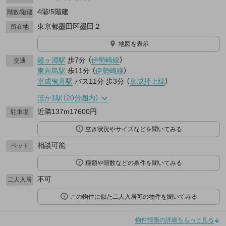
4階/5階建
階数/階建
東京都墨田区墨田２
所在地
地図を表示
鐘ヶ淵駅
歩7分
（
伊勢崎線
）
交通
東向島駅
歩11分
（
伊勢崎線
）
京成曳舟駅
バス11分
歩3分
（
京成押上線
）
ほか1駅（20分圏内）
近隣137m17600円
駐車場
空き状況やサイズなどを聞いてみる
相談可能
ペット
種類や頭数などの条件を聞いてみる
不可
二人入居
この物件に似た二人入居可の物件を聞いてみる
物件情報の詳細をもっと見る