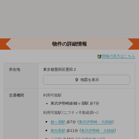
物件の詳細情報
情報の見方はこちら
所在地
東京都墨田区墨田２
地図を表示
交通機関
利用可能駅
東武伊勢崎線/鐘ヶ淵駅 歩7分
利用可能駅（ニフティ不動産調べ）
鐘ヶ淵駅
歩7分
（
東武伊勢崎・大師線
）
東向島駅
歩11分
（
東武伊勢崎・大師線
）