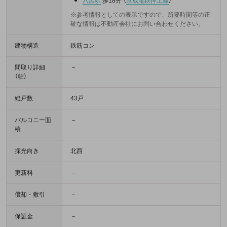
八広駅
歩18分
（
京成電鉄押上線
）
※参考情報としての表示ですので、所要時間等の正
確な情報は不動産会社にお問い合わせください。
建物構造
鉄筋コン
間取り詳細
－
（帖）
総戸数
43戸
バルコニー面
－
積
採光向き
北西
更新料
－
償却・敷引
－
保証金
－