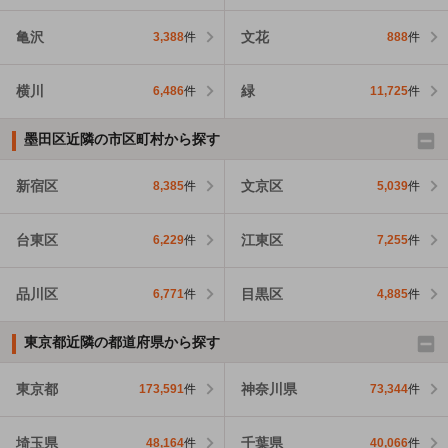
亀沢
文花
3,388
件
888
件
横川
緑
6,486
件
11,725
件
墨田区近隣の市区町村から探す
新宿区
文京区
8,385
件
5,039
件
台東区
江東区
6,229
件
7,255
件
品川区
目黒区
6,771
件
4,885
件
東京都近隣の都道府県から探す
東京都
神奈川県
173,591
件
73,344
件
埼玉県
千葉県
48,164
件
40,066
件