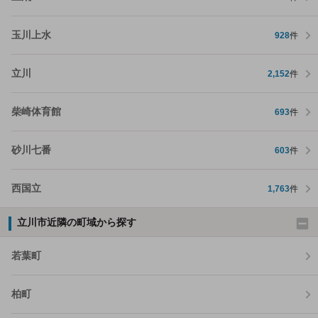
玉川上水
928
件
立川
2,152
件
柴崎体育館
693
件
砂川七番
603
件
西国立
1,763
件
立川市近隣の町域から探す
若葉町
柏町