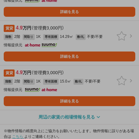
情報提供元
詳細を見る
4.9
万円
（管理費3,000円）
賃貸
2階
1K
14.29㎡
不要/不要
階数
間取り
専有面積
敷/礼
情報提供元
詳細を見る
4.9
万円
（管理費3,000円）
賃貸
2階
1K
15.0㎡
不要/不要
階数
間取り
専有面積
敷/礼
情報提供元
詳細を見る
周辺の家賃の相場情報を見る
※物件情報の精度向上にご協力をお願いいたします。物件情報に誤りがある場
合は
こちら
よりご連絡ください。