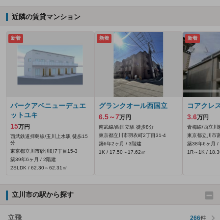
近隣の賃貸マンション
新着
新着
新着
パークアベニューデュエ
グランクオール西国立
コアクレ
ットユキ
6.5～7
3.6
万円
万円
15
万円
南武線/西国立駅 徒歩8分
青梅線/西立川
東京都立川市羽衣町2丁目31-4
東京都立川市富
西武鉄道拝島線/玉川上水駅 徒歩15
分
築6年2ヶ月 / 3階建
築38年6ヶ月 /
東京都立川市砂川町7丁目15-3
1K / 17.50～17.62㎡
1R～1K / 18.
築39年6ヶ月 / 2階建
2SLDK / 62.30～62.31㎡
立川市の駅から探す
立飛
266
件