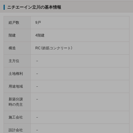
ニチエーイン立川の基本情報
総戸数
9戸
階建
4階建
構造
RC（鉄筋コンクリート）
主方位
－
土地権利
－
用途地域
－
新築分譲
－
時の売主
施工会社
－
設計会社
－