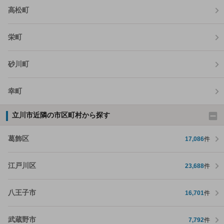
高松町
栄町
砂川町
幸町
立川市近隣の市区町村から探す
葛飾区
17,086
件
江戸川区
23,688
件
八王子市
16,701
件
武蔵野市
7,792
件