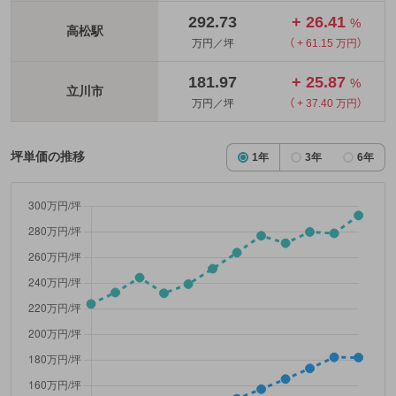
292.73
+ 26.41
%
高松駅
万円／坪
（ + 61.15 万円）
181.97
+ 25.87
%
立川市
万円／坪
（ + 37.40 万円）
坪単価の推移
1年
3年
6年