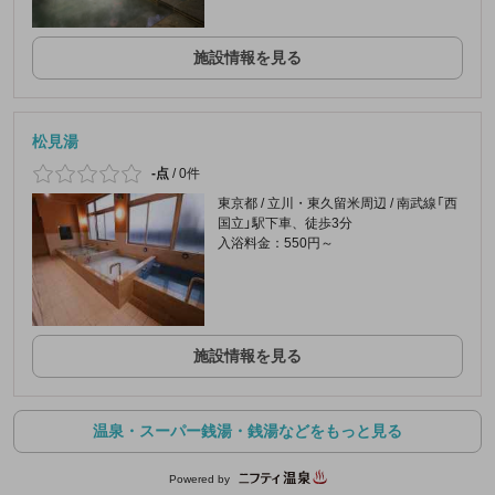
施設情報を見る
松見湯
-点
/
0件
東京都 / 立川・東久留米周辺 / 南武線「西
国立」駅下車、徒歩3分
入浴料金：550円～
施設情報を見る
温泉・スーパー銭湯・銭湯などをもっと見る
Powered by