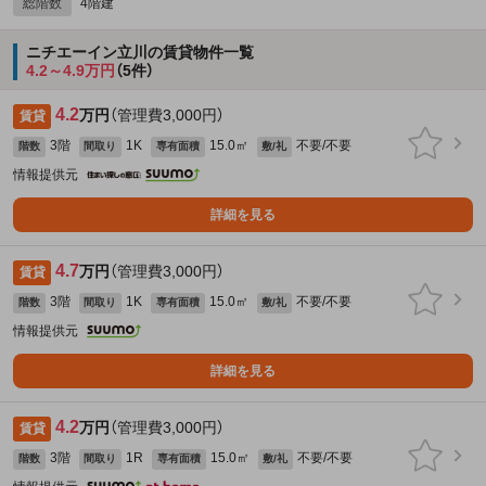
総階数
4階建
ニチエーイン立川の賃貸物件一覧
4.2～4.9万円
（5件）
4.2
万円
（管理費3,000円）
賃貸
3階
1K
15.0㎡
不要/不要
階数
間取り
専有面積
敷/礼
情報提供元
詳細を見る
4.7
万円
（管理費3,000円）
賃貸
3階
1K
15.0㎡
不要/不要
階数
間取り
専有面積
敷/礼
情報提供元
詳細を見る
4.2
万円
（管理費3,000円）
賃貸
3階
1R
15.0㎡
不要/不要
階数
間取り
専有面積
敷/礼