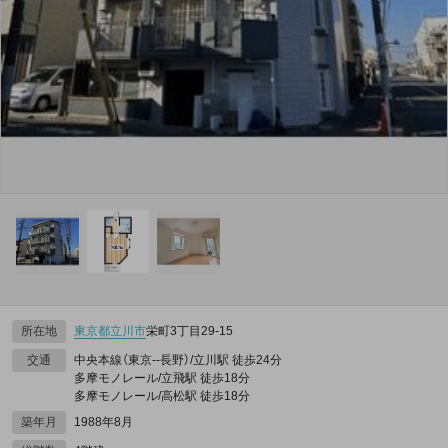
所在地
東京都
立川市
栄町3丁目29-15
交通
中央本線（東京--長野）/立川駅 徒歩24分
多摩モノレール/立飛駅 徒歩18分
多摩モノレール/高松駅 徒歩18分
築年月
1988年8月