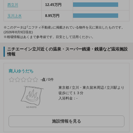
西立川
12.45万円
玉川上水
8.95万円
※このデータは「ニフティ不動産」に掲載されている物件を元に算出したものです。
(2026年8月9日現在)
※相場情報はあくまで参考値です。目安として活用ください。
ニチエーイン立川近くの温泉・スーパー銭湯・銭湯など温浴施設
情報
商人ゆうだち
-点
/
0件
東京都 / 立川・東久留米周辺 / 立川駅より
徒歩にて１３分
入浴料金：-
施設情報を見る