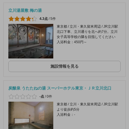
立川湯屋敷 梅の湯
4.3点
/
5件
東京都 / 立川・東久留米周辺 / JR立川駅
北口下車、立川通りを北へ約7分。立川
女子高等学校の隣を目指してください
入浴料金：450円～
施設情報を見る
炭酸泉 うたたねの湯 スーパーホテル東京・ＪＲ立川北口
-点
/
0件
東京都 / 立川・東久留米周辺 / JR立川駅
より徒歩約5分
入浴料金：-