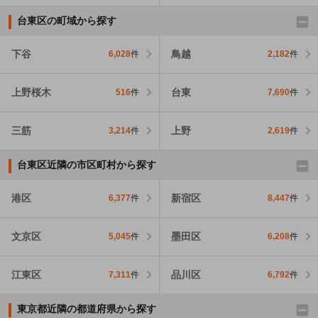
台東区の町域から探す
下谷
鳥越
6,028
件
2,182
件
上野桜木
台東
516
件
7,690
件
三筋
上野
3,214
件
2,619
件
台東区近隣の市区町村から探す
港区
新宿区
6,377
件
8,447
件
文京区
墨田区
5,045
件
6,208
件
江東区
品川区
7,311
件
6,792
件
東京都近隣の都道府県から探す