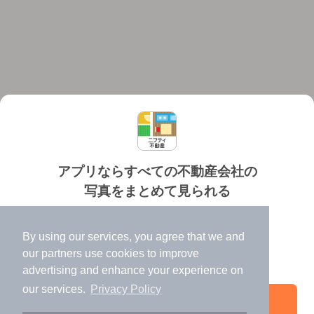
アプリならすべての不動産会社の
写真をまとめて見られる
対応機種
個人情報保護ポリシー
利用規約
運営会社
✔️
たくさんの写真でイメージふくらむ
ヘルプ・お問い合わせ
採用情報
By using our services, you agree that we and
✔️
高速表示で似た物件も見つけやすい
our
partners
use cookies to improve
✔️
便利な通知機能も充実
advertising and enhance your experience on
our services.
Privacy Policy
アプリを開く
©NIFTY Lifestyle Co., Ltd.