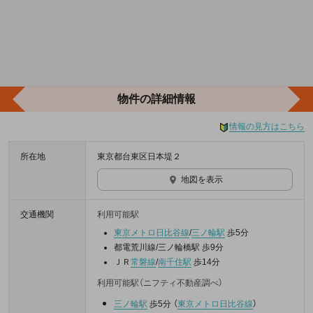
物件の詳細情報
情報の見方はこちら
所在地
東京都台東区日本堤２
地図を表示
交通機関
利用可能駅
東京メトロ日比谷線
/
三ノ輪駅
歩5分
都電荒川線/三ノ輪橋駅 歩9分
ＪＲ
常磐線
/
南千住駅
歩14分
利用可能駅（ニフティ不動産調べ）
三ノ輪駅
歩5分
（
東京メトロ日比谷線
）