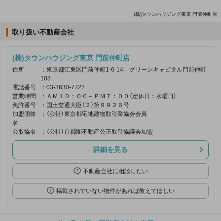
(株)タウンハウジング東京 門前仲町店
取り扱い不動産会社
(株)タウンハウジング東京 門前仲町店
住所
：東京都江東区門前仲町1-6-14 グリーンキャピタル門前仲町
103
電話番号
：03-3630-7722
営業時間
：ＡＭ１０：００～ＰＭ７：００（定休日：水曜日）
免許番号
：国土交通大臣（２）第９９２６号
加盟団体
：（公社）東京都宅地建物取引業協会会員
名
公取協名
：（公社）首都圏不動産公正取引協議会加盟
詳細を見る
不動産会社に相談したい
掲載されていない物件があれば教えてほしい