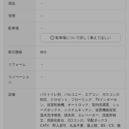
現況
－
管理
－
駐車場
－
駐車場について詳しく教えてほしい
取引態様
仲介
リフォーム
－
リノベーショ
－
ン
設備
バストイレ別、バルコニー、エアコン、ガスコンロ
対応、クロゼット、フローリング、TVインターホ
ン、浴室乾燥機、オートロック、室内洗濯置、シュ
ーズボックス、システムキッチン、追焚機能浴室、
温水洗浄便座、脱衣所、エレベーター、洗面所独
立、洗面化粧台、2口コンロ、宅配ボックス、
CATV、即入居可、礼金不要、最上階、BS・CS、敷