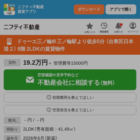
ニフティ不動産
ダウンロード
アプリで開く
賃貸アプリ
お知らせ
閲覧履歴
マイページ
お気に入り
ドゥーエ三ノ輪III 三ノ輪駅より徒歩5分 （台東区日本
堤２） 8階 2LDKの賃貸物件
19.2万円
賃料
＋ 管理費等15000円
空室確認や見学予約など
不動産会社に相談する
（無料）
初期費用を教えてほしい
空室状況を教えてほしい
－円 / －円
敷/礼
2LDK（専有面積：41.49㎡）
間取り
2026年6月（新築）
築年月