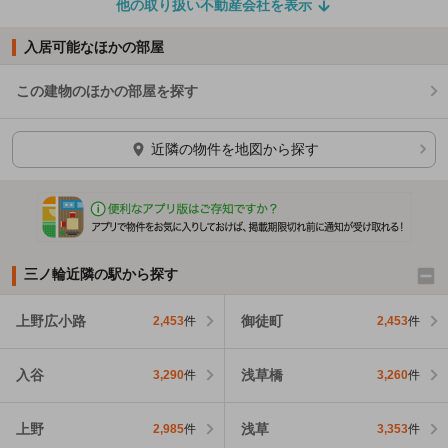
他の取り扱い不動産会社を表示
入居可能なほかの部屋
この建物のほかの部屋を探す
ほかの部屋を検索中…
近隣の物件を地図から探す
三ノ輪近隣の駅から探す
上野広小路
御徒町
2,453
件
2,453
件
入谷
浅草橋
3,290
件
3,260
件
上野
浅草
2,985
件
3,353
件