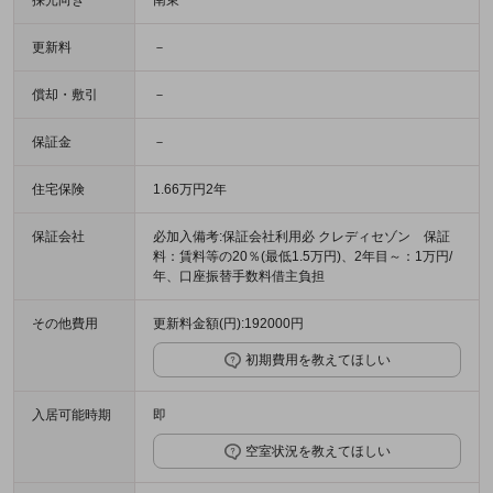
採光向き
南東
更新料
－
償却・敷引
－
保証金
－
住宅保険
1.66万円2年
保証会社
必加入備考:保証会社利用必 クレディセゾン 保証
料：賃料等の20％(最低1.5万円)、2年目～：1万円/
年、口座振替手数料借主負担
その他費用
更新料金額(円):192000円
初期費用を教えてほしい
入居可能時期
即
空室状況を教えてほしい