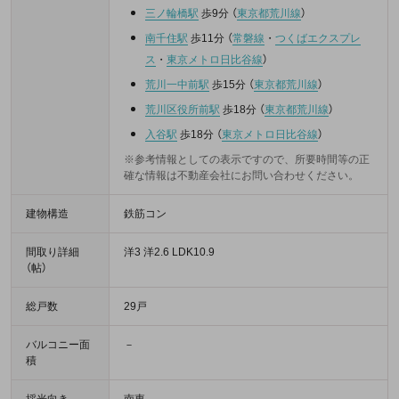
三ノ輪橋駅
歩9分
（
東京都荒川線
）
南千住駅
歩11分
（
常磐線
・
つくばエクスプレ
ス
・
東京メトロ日比谷線
）
荒川一中前駅
歩15分
（
東京都荒川線
）
荒川区役所前駅
歩18分
（
東京都荒川線
）
入谷駅
歩18分
（
東京メトロ日比谷線
）
※参考情報としての表示ですので、所要時間等の正
確な情報は不動産会社にお問い合わせください。
建物構造
鉄筋コン
間取り詳細
洋3 洋2.6 LDK10.9
（帖）
総戸数
29戸
バルコニー面
－
積