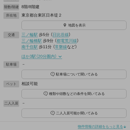
8階/8階建
階数/階建
東京都台東区日本堤２
所在地
地図を表示
三ノ輪駅
歩5分
（
日比谷線
）
交通
三ノ輪橋駅
歩9分
（
都電荒川線
）
南千住駅
歩11分
（
常磐線
など
）
ほか3駅（20分圏内）
－
駐車場
駐車場について聞いてみる
相談可能
ペット
種類や頭数などの条件を聞いてみる
－
二人入居
二人入居可能か聞いてみる
物件情報の詳細をもっと見る