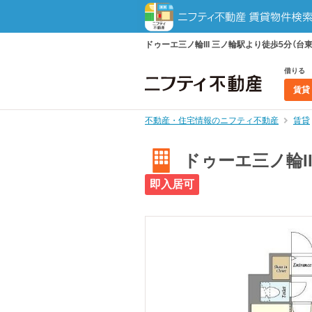
ドゥーエ三ノ輪III 三ノ輪駅より徒歩5分（台東
借りる
賃貸
不動産・住宅情報のニフティ不動産
賃貸
ドゥーエ三ノ輪II
即入居可