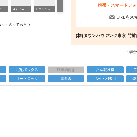
携帯・スマートフォ
ドラックストア ドラッグストア一本堂三ノ輪店（ドラッグストア）まで710m
スーパー ワイズマート三ノ輪店（スーパー）まで540m
コンビニ セブンイレブン台東日本堤店（コンビニ）まで120m
ドラックストア どらっぐぱぱす三ノ輪店（ドラッグストア）まで640m
URLをス
もっと送ってもらう
(株)タウンハウジング東京 門
情報公
宅配ボックス
駐車場付き
浴室乾燥機
上
オートロック
南向き
ペット相談可
追