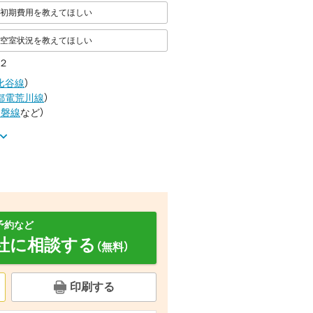
初期費用を教えてほしい
空室状況を教えてほしい
２
比谷線
）
都電荒川線
）
常磐線
など
）
予約など
社に相談する
（無料）
その他
印刷する