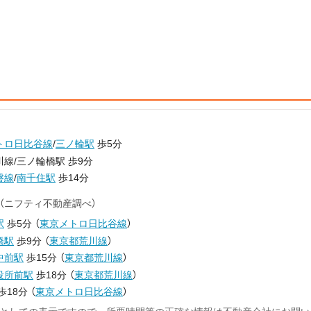
トロ日比谷線
/
三ノ輪駅
歩5分
線/三ノ輪橋駅 歩9分
磐線
/
南千住駅
歩14分
（ニフティ不動産調べ）
駅
歩5分
（
東京メトロ日比谷線
）
橋駅
歩9分
（
東京都荒川線
）
中前駅
歩15分
（
東京都荒川線
）
役所前駅
歩18分
（
東京都荒川線
）
歩18分
（
東京メトロ日比谷線
）