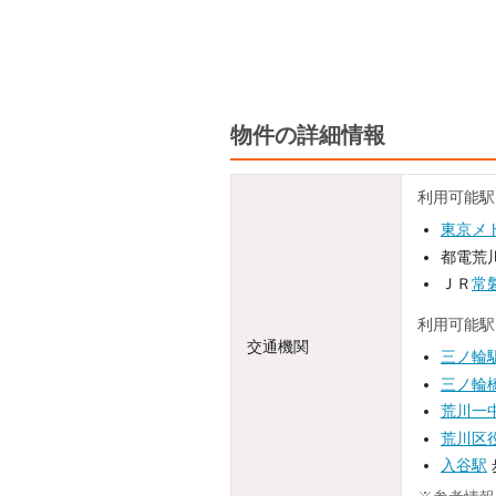
物件の詳細情報
利用可能駅
東京メ
都電荒川
ＪＲ
常
利用可能駅
交通機関
三ノ輪
三ノ輪
荒川一
荒川区
入谷駅