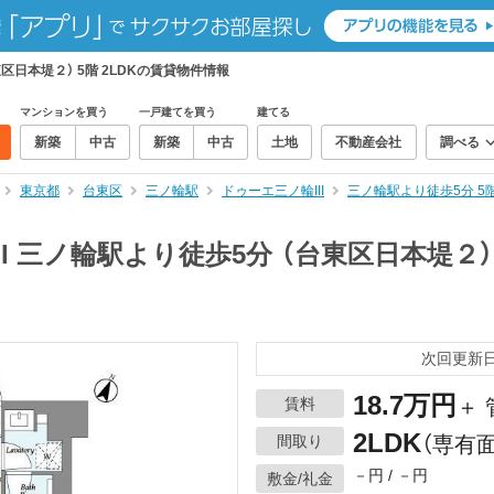
区日本堤２） 5階 2LDKの賃貸物件情報
マンションを買う
一戸建てを買う
建てる
新築
中古
新築
中古
土地
不動産会社
調べる
東京都
台東区
三ノ輪駅
ドゥーエ三ノ輪III
三ノ輪駅より徒歩5分 5
I 三ノ輪駅より徒歩5分 （台東区日本堤２） 
次回更新日：
18.7万円
賃料
＋ 
2LDK
間取り
（専有面
－円 / －円
敷金/礼金