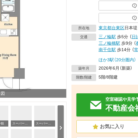
東京都
台東区
日本堤
所在地
三ノ輪駅
歩5分
（
日
交通
三ノ輪橋駅
歩9分
（
南千住駅
歩14分
（
ほか3駅（20分圏内）
2026年6月（新築）
築年月
5階/8階建
階数/階建
り図
空室確認や見学
不動産会
外観
スーパー シマダヤ（スーパー）まで520m
スーパー まいばすけっと（スーパー）まで600m
お気に入り