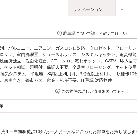
リノベーション
－
駐車場について詳しく教えてほしい
別、バルコニー、エアコン、ガスコンロ対応、クロゼット、フローリン
ロック、室内洗濯置、シューズボックス、システムキッチン、追焚機能
洗面所独立、洗面化粧台、2口コンロ、宅配ボックス、CATV、即入居可
、ペット相談、照明付、保証人不要、全居室フローリング、ネット使用
間換気システム、平坦地、3駅以上利用可、3沿線以上利用可、駅徒歩10
、東南向き、都市ガス、敷金・礼金不要、IT重説 対応物件
この物件の詳しい情報を送ってもらう
年
 荒川一中前駅徒歩13分/お一人お一人様に合ったお部屋をお探し致し