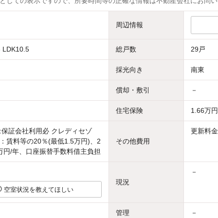
としての表示ですので、所要時間等の正確な情報は不動産会社にお問い
周辺情報
 LDK10.5
総戸数
29戸
採光向き
南東
償却・敷引
－
住宅保険
1.66万
:保証会社利用必 クレディセゾ
更新料金額
賃料等の20％(最低1.5万円)、2
その他費用
万円/年、口座振替手数料借主負担
－
現況
空室状況を教えてほしい
管理
－