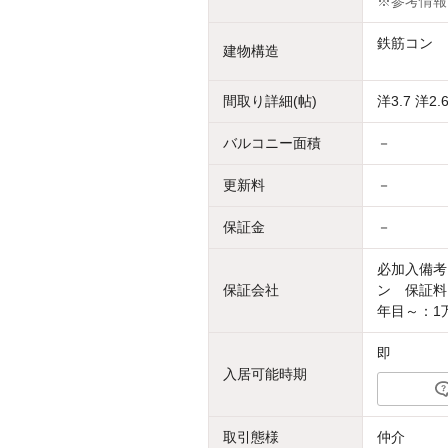
※参考情報
鉄筋コン
建物構造
間取り詳細(帖)
洋3.7 洋2.6
バルコニー面積
－
更新料
－
保証金
－
必加入備考
保証会社
ン 保証料：
年目～：1
即
入居可能時期
取引態様
仲介