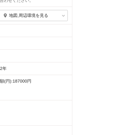
合わせください。
地図,周辺環境を見る
円2年
(円):187000円