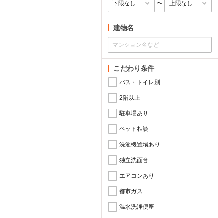
〜
建物名
こだわり条件
バス・トイレ別
2階以上
駐車場あり
ペット相談
洗濯機置場あり
独立洗面台
エアコンあり
都市ガス
温水洗浄便座