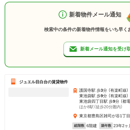
新着物件メール通知
検索中の条件の新着物件情報をいち早く
新着メール通知を受け
ジュエル目白台の賃貸物件
護国寺駅 歩
3
分 （有楽町線）
東池袋駅 歩
9
分 （有楽町線）
東池袋四丁目駅 歩
9
分 （都
ほか8駅（徒歩20分圏内）
東京都豊島区雑司が谷1丁目5
6階建
23年2ヶ
総階数
築年数