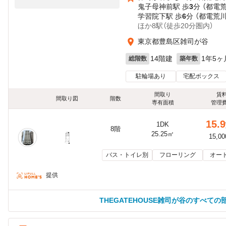
鬼子母神前駅 歩
3
分 （都電
学習院下駅 歩
6
分 （都電荒
ほか8駅（徒歩20分圏内）
東京都豊島区雑司が谷
14階建
1年5ヶ
総階数
築年数
駐輪場あり
宅配ボックス
間取り
賃
間取り図
階数
専有面積
管理
15.9
1DK
8階
25.25㎡
15,0
バス・トイレ別
フローリング
オー
提供
THEGATEHOUSE雑司が谷のすべての