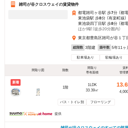
雑司が谷クロスウェイの賃貸物件
都電雑司ヶ谷駅 歩
7
分 （都
東池袋駅 歩
8
分 （有楽町線）
東池袋四丁目駅 歩
8
分 （都
ほか9駅（徒歩20分圏内）
東京都豊島区雑司が谷１丁目2
3階建
5年11ヶ
総階数
築年数
駐車場あり
駐輪場あり
間取り
賃
間取り図
階数
専有面積
管理
新着
13.6
1LDK
1階
33.39㎡
4,00
バス・トイレ別
フローリング
提供
雑司が谷クロスウェイのすべての部