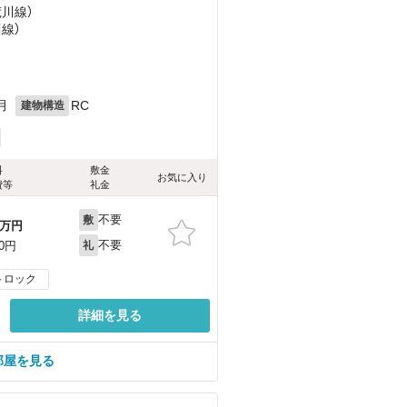
荒川線）
川線）
月
RC
建物構造
料
敷金
お気に入り
費等
礼金
不要
敷
万円
不要
00円
礼
トロック
詳細を見る
部屋を見る