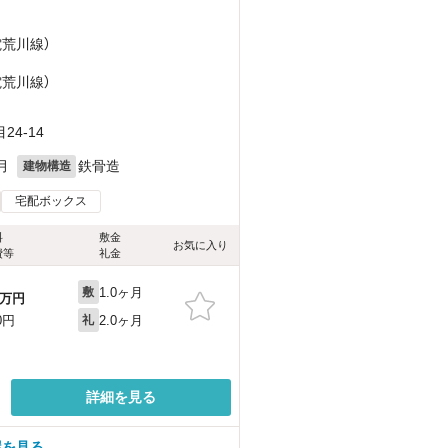
電荒川線）
電荒川線）
4-14
月
鉄骨造
建物構造
宅配ボックス
料
敷金
お気に入り
費等
礼金
1.0ヶ月
敷
万円
2.0ヶ月
0円
礼
詳細を見る
屋を見る