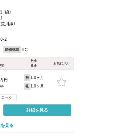
荒川線）
）
電荒川線）
-2
月
RC
建物構造
料
敷金
お気に入り
費等
礼金
1.0ヶ月
敷
万円
1.0ヶ月
0円
礼
トロック
詳細を見る
屋を見る