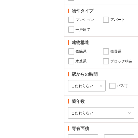
物件タイプ
マンション
アパート
一戸建て
建物構造
鉄筋系
鉄骨系
木造系
ブロック構造
駅からの時間
バス可
築年数
専有面積