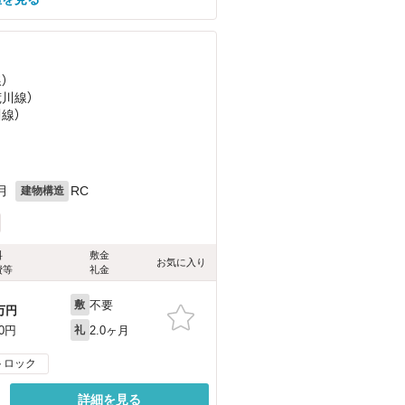
）
荒川線）
川線）
目
月
RC
建物構造
料
敷金
お気に入り
費等
礼金
不要
敷
万円
2.0ヶ月
00円
礼
トロック
詳細を見る