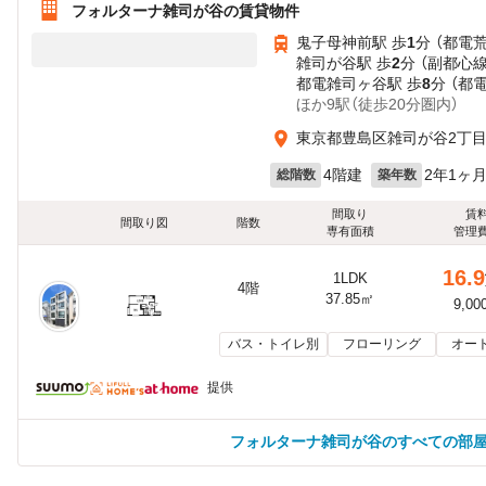
フォルターナ雑司が谷の賃貸物件
鬼子母神前駅 歩
1
分 （都電
雑司が谷駅 歩
2
分 （副都心線
都電雑司ヶ谷駅 歩
8
分 （都
ほか9駅（徒歩20分圏内）
東京都豊島区雑司が谷2丁目8
4階建
2年1ヶ
総階数
築年数
間取り
賃
間取り図
階数
専有面積
管理
16.9
1LDK
4階
37.85㎡
9,00
バス・トイレ別
フローリング
オー
提供
フォルターナ雑司が谷のすべての部