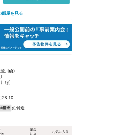
の部屋を見る
電荒川線）
）
荒川線）
6-10
鉄骨造
物構造
料
敷金
お気に入り
費等
礼金