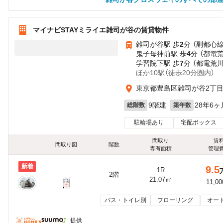
マイナビSTAYミライエ雑司が谷の賃貸物件
雑司が谷駅 歩
2
分 （副都心線
鬼子母神前駅 歩
4
分 （都電
学習院下駅 歩
7
分 （都電荒
ほか10駅（徒歩20分圏内）
東京都豊島区雑司が谷2丁
9階建
28年6ヶ
総階数
築年数
駐輪場あり
宅配ボックス
間取り
賃
間取り図
階数
専有面積
管理
新着
9.5
1R
2階
21.07㎡
11,0
バス・トイレ別
フローリング
オー
提供