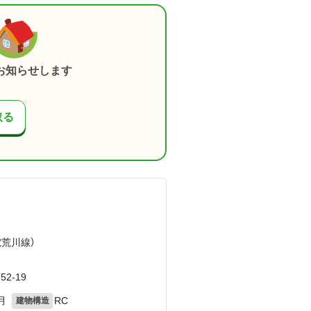
お知らせします
取る
電荒川線）
2-19
月
RC
建物構造