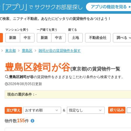
めて検索、ニフティ不動産。あなたにピッタリの賃貸物件をみつけよう！
マンションを買う
一戸建てを買う
建てる
新築
中古
新築
中古
土地
不動産会社
調べる
東京都
豊島区
雑司が谷の賃貸物件を探す
豊島区雑司が谷
(東京都)の賃貸物件一覧
豊島区雑司が谷
の賃貸物件をさまざまなこだわり条件から検索できます。
2026年08月05日
更新
現在の選択条件：
-
絞り込み
並び替え
＆
155
物件数
件