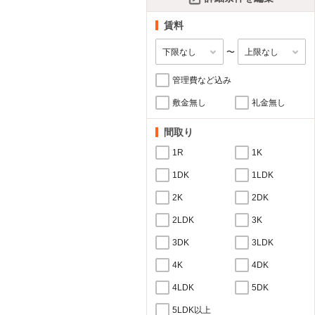
賃料
〜
管理費など込み
敷金無し
礼金無し
間取り
1R
1K
1DK
1LDK
2K
2DK
2LDK
3K
3DK
3LDK
4K
4DK
4LDK
5DK
5LDK以上