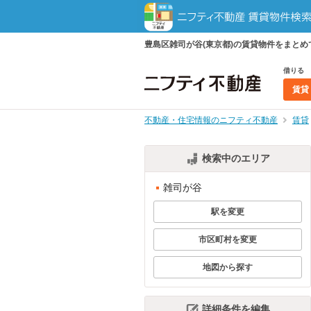
豊島区雑司が谷(東京都)の賃貸物件をまと
借りる
賃貸
不動産・住宅情報のニフティ不動産
賃貸
検索中のエリア
雑司が谷
駅を変更
市区町村を変更
地図から探す
詳細条件を編集