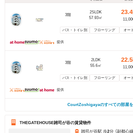
23.4
2SLDK
3階
57.93㎡
11,0
バス・トイレ別
フローリング
オー
提供
22.5
2LDK
3階
55.6㎡
11,0
バス・トイレ別
フローリング
オー
提供
CourtZoshigayaのすべての部屋
THEGATEHOUSE雑司が谷の賃貸物件
雑司が谷駅 歩
2
分 （副都心線