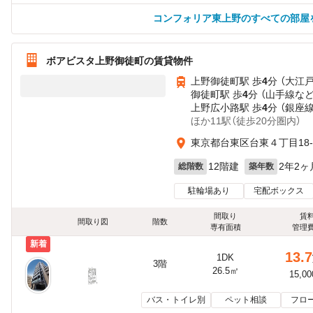
コンフォリア東上野のすべての部屋
ボアビスタ上野御徒町の賃貸物件
上野御徒町駅 歩
4
分 （大江
御徒町駅 歩
4
分 （山手線
な
上野広小路駅 歩
4
分 （銀座線
ほか11駅（徒歩20分圏内）
東京都台東区台東４丁目18-
12階建
2年2ヶ
総階数
築年数
駐輪場あり
宅配ボックス
間取り
賃
間取り図
階数
専有面積
管理
新着
13.7
1DK
3階
26.5㎡
15,0
バス・トイレ別
ペット相談
フロ