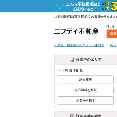
上野御徒町駅(東京都)近くの賃貸物件をま
借りる
賃貸
不動産・住宅情報のニフティ不動産
賃貸
検索中のエリア
上野御徒町駅
駅を変更
市区町村を変更
地図から探す
詳細条件を編集