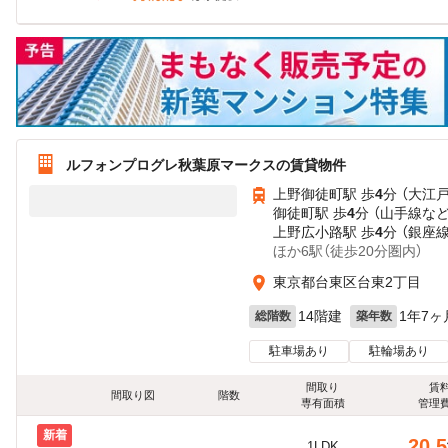
ルフォンプログレ秋葉原マークスの賃貸物件
上野御徒町駅 歩
4
分 （大江
御徒町駅 歩
4
分 （山手線
な
上野広小路駅 歩
4
分 （銀座線
ほか6駅（徒歩20分圏内）
東京都台東区台東2丁目
14階建
1年7ヶ
総階数
築年数
駐車場あり
駐輪場あり
間取り
賃
間取り図
階数
専有面積
管理
新着
20.5
1LDK