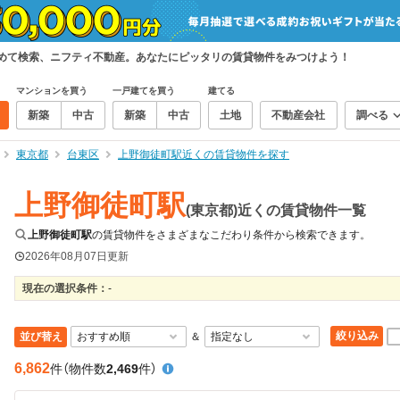
とめて検索、ニフティ不動産。あなたにピッタリの賃貸物件をみつけよう！
マンションを買う
一戸建てを買う
建てる
新築
中古
新築
中古
土地
不動産会社
調べる
東京都
台東区
上野御徒町駅近くの賃貸物件を探す
上野御徒町駅
(東京都)近くの賃貸物件一覧
上野御徒町駅
の賃貸物件をさまざまなこだわり条件から検索できます。
2026年08月07日
更新
現在の選択条件：
-
絞り込み
並び替え
＆
6,862
件
（物件数
2,469
件）