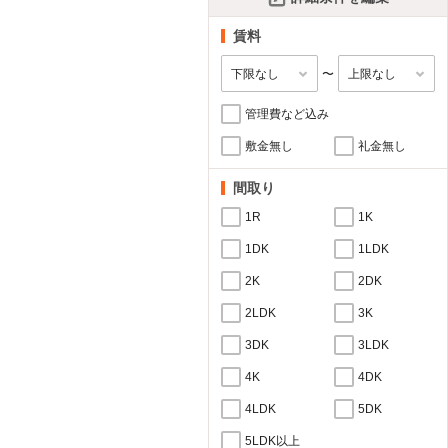
賃料
〜
管理費など込み
敷金無し
礼金無し
間取り
1R
1K
1DK
1LDK
2K
2DK
2LDK
3K
3DK
3LDK
4K
4DK
4LDK
5DK
5LDK以上