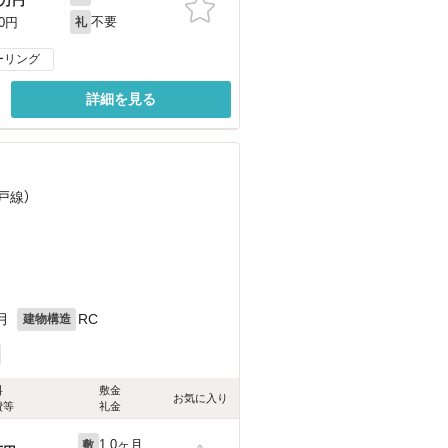
万円
不要
00円
礼
ーリング
詳細を見る
戸線）
月
RC
建物構造
料
敷金
お気に入り
費等
礼金
1.0ヶ月
敷