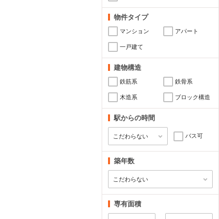
物件タイプ
マンション
アパート
一戸建て
建物構造
鉄筋系
鉄骨系
木造系
ブロック構造
駅からの時間
バス可
築年数
専有面積