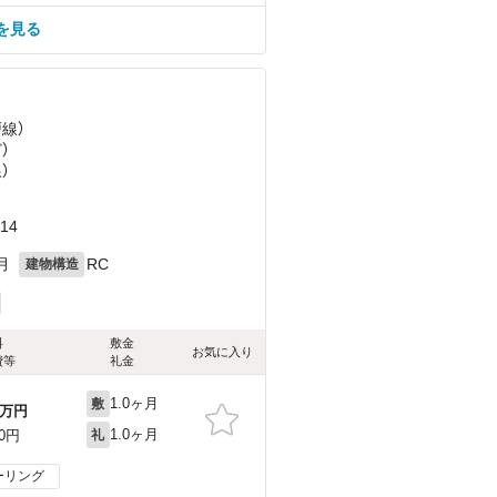
を見る
戸線）
ど
）
）
14
月
RC
建物構造
料
敷金
お気に入り
費等
礼金
1.0ヶ月
敷
万円
1.0ヶ月
00円
礼
ーリング