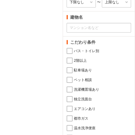
〜
建物名
こだわり条件
バス・トイレ別
2階以上
駐車場あり
ペット相談
洗濯機置場あり
独立洗面台
エアコンあり
都市ガス
温水洗浄便座