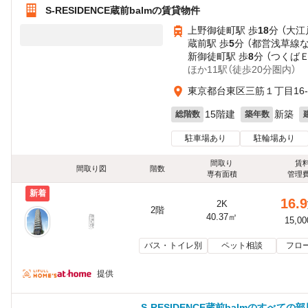
S-RESIDENCE蔵前balmの賃貸物件
上野御徒町駅 歩
18
分 （大江
蔵前駅 歩
5
分 （都営浅草線
新御徒町駅 歩
8
分 （つくば
ほか11駅（徒歩20分圏内）
東京都台東区三筋１丁目16-
15階建
新築
総階数
築年数
駐車場あり
駐輪場あり
間取り
賃
間取り図
階数
専有面積
管理
新着
16.9
2K
2階
40.37㎡
15,0
バス・トイレ別
ペット相談
フロ
提供
S-RESIDENCE蔵前balmのすべての