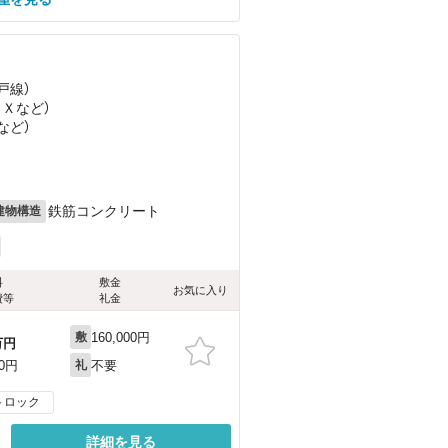
戸線）
ＥＸ
など
）
など
）
鉄筋コンクリート
建物構造
料
敷金
お気に入り
費等
礼金
160,000円
敷
万円
不要
00円
礼
トロック
詳細を見る