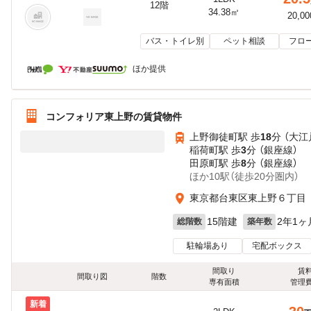
12階
34.38㎡
20,0
バス・トイレ別
ペット相談
フロ
ほか提供
コンフォリア東上野の賃貸物件
上野御徒町駅 歩
18
分 （大江
稲荷町駅 歩
3
分 （銀座線）
田原町駅 歩
8
分 （銀座線）
ほか10駅（徒歩20分圏内）
東京都台東区東上野６丁目
15階建
2年1ヶ
総階数
築年数
駐輪場あり
宅配ボックス
間取り
賃
間取り図
階数
専有面積
管理
新着