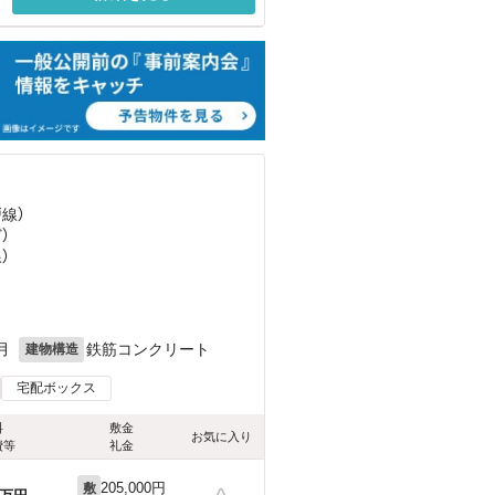
戸線）
ど
）
）
月
鉄筋コンクリート
建物構造
宅配ボックス
料
敷金
お気に入り
費等
礼金
205,000円
敷