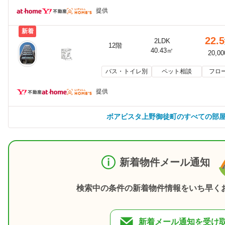
提供
新着
22.5
2LDK
12階
40.43㎡
20,0
バス・トイレ別
ペット相談
フロ
提供
ボアビスタ上野御徒町のすべての部
新着物件メール通知
検索中の条件の新着物件情報をいち早く
新着メール通知を受け