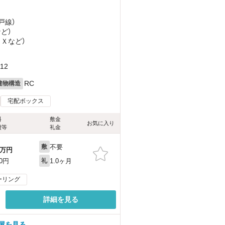
戸線）
など
）
ＥＸ
など
）
12
RC
建物構造
宅配ボックス
料
敷金
お気に入り
費等
礼金
不要
敷
万円
1.0ヶ月
00円
礼
ーリング
詳細を見る
部屋を見る