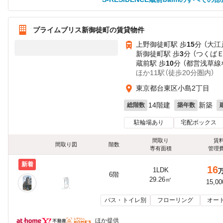
プライムブリス新御徒町の賃貸物件
上野御徒町駅 歩
15
分 （大江
新御徒町駅 歩
3
分 （つくば
蔵前駅 歩
10
分 （都営浅草線
ほか11駅（徒歩20分圏内）
東京都台東区小島2丁目
14階建
新築
総階数
築年数
駐輪場あり
宅配ボックス
間取り
賃
間取り図
階数
専有面積
管理
新着
16
1LDK
6階
29.26㎡
15,0
バス・トイレ別
フローリング
オー
ほか提供