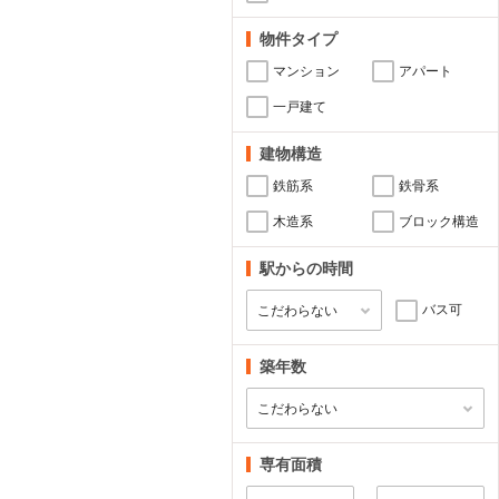
物件タイプ
マンション
アパート
一戸建て
建物構造
鉄筋系
鉄骨系
木造系
ブロック構造
駅からの時間
バス可
築年数
専有面積