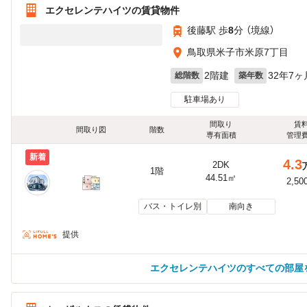
エクセレンテハイツの賃貸物件
後藤駅 歩
8
分 （境線）
鳥取県米子市米原7丁目
2階建
32年7ヶ
総階数
築年数
駐車場あり
間取り
賃
間取り図
階数
専有面積
管理
新着
4.3
2DK
1階
44.51㎡
2,50
バス・トイレ別
南向き
提供
エクセレンテハイツのすべての部屋