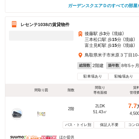
ガーデンスクエアＤのすべての部屋
レセンテ1038の賃貸物件
後藤駅 歩
3
分 （境線）
三本松口駅 歩
15
分 （境線）
富士見町駅 歩
15
分 （境線）
鳥取県米子市米原３丁目10-
2階建
8年5ヶ
総階数
築年数
駐車場あり
駐輪場あり
間取り
賃
間取り図
階数
専有面積
管理
7.7
2LDK
2階
51.43㎡
4,50
バス・トイレ別
保証人不要
コンロ
ほか提供