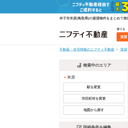
米子市米原(鳥取県)の賃貸物件をまとめて
借りる
賃貸
不動産・住宅情報のニフティ不動産
賃貸
検索中のエリア
米原
駅を変更
市区町村を変更
地図から探す
詳細条件を編集