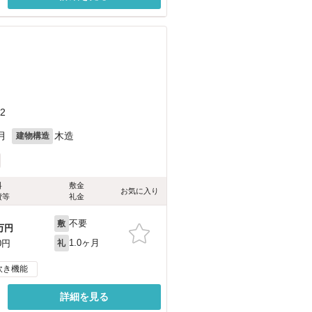
2
月
木造
建物構造
料
敷金
お気に入り
費等
礼金
不要
敷
万円
1.0ヶ月
0円
礼
炊き機能
詳細を見る