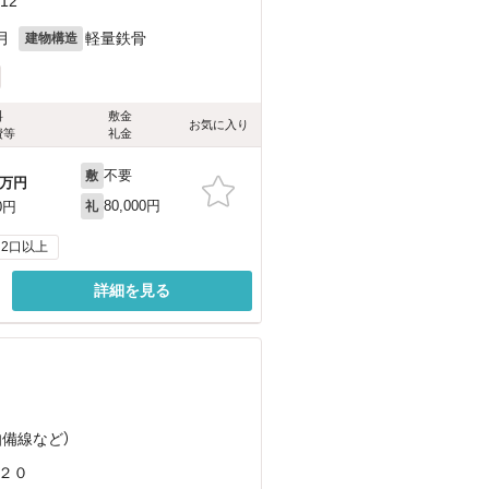
12
月
軽量鉄骨
建物構造
料
敷金
お気に入り
費等
礼金
不要
敷
万円
80,000円
0円
礼
2口以上
詳細を見る
伯備線
など
）
２０