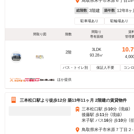
鳥取県米子市米原６丁目15-
3階建
12年8ヶ
総階数
築年数
駐車場あり
駐輪場あり
間取り
賃
間取り図
階数
専有面積
管理
10.7
3LDK
2階
93.28㎡
4,00
バス・トイレ別
保証人不要
コンロ
ほか提供
三本松口駅より徒歩12分 築13年11ヶ月 2階建の賃貸物件
三本松口駅 歩
10
分 （境線）
後藤駅 歩
11
分 （境線）
米子駅 バス
16
分 歩
10
分 （
鳥取県米子市米原７丁目２-