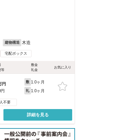
月
木造
建物構造
宅配ボックス
料
敷金
お気に入り
費等
礼金
1.0ヶ月
敷
万円
1.0ヶ月
0円
礼
人不要
詳細を見る