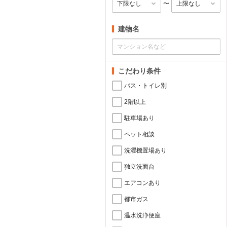
〜
建物名
こだわり条件
バス・トイレ別
2階以上
駐車場あり
ペット相談
洗濯機置場あり
独立洗面台
エアコンあり
都市ガス
温水洗浄便座