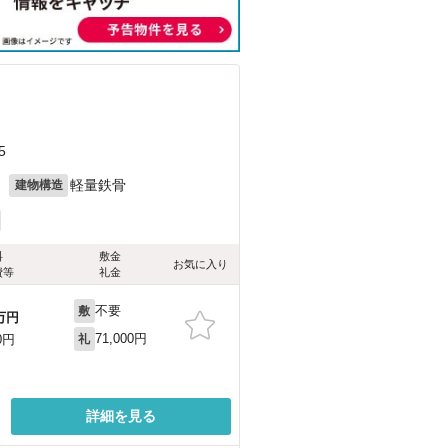
）
5
月
軽量鉄骨
建物構造
料
敷金
お気に入り
費等
礼金
不要
敷
万円
71,000円
0円
礼
詳細を見る