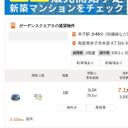
ガーデンスクエアＤの賃貸物件
米子駅 歩
43
分 （伯備線
など
鳥取県米子市米原 8丁目6-3
2階建
6年2ヶ
総階数
築年数
駐車場あり
駐輪場あり
間取り
賃
間取り図
階数
専有面積
管理
7.1
3LDK
1階
70.0㎡
3,50
南向き
角部屋
提供