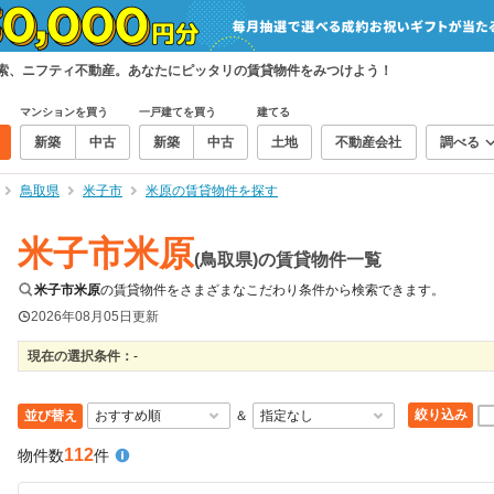
検索、ニフティ不動産。あなたにピッタリの賃貸物件をみつけよう！
マンションを買う
一戸建てを買う
建てる
新築
中古
新築
中古
土地
不動産会社
調べる
鳥取県
米子市
米原の賃貸物件を探す
米子市米原
(鳥取県)の賃貸物件一覧
米子市米原
の賃貸物件をさまざまなこだわり条件から検索できます。
2026年08月05日
更新
現在の選択条件：
-
絞り込み
並び替え
＆
112
物件数
件