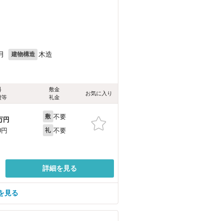
月
木造
建物構造
料
敷金
お気に入り
費等
礼金
不要
敷
万円
不要
0円
礼
詳細を見る
を見る