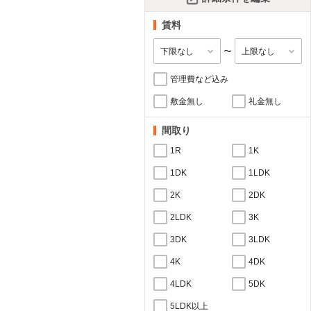
賃料
〜
管理費など込み
敷金無し
礼金無し
間取り
1R
1K
1DK
1LDK
2K
2DK
2LDK
3K
3DK
3LDK
4K
4DK
4LDK
5DK
5LDK以上