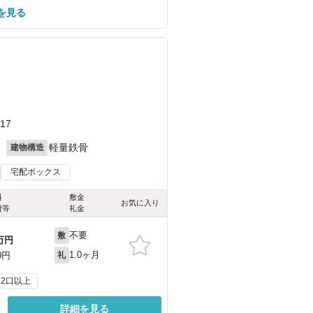
を見る
17
月
軽量鉄骨
建物構造
宅配ボックス
料
敷金
お気に入り
費等
礼金
不要
敷
万円
1.0ヶ月
0円
礼
2口以上
詳細を見る