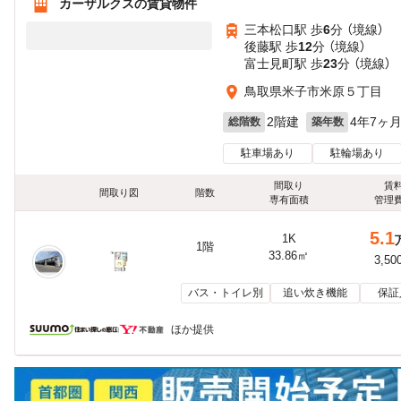
カーザルクスの賃貸物件
三本松口駅 歩
6
分 （境線）
後藤駅 歩
12
分 （境線）
富士見町駅 歩
23
分 （境線）
鳥取県米子市米原５丁目
2階建
4年7ヶ
総階数
築年数
駐車場あり
駐輪場あり
間取り
賃
間取り図
階数
専有面積
管理
5.1
1K
1階
33.86㎡
3,50
バス・トイレ別
追い炊き機能
保証
ほか提供