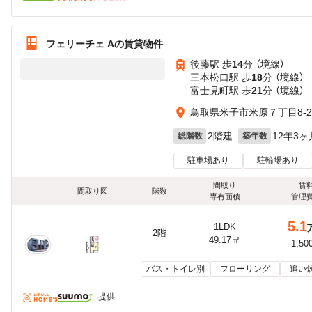
フェリーチェ Aの賃貸物件
後藤駅 歩
14
分 （境線）
三本松口駅 歩
18
分 （境線）
富士見町駅 歩
21
分 （境線）
鳥取県米子市米原７丁目8-2
2階建
12年3ヶ
総階数
築年数
駐車場あり
駐輪場あり
間取り
賃
間取り図
階数
専有面積
管理
5.1
1LDK
2階
49.17㎡
1,50
バス・トイレ別
フローリング
追い
提供