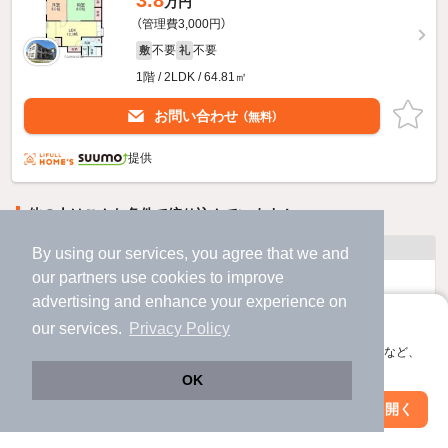
3.8
万円
（管理費3,000円）
不要
不要
敷
礼
1階 / 2LDK / 64.81㎡
お問い合わせ
（無料）
提供
他の人はこんな条件で絞り込んでいます！
人気のこだわり条件
By using our services, you agree that we and
our
partners
use cookies to improve
バス・トイレ別
2階以上
advertising and enhance your experience on
アプリに切り替えて、サクサクお部屋探し
our services.
Privacy Policy
駐車場あり
ペット相談
会員登録なしですぐ使える。マップ検索やお気に入り保存など、
アプリ限定の便利な機能が使えます！
OK
洗濯機置場あり
独立洗面台
Web版で続行
アプリを開く
駅・沿線を変更
絞り込み条件を変更
エアコンあり
都市ガス