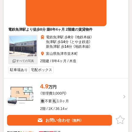
電鉄魚津駅より徒歩8分 築8年4ヶ月 2階建の賃貸物件
電鉄魚津駅 歩
8
分 （地鉄本線）
魚津駅 歩
14
分 （とやま鉄道）
新魚津駅 歩
14
分 （地鉄本線）
富山県魚津市並木町
2階建 / 8年4ヶ月 / 木造
すべての写真
駐車場あり
宅配ボックス
4.9
万円
（管理費3,000円）
不要
1.0ヶ月
敷
礼
2階 / 1K / 36.14㎡
お問い合わせ
（無料）