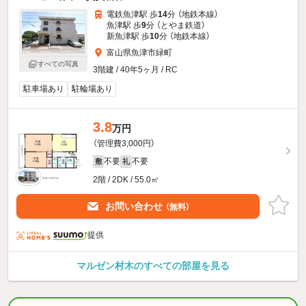
電鉄魚津駅 歩
14
分 （地鉄本線）
魚津駅 歩
9
分 （とやま鉄道）
新魚津駅 歩
10
分 （地鉄本線）
富山県魚津市緑町
すべての写真
3階建 / 40年5ヶ月 / RC
駐車場あり
駐輪場あり
3.8
万円
（管理費3,000円）
不要
不要
敷
礼
2階 / 2DK / 55.0㎡
お問い合わせ
（無料）
提供
マルゼン村木のすべての部屋を見る