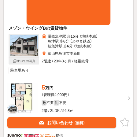
メゾン・ウイングBの賃貸物件
電鉄魚津駅 歩
15
分 （地鉄本線）
魚津駅 歩
6
分 （とやま鉄道）
新魚津駅 歩
6
分 （地鉄本線）
富山県魚津市本新町
2階建 / 23年3ヶ月 / 軽量鉄骨
すべての写真
駐車場あり
5
万円
（管理費4,000円）
不要
不要
敷
礼
2階 / 2LDK / 56.8㎡
お問い合わせ
（無料）
提供