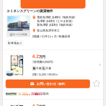
エミネンスグリーンの賃貸物件
電鉄魚津駅 歩
20
分 （地鉄本線）
魚津駅 歩
23
分 （とやま鉄道）
新魚津駅 歩
23
分 （地鉄本線）
富山県魚津市本江
すべての写真
2階建 / 21年11ヶ月 / 軽量鉄骨
駐車場あり
4.2
万円
（管理費4,000円）
不要
不要
敷
礼
2階 / 1LDK / 49.83㎡
お問い合わせ
（無料）
提供