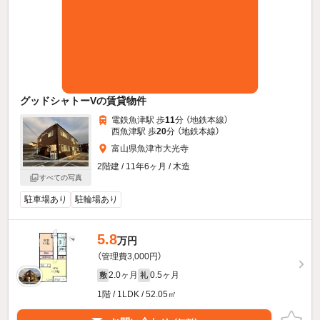
グッドシャトーVの賃貸物件
電鉄魚津駅 歩
11
分 （地鉄本線）
西魚津駅 歩
20
分 （地鉄本線）
富山県魚津市大光寺
2階建 / 11年6ヶ月 / 木造
すべての写真
駐車場あり
駐輪場あり
5.8
万円
（管理費3,000円）
2.0ヶ月
0.5ヶ月
敷
礼
1階 / 1LDK / 52.05㎡