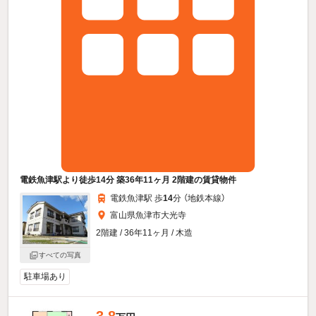
電鉄魚津駅より徒歩14分 築36年11ヶ月 2階建の賃貸物件
電鉄魚津駅 歩
14
分 （地鉄本線）
富山県魚津市大光寺
2階建 / 36年11ヶ月 / 木造
すべての写真
駐車場あり