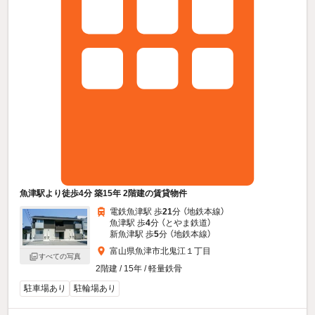
魚津駅より徒歩4分 築15年 2階建の賃貸物件
電鉄魚津駅 歩
21
分 （地鉄本線）
魚津駅 歩
4
分 （とやま鉄道）
新魚津駅 歩
5
分 （地鉄本線）
富山県魚津市北鬼江１丁目
すべての写真
2階建 / 15年 / 軽量鉄骨
駐車場あり
駐輪場あり