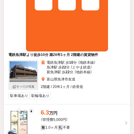
電鉄魚津駅より徒歩10分 築20年1ヶ月 2階建の賃貸物件
電鉄魚津駅 歩
10
分 （地鉄本線）
魚津駅 歩
22
分 （とやま鉄道）
新魚津駅 歩
22
分 （地鉄本線）
富山県魚津市友道
2階建 / 20年1ヶ月 / 鉄骨造
すべての写真
駐車場あり
駐輪場あり
6.3
万円
（管理費5,000円）
1.0ヶ月
不要
敷
礼