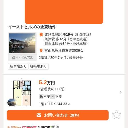
イーストヒルズの賃貸物件
電鉄魚津駅 歩
19
分 （地鉄本線）
魚津駅 歩
32
分 （とやま鉄道）
新魚津駅 歩
34
分 （地鉄本線）
富山県魚津市友道3036-1
2階建 / 20年7ヶ月 / 軽量鉄骨
すべての写真
駐車場あり
駐輪場あり
5.2
万円
（管理費4,000円）
不要
不要
敷
礼
1階 / 1LDK / 44.33㎡
お問い合わせ
（無料）
提供