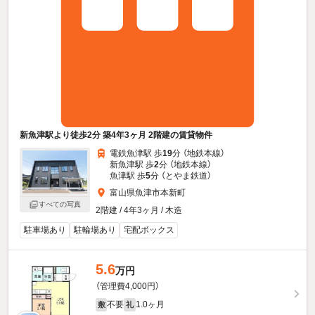
新魚津駅より徒歩2分 築4年3ヶ月 2階建の賃貸物件
電鉄魚津駅 歩
19
分 （地鉄本線）
新魚津駅 歩
2
分 （地鉄本線）
魚津駅 歩
5
分 （とやま鉄道）
富山県魚津市本新町
すべての写真
2階建 / 4年3ヶ月 / 木造
駐車場あり
駐輪場あり
宅配ボックス
5.6
万円
（管理費4,000円）
不要
1.0ヶ月
敷
礼