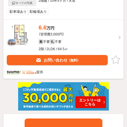
2階建 / 10年5ヶ月 / 木造
すべての写真
駐車場あり
駐輪場あり
6.6
万円
（管理費3,000円）
不要
不要
敷
礼
2階 / 2LDK / 64.5㎡
お問い合わせ
（無料）
提供