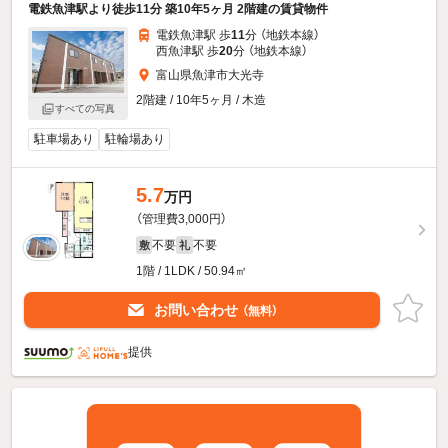
電鉄魚津駅より徒歩11分 築10年5ヶ月 2階建の賃貸物件
電鉄魚津駅 歩
11
分 （地鉄本線）
西魚津駅 歩
20
分 （地鉄本線）
富山県魚津市大光寺
2階建 / 10年5ヶ月 / 木造
すべての写真
駐車場あり
駐輪場あり
5.7
万円
（管理費3,000円）
不要
不要
敷
礼
1階 / 1LDK / 50.94㎡
お問い合わせ
（無料）
提供