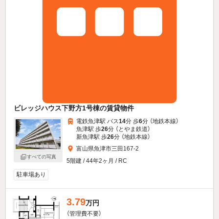
ビレッジハウス下野方1号棟の賃貸物件
電鉄魚津駅 バス
14
分 歩
6
分 （地鉄本線）
魚津駅 歩
26
分 （とやま鉄道）
新魚津駅 歩
26
分 （地鉄本線）
富山県魚津市三田167-2
すべての写真
5階建 / 44年2ヶ月 / RC
駐車場あり
3.79
万円
（管理費不要）