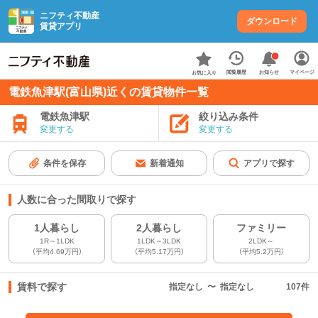
ニフティ不動産
ダウンロード
賃貸アプリ
お知らせ
閲覧履歴
マイページ
お気に入り
電鉄魚津駅(富山県)近くの賃貸物件一覧
電鉄魚津駅
絞り込み条件
変更する
変更する
条件を保存
新着通知
アプリで探す
人数に合った間取りで探す
1人暮らし
2人暮らし
ファミリー
1R～1LDK
1LDK～3LDK
2LDK～
（平均4.69万円）
（平均5.17万円）
（平均5.2万円）
賃料で探す
指定なし
〜
指定なし
107
件