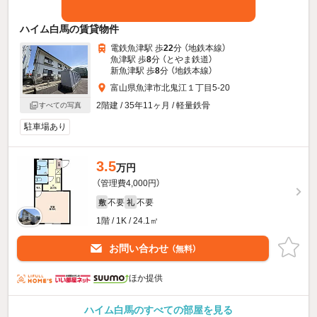
ハイム白馬の賃貸物件
電鉄魚津駅 歩
22
分 （地鉄本線）
魚津駅 歩
8
分 （とやま鉄道）
新魚津駅 歩
8
分 （地鉄本線）
富山県魚津市北鬼江１丁目5-20
2階建 / 35年11ヶ月 / 軽量鉄骨
すべての写真
駐車場あり
3.5
万円
（管理費4,000円）
不要
不要
敷
礼
1階 / 1K / 24.1㎡
お問い合わせ
（無料）
ほか提供
ハイム白馬のすべての部屋を見る