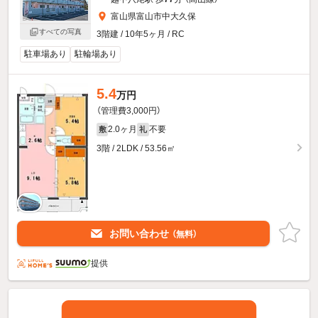
富山県富山市中大久保
すべての写真
3階建 / 10年5ヶ月 / RC
駐車場あり
駐輪場あり
5.4
万円
（管理費3,000円）
2.0ヶ月
不要
敷
礼
3階 / 2LDK / 53.56㎡
お問い合わせ
（無料）
提供