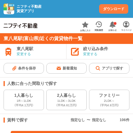
ニフティ不動産
ダウンロード
賃貸アプリ
お知らせ
閲覧履歴
マイページ
お気に入り
東八尾駅(富山県)近くの賃貸物件一覧
東八尾駅
絞り込み条件
変更する
変更する
条件を保存
新着通知
アプリで探す
人数に合った間取りで探す
1人暮らし
2人暮らし
ファミリー
1R～1LDK
1LDK～3LDK
2LDK～
（平均4.1万円）
（平均4.61万円）
（平均4.9万円）
賃料で探す
指定なし
〜
指定なし
106
件