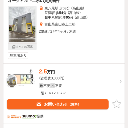
オークヒル上二杉の賃貸物件
東八尾駅 歩
58
分 （高山線）
笹津駅 歩
54
分 （高山線）
越中八尾駅 歩
95
分 （高山線）
富山県富山市上二杉
2階建 / 27年4ヶ月 / 木造
すべての写真
駐車場あり
2.5
万円
（管理費3,000円）
不要
不要
敷
礼
1階 / 1K / 20.37㎡
お問い合わせ
（無料）
提供