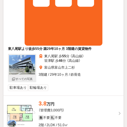
東八尾駅より徒歩55分 築29年10ヶ月 3階建の賃貸物件
東八尾駅 歩
55
分 （高山線）
笹津駅 歩
46
分 （高山線）
富山県富山市上二杉
3階建 / 29年10ヶ月 / 鉄骨造
すべての写真
駐車場あり
駐輪場あり
3.8
万円
（管理費3,000円）
不要
不要
敷
礼
2階 / 2LDK / 51.0㎡