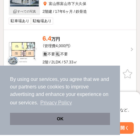
富山県富山市下大久保
2階建 / 17年6ヶ月 / 鉄骨造
すべての写真
駐車場あり
駐輪場あり
6.4
万円
（管理費4,000円）
不要
不要
敷
礼
2階 / 2LDK / 57.33㎡
お問い合わせ
（無料）
By using our services, you agree that we and
our
partners
use cookies to improve
提供
advertising and enhance your experience on
アプリに切り替えて、サクサクお部屋探し
GreenWind大久保のすべての部屋を見る
our services.
Privacy Policy
会員登録なしですぐ使える。マップ検索やお気に入り保存など、
アプリ限定の便利な機能が使えます！
他の人はこんな条件で絞り込んでいます！
OK
Web版で続行
アプリを開く
人気のこだわり条件
駅・沿線を変更
絞り込み条件を変更