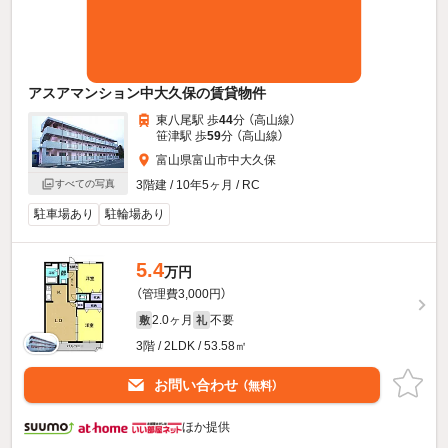
アスアマンション中大久保の賃貸物件
東八尾駅 歩
44
分 （高山線）
笹津駅 歩
59
分 （高山線）
富山県富山市中大久保
すべての写真
3階建 / 10年5ヶ月 / RC
駐車場あり
駐輪場あり
5.4
万円
（管理費3,000円）
2.0ヶ月
不要
敷
礼
3階 / 2LDK / 53.58㎡
お問い合わせ
（無料）
ほか提供