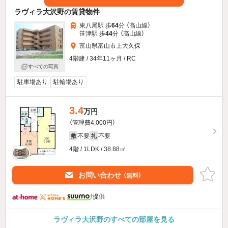
ラヴィラ大沢野の賃貸物件
東八尾駅 歩
64
分 （高山線）
笹津駅 歩
44
分 （高山線）
富山県富山市上大久保
4階建 / 34年11ヶ月 / RC
すべての写真
駐車場あり
駐輪場あり
3.4
万円
（管理費4,000円）
不要
不要
敷
礼
4階 / 1LDK / 38.88㎡
お問い合わせ
（無料）
提供
ラヴィラ大沢野のすべての部屋を見る