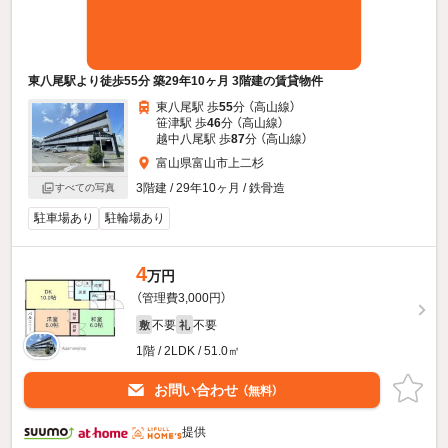
東八尾駅より徒歩55分 築29年10ヶ月 3階建の賃貸物件
東八尾駅 歩
55
分 （高山線）
笹津駅 歩
46
分 （高山線）
越中八尾駅 歩
87
分 （高山線）
富山県富山市上二杉
3階建 / 29年10ヶ月 / 鉄骨造
すべての写真
駐車場あり
駐輪場あり
4
万円
（管理費3,000円）
不要
不要
敷
礼
1階 / 2LDK / 51.0㎡
お問い合わせ
（無料）
提供