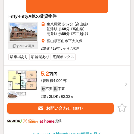
Fifty-FiftyA棟の賃貸物件
東八尾駅 歩
57
分 （高山線）
笹津駅 歩
68
分 （高山線）
開発駅 歩
89
分 （不二越線）
富山県富山市下大久保
すべての写真
2階建 / 19年5ヶ月 / 木造
駐車場あり
駐輪場あり
宅配ボックス
5.2
万円
（管理費4,000円）
不要
不要
敷
礼
2階 / 2LDK / 62.32㎡
お問い合わせ
（無料）
提供