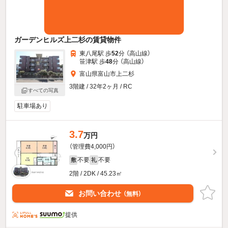
ガーデンヒルズ上二杉の賃貸物件
東八尾駅 歩
52
分 （高山線）
笹津駅 歩
48
分 （高山線）
富山県富山市上二杉
3階建 / 32年2ヶ月 / RC
すべての写真
駐車場あり
3.7
万円
（管理費4,000円）
不要
不要
敷
礼
2階 / 2DK / 45.23㎡
お問い合わせ
（無料）
提供