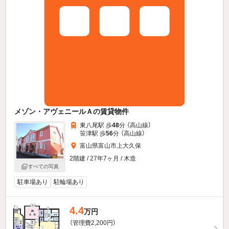
メゾン・アヴェニールＡの賃貸物件
東八尾駅 歩
48
分 （高山線）
笹津駅 歩
56
分 （高山線）
富山県富山市上大久保
2階建 / 27年7ヶ月 / 木造
すべての写真
駐車場あり
駐輪場あり
4.4
万円
（管理費2,200円）