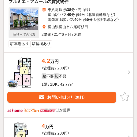
プルミエ・アムールの賃貸物件
東八尾駅 歩
38
分 （高山線）
富山駅 バス
40
分 歩
5
分 （北陸新幹線
など
）
電鉄富山駅 バス
40
分 歩
5
分 （地鉄本線
など
）
富山県富山市八尾町杉田
2階建 / 21年6ヶ月 / 木造
すべての写真
駐車場あり
駐輪場あり
4.2
万円
（管理費2,200円）
不要
不要
敷
礼
1階 / 2DK / 42.77㎡
お問い合わせ
（無料）
ほか提供
4
万円
（管理費2,200円）