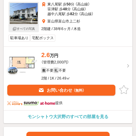
東八尾駅 歩
50
分 （高山線）
笹津駅 歩
48
分 （高山線）
越中八尾駅 歩
82
分 （高山線）
富山県富山市上二杉
2階建 / 38年6ヶ月 / 木造
すべての写真
駐車場あり
宅配ボックス
2.6
万円
（管理費2,000円）
不要
不要
敷
礼
2階 / 1K / 26.49㎡
お問い合わせ
（無料）
提供
モンシャトウ大沢野のすべての部屋を見る