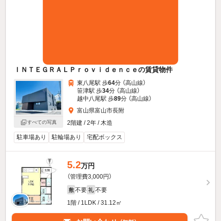
ＩＮＴＥＧＲＡＬＰｒｏｖｉｄｅｎｃｅの賃貸物件
東八尾駅 歩
64
分 （高山線）
笹津駅 歩
34
分 （高山線）
越中八尾駅 歩
89
分 （高山線）
富山県富山市長附
2階建 / 2年 / 木造
すべての写真
駐車場あり
駐輪場あり
宅配ボックス
5.2
万円
（管理費3,000円）
不要
不要
敷
礼
1階 / 1LDK / 31.12㎡