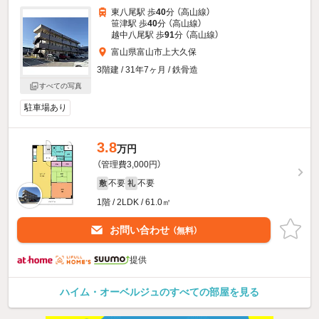
東八尾駅 歩
40
分 （高山線）
笹津駅 歩
40
分 （高山線）
越中八尾駅 歩
91
分 （高山線）
富山県富山市上大久保
3階建 / 31年7ヶ月 / 鉄骨造
すべての写真
駐車場あり
3.8
万円
（管理費3,000円）
不要
不要
敷
礼
1階 / 2LDK / 61.0㎡
お問い合わせ
（無料）
提供
ハイム・オーベルジュのすべての部屋を見る