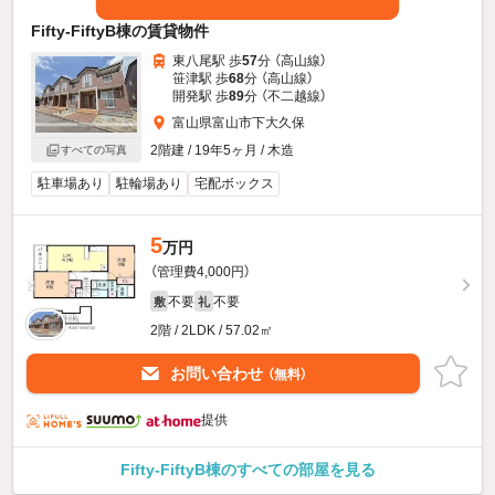
Fifty-FiftyB棟の賃貸物件
東八尾駅 歩
57
分 （高山線）
笹津駅 歩
68
分 （高山線）
開発駅 歩
89
分 （不二越線）
富山県富山市下大久保
2階建 / 19年5ヶ月 / 木造
すべての写真
駐車場あり
駐輪場あり
宅配ボックス
5
万円
（管理費4,000円）
不要
不要
敷
礼
2階 / 2LDK / 57.02㎡
お問い合わせ
（無料）
提供
Fifty-FiftyB棟のすべての部屋を見る