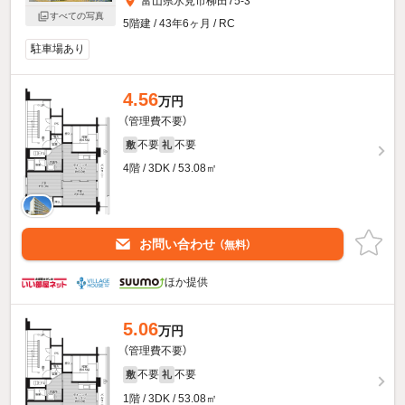
富山県氷見市柳田75-3
すべての写真
5階建 / 43年6ヶ月 / RC
駐車場あり
4.56
万円
（管理費不要）
不要
不要
敷
礼
4階 / 3DK / 53.08㎡
お問い合わせ
（無料）
ほか提供
5.06
万円
（管理費不要）
不要
不要
敷
礼
1階 / 3DK / 53.08㎡