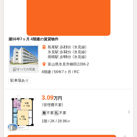
築56年7ヶ月 4階建の賃貸物件
島尾駅 歩
23
分 （氷見線）
氷見駅 歩
32
分 （氷見線）
雨晴駅 歩
55
分 （氷見線）
富山県氷見市柳田2286-2
すべての写真
4階建 / 56年7ヶ月 / RC
駐車場あり
3.09
万円
（管理費不要）
不要
不要
敷
礼
1階 / 2K / 28.98㎡