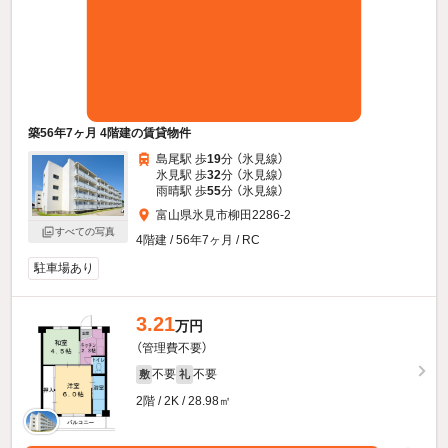
築56年7ヶ月 4階建の賃貸物件
島尾駅 歩
19
分 （氷見線）
氷見駅 歩
32
分 （氷見線）
雨晴駅 歩
55
分 （氷見線）
富山県氷見市柳田2286-2
すべての写真
4階建 / 56年7ヶ月 / RC
駐車場あり
3.21
万円
（管理費不要）
不要
不要
敷
礼
2階 / 2K / 28.98㎡