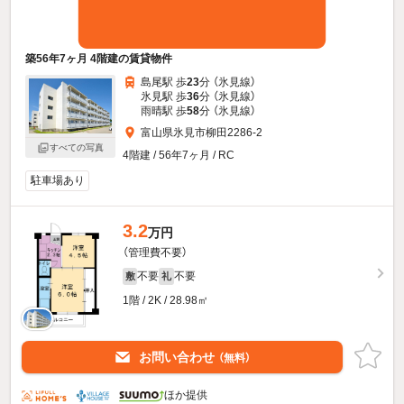
築56年7ヶ月 4階建の賃貸物件
島尾駅 歩
23
分 （氷見線）
氷見駅 歩
36
分 （氷見線）
雨晴駅 歩
58
分 （氷見線）
富山県氷見市柳田2286-2
すべての写真
4階建 / 56年7ヶ月 / RC
駐車場あり
3.2
万円
（管理費不要）
不要
不要
敷
礼
1階 / 2K / 28.98㎡
お問い合わせ
（無料）
ほか提供