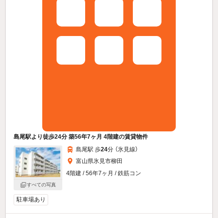
島尾駅より徒歩24分 築56年7ヶ月 4階建の賃貸物件
島尾駅 歩
24
分 （氷見線）
富山県氷見市柳田
4階建 / 56年7ヶ月 / 鉄筋コン
すべての写真
駐車場あり