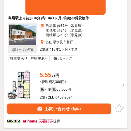
島尾駅より徒歩34分 築13年1ヶ月 2階建の賃貸物件
島尾駅 歩
32
分 （氷見線）
氷見駅 歩
34
分 （氷見線）
雨晴駅 歩
63
分 （氷見線）
富山県氷見市柳田
2階建 / 13年1ヶ月 / 木造
すべての写真
駐車場あり
駐輪場あり
宅配ボックス
5.55
万円
（管理費2,300円）
不要
65,500円
敷
礼
2階 / 2LDK / 57.25㎡
お問い合わせ
（無料）
提供