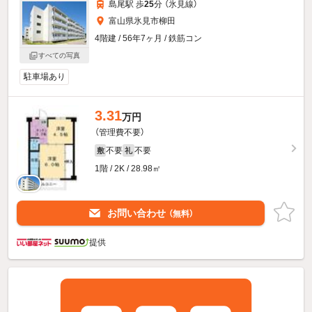
島尾駅 歩
25
分 （氷見線）
富山県氷見市柳田
4階建 / 56年7ヶ月 / 鉄筋コン
すべての写真
駐車場あり
3.31
万円
（管理費不要）
不要
不要
敷
礼
1階 / 2K / 28.98㎡
お問い合わせ
（無料）
提供