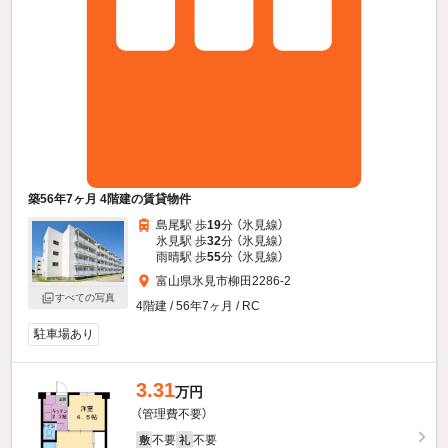
築56年7ヶ月 4階建の賃貸物件
島尾駅 歩
19
分 （氷見線）
氷見駅 歩
32
分 （氷見線）
雨晴駅 歩
55
分 （氷見線）
富山県氷見市柳田2286-2
すべての写真
4階建 / 56年7ヶ月 / RC
駐車場あり
3.31
万円
（管理費不要）
不要
不要
敷
礼