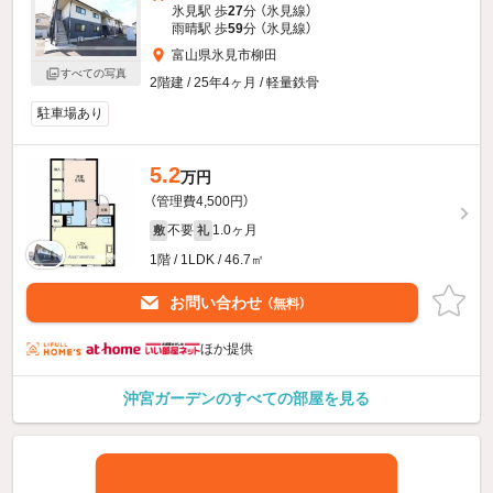
氷見駅 歩
27
分 （氷見線）
雨晴駅 歩
59
分 （氷見線）
富山県氷見市柳田
すべての写真
2階建 / 25年4ヶ月 / 軽量鉄骨
駐車場あり
5.2
万円
（管理費4,500円）
不要
1.0ヶ月
敷
礼
1階 / 1LDK / 46.7㎡
お問い合わせ
（無料）
ほか提供
沖宮ガーデンのすべての部屋を見る