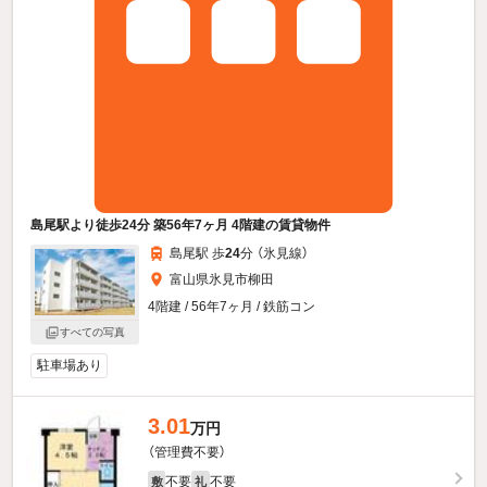
島尾駅より徒歩24分 築56年7ヶ月 4階建の賃貸物件
島尾駅 歩
24
分 （氷見線）
富山県氷見市柳田
4階建 / 56年7ヶ月 / 鉄筋コン
すべての写真
駐車場あり
3.01
万円
（管理費不要）
不要
不要
敷
礼