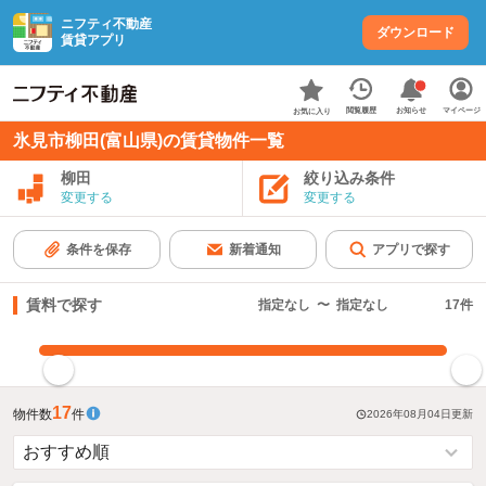
ニフティ不動産
ダウンロード
賃貸アプリ
お知らせ
閲覧履歴
マイページ
お気に入り
氷見市柳田(富山県)の賃貸物件一覧
柳田
絞り込み条件
変更する
変更する
条件を保存
新着通知
アプリで探す
賃料で探す
指定なし
〜
指定なし
17
件
指定した賃料で絞り込む
17
物件数
件
2026年08月04日
更新