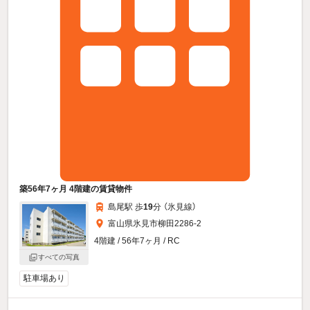
築56年7ヶ月 4階建の賃貸物件
島尾駅 歩
19
分 （氷見線）
富山県氷見市柳田2286-2
4階建 / 56年7ヶ月 / RC
すべての写真
駐車場あり