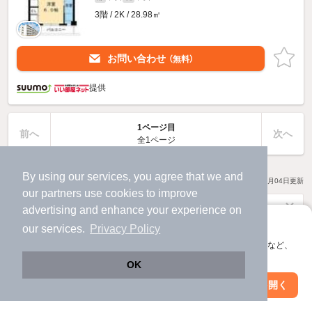
3階 / 2K / 28.98㎡
お問い合わせ
（無料）
提供
1ページ目
前へ
次へ
全1ページ
By using our services, you agree that we and
17
物件数
件
2026年08月04日
更新
our
partners
use cookies to improve
advertising and enhance your experience on
アプリに切り替えて、サクサクお部屋探し
our services.
Privacy Policy
会員登録なしですぐ使える。マップ検索やお気に入り保存など、
アプリ限定の便利な機能が使えます！
OK
アプリなら
Web版で続行
アプリを開く
市区町村を変更
絞り込み条件を変更
ページ移動なし
で