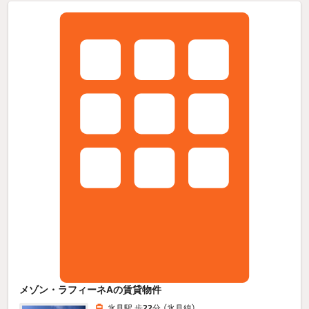
メゾン・ラフィーネAの賃貸物件
氷見駅 歩
22
分 （氷見線）