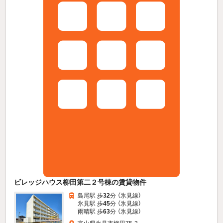
ビレッジハウス柳田第二２号棟の賃貸物件
島尾駅 歩
32
分 （氷見線）
氷見駅 歩
45
分 （氷見線）
雨晴駅 歩
63
分 （氷見線）