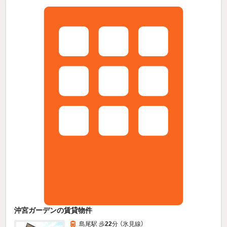
沖宮ガーデンの賃貸物件
島尾駅 歩
22
分 （氷見線）