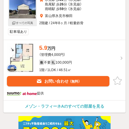
島尾駅 歩
26
分 （氷見線）
雨晴駅 歩
59
分 （氷見線）
富山県氷見市柳田
2階建 / 24年8ヶ月 / 軽量鉄骨
すべての写真
駐車場あり
5.9
万円
（管理費4,000円）
不要
100,000円
敷
礼
1階 / 1LDK / 46.51㎡
お問い合わせ
（無料）
提供
メゾン・ラフィーネAのすべての部屋を見る