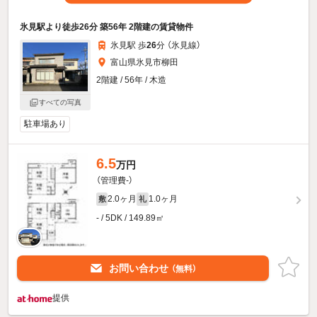
氷見駅より徒歩26分 築56年 2階建の賃貸物件
氷見駅 歩
26
分 （氷見線）
富山県氷見市柳田
2階建 / 56年 / 木造
すべての写真
駐車場あり
6.5
万円
（管理費-）
2.0ヶ月
1.0ヶ月
敷
礼
- / 5DK / 149.89㎡
お問い合わせ
（無料）
提供