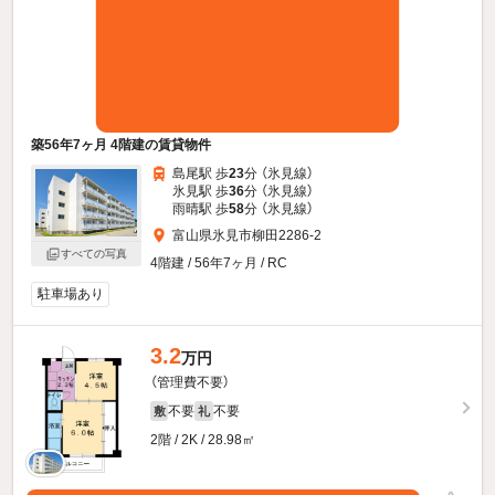
築56年7ヶ月 4階建の賃貸物件
島尾駅 歩
23
分 （氷見線）
氷見駅 歩
36
分 （氷見線）
雨晴駅 歩
58
分 （氷見線）
富山県氷見市柳田2286-2
すべての写真
4階建 / 56年7ヶ月 / RC
駐車場あり
3.2
万円
（管理費不要）
不要
不要
敷
礼
2階 / 2K / 28.98㎡