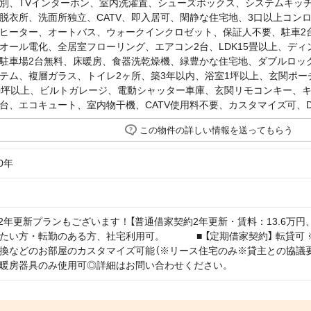
別、TVインターホン、室内洗濯置、シューズボックス、システムキッ
脱衣所、洗面所独立、CATV、即入居可、閑静な住宅地、3口以上コンロ
ヒーター、オートバス、ウォークインクロゼット、保証人不要、駐車2台
オール電化、全居室フローリング、エアコン2台、LDK15畳以上、デ
駐車場2台無料、床暖房、食器洗乾燥機、緑豊かな住宅地、ダブルロック
テム、複層ガラス、トイレ2ヶ所、築3年以内、浴室1坪以上、玄関ポ
0坪以上、ビルトガレージ、電動シャッター車庫、玄関リモコンキー、
台、エコキュート、室内物干機、CATV使用料不要、カスタマイズ可、D
この物件の詳しい情報を送ってもらう
0年
■2年更新プランもございます！【普通借家契約2年更新・賃料：13.6万円、
たい方・転勤のある方、社宅利用可。 ■ 【定期借家契約】 転貸可 ※
換などのお部屋のカスタマイズ可能（※リース住宅のみ※貸主との協議要）■
暖房器具のみ使用可◎詳細はお問い合わせください。