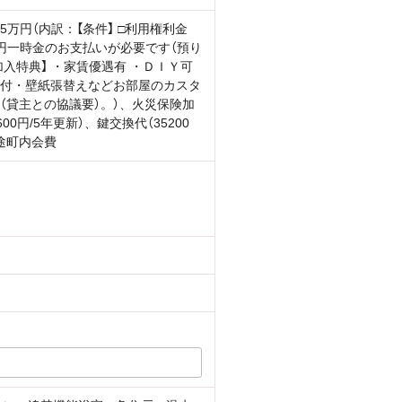
.5万円（内訳：【条件】 □利用権利金
5万円一時金のお支払いが必要です（預り
【加入特典】 ・家賃優遇有 ・ＤＩＹ可
付・壁紙張替えなどお部屋のカスタ
（貸主との協議要）。）、火災保険加
600円/5年更新）、鍵交換代（35200
途町内会費