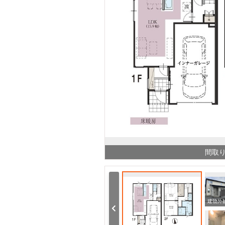
間取
幼稚園・保育園 黒部市立中央小学校（幼稚園・保育園）まで600m
病院 黒部市民病院(総合病院)（病院）まで1200m