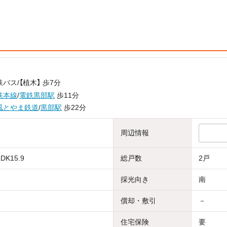
バス/【植木】 歩7分
鉄本線
/
電鉄黒部駅
歩11分
風とやま鉄道
/
黒部駅
歩22分
周辺情報
LDK15.9
総戸数
2戸
採光向き
南
償却・敷引
－
住宅保険
要