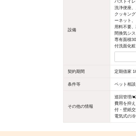
バストイレ
洗浄便座、
クッキング
ーネット、
用料不要、
設備
間換気シス
専有面積3
付洗面化粧
契約期間
定期借家 1
条件等
ペット相談
巡回管理/
費用を抑え
その他の情報
付・壁紙交
電気式の冷