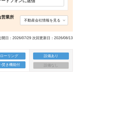
マートフォンに送信
スーパー V・drug黒部店（スーパー）まで750m
玄関 雨が降りしきる夜、両手に荷物があってもガレージから直接室内へ
駐車場 【ガレージ】冬の慌ただしい朝も雪下ろしせず出勤可。
スーパー 大阪屋ショップ黒部店（スーパー）まで600m
山営業所
不動産会社情報を見る
開日：2026/07/29 次回更新日：2026/08/13
フローリング
設備あり
い焚き機能付
設備なし