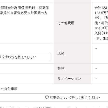
:保証会社利用必 契約時：初期保
合計123
家賃50％審査必要※外国籍の方
123.
金）。 
その他費用
能：棚取
マイズ可
入要（39
円）、別
－
現況
空室状況を教えてほしい
管理
－
リノベーション
－
ャッタ付車庫
駐車場について詳しく教えてほしい