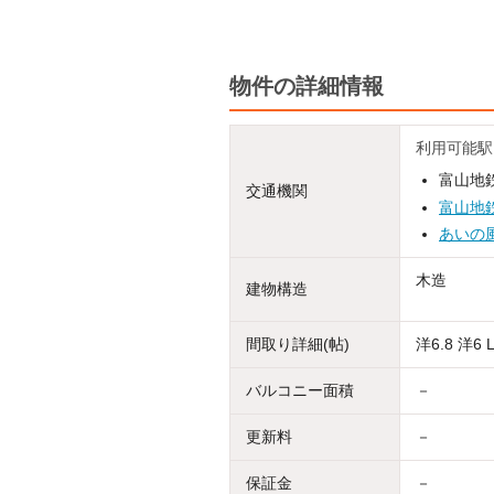
物件の詳細情報
利用可能駅
富山地鉄
交通機関
富山地
あいの
木造
建物構造
間取り詳細(帖)
洋6.8 洋6 
バルコニー面積
－
更新料
－
保証金
－