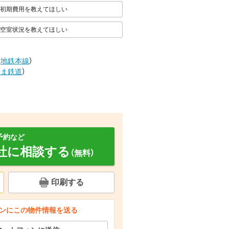
初期費用を教えてほしい
空室状況を教えてほしい
（
地鉄本線
）
やま鉄道
）
予約など
社に相談する
（無料）
印刷する
洗面設備 三面鏡付洗面台。物干し付で室内干しもラクラク。
セキュリティ 【セキュリティ】ガレージ扉が閉まっていれば留守か解りにくく防
その他設備 【その他設備】ペットも喜ぶ！足元からあたたか床暖房あり。
ンにこの物件情報を送る