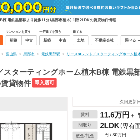
棟 電鉄黒部駅より徒歩11分（黒部市植木） 1階 2LDKの賃貸物件情報
マンションを買う
一戸建てを買う
建てる
新築
中古
新築
中古
土地
不動産会社
調べる
富山県
黒部市
電鉄黒部駅
リースorレント／スターティングホーム植木
／スターティングホーム植木B棟 電鉄黒部
Kの賃貸物件
即入居可
次回更新日：
11.6万円
賃料
＋
2LDK
間取り
（専有面
－円 / 30万円
敷金/礼金