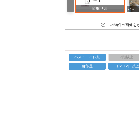
間取り図
その他 【１階廊下収納】可動棚付きでとっても便利！生活用品を収納。
この物件の画像を
バス・トイレ別
2階以上
角部屋
コンロ2口以