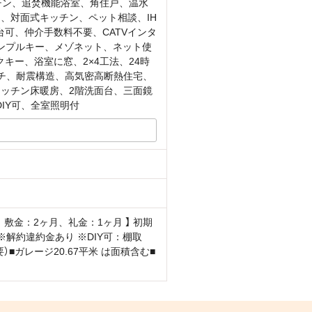
チン、追焚機能浴室、角住戸、温水
、対面式キッチン、ペット相談、IH
可、仲介手数料不要、CATVインタ
ィンプルキー、メゾネット、ネット使
キー、浴室に窓、2×4工法、24時
ーチ、耐震構造、高気密高断熱住宅、
キッチン床暖房、2階洗面台、三面鏡
IY可、全室照明付
敷金：2ヶ月、礼金：1ヶ月 】 初期
解約違約金あり ※DIY可：棚取
ガレージ20.67平米 は面積含む■