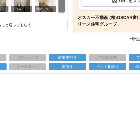
URLをス
その他部屋・スペース 洋室A6.8帖。高気密・高断熱で心地よい眠りをサポート。
バス・シャワールーム のびのび足を延ばせる1坪UB。衣類乾燥もできる浴室暖房機有。
トイレ トイレは２箇所あるので、それぞれの時間で落ち着いて利用可。
収納 クローゼット2.3帖 枕棚レール付で沢山の洋服も収納可。
オスカー不動産 (株)OSCAR富
リース住宅グループ
もっと送ってもらう
情報公
宅配ボックス
駐車場付き
浴室乾燥機
上
オートロック
南向き
ペット相談可
追