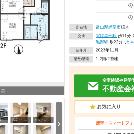
富山県
黒部市
植木
所在地
電鉄黒部駅
歩11分
交通
黒部駅
歩22分
（
と
2023年11月
築年月
1-2階/2階建
階数/階建
空室確認や見学
不動産会
り図
お気に入り
建物外観 電鉄黒部駅まで徒歩10分！閑静な住宅街にあるガレージ付賃貸
居室・リビング LDK15.9帖・やわらかなあたたかさの床暖房付。
キッチン お料理がのびのびできるワイドタイプキッチン。食洗機付
携帯・スマートフォ