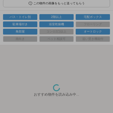
この物件の画像をもっと送ってもらう
バス・トイレ別
2階以上
宅配ボックス
駐車場付き
浴室乾燥機
フローリング
角部屋
コンロ2口以上
オートロック
南向き
ペット相談可
追い焚き機能付
おすすめ物件を読み込み中...