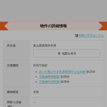
物件の詳細情報
情報の見方はこちら
所在地
富山県高岡市木津
地図を表示
交通機関
利用可能駅
あいの風とやま鉄道
/
高岡やぶなみ駅
歩13分
万葉線
/
高岡駅駅
歩28分
万葉線
/
片原町駅
歩29分
建物構造
木造
間取り詳細
－
（帖）