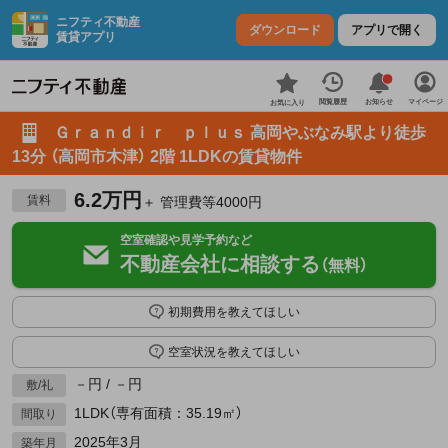
ニフティ不動産
ダウンロード
アプリで開く
賃貸アプリ
お知らせ
閲覧履歴
マイページ
お気に入り
Ｇｒａｎｄｉｒ ｐｌｕｓ 高岡やぶなみ駅より徒歩
13分 （高岡市木津） 2階 1LDKの賃貸物件
6.2万円
賃料
＋ 管理費等4000円
空室確認や見学予約など
不動産会社に相談する
（無料）
初期費用を教えてほしい
空室状況を教えてほしい
－円 / －円
敷/礼
1LDK（専有面積：35.19㎡）
間取り
2025年3月
築年月