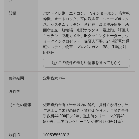
ン
設備
バストイレ別、エアコン、TVインターホン、浴室乾
燥機、オートロック、室内洗濯置、シューズボック
ス、システムキッチン、角住戸、温水洗浄便座、洗
面所独立、駐輪場、宅配ボックス、最上階、対面式
キッチン、防犯カメラ、IHクッキングヒーター、ウ
ォークインクロゼット、保証人不要、24時間緊急通
報システム、物置、プロパンガス、BS、IT重説 対
応物件
この物件の詳しい情報を送ってもらう
契約期間
定期借家 2年
条件等
－
その他の情報
短期違約金有：半年以内の解約・賃料２か月分、半
年以上１年未満の解約・賃料１か月分。再契約事務
手数料44 000円／2年。退去時クリーニング費49
500円。エアコンクリーニング費16 500円（1基）
物件ID
100505858813