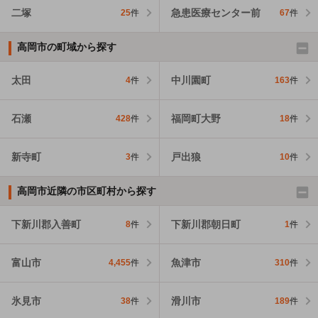
二塚
急患医療センター前
25
件
67
件
高岡市の町域から探す
太田
中川園町
4
件
163
件
石瀬
福岡町大野
428
件
18
件
新寺町
戸出狼
3
件
10
件
高岡市近隣の市区町村から探す
下新川郡入善町
下新川郡朝日町
8
件
1
件
富山市
魚津市
4,455
件
310
件
氷見市
滑川市
38
件
189
件