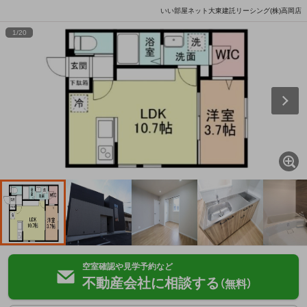
いい部屋ネット大東建託リーシング(株)高岡店
1
/
20
空室確認や見学予約など
不動産会社に相談する
（無料）