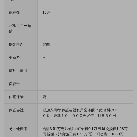
総戸数
12戸
バルコニー面
－
積
採光向き
北西
更新料
－
償却・敷引
－
保証金
－
住宅保険
要
保証会社
必加入備考:保証会社利用必 初回：総賃料の６
０％、更新１０，０００円／年、月５５０円
その他費用
合計3.51万円（内訳：町会費0.1万円 鍵交換費1.98万
円 除菌・消臭施工費1.43万円）、町会費 1000円