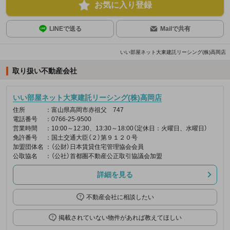
お気に入り登録
LINEで送る
Mailで共有
いい部屋ネット大東建託リーシング(株)高岡店
取り扱い不動産会社
いい部屋ネット大東建託リーシング(株)高岡店
住所
：富山県高岡市赤祖父 747
電話番号
：0766-25-9500
営業時間
：10:00～12:30、13:30～18:00（定休日：火曜日、水曜日）
免許番号
：国土交通大臣（２）第９１２０号
加盟団体名
：（公財）日本賃貸住宅管理協会会員
公取協名
：（公社）首都圏不動産公正取引協議会加盟
詳細を見る
不動産会社に相談したい
掲載されていない物件があれば教えてほしい