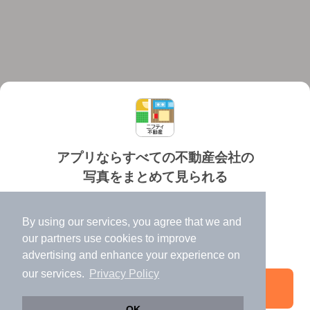
アプリならすべての不動産会社の
写真をまとめて見られる
対応機種
個人情報保護ポリシー
利用規約
運営会社
✔️
たくさんの写真でイメージふくらむ
ヘルプ・お問い合わせ
採用情報
By using our services, you agree that we and
✔️
高速表示で似た物件も見つけやすい
our
partners
use cookies to improve
✔️
便利な通知機能も充実
advertising and enhance your experience on
our services.
Privacy Policy
アプリを開く
©NIFTY Lifestyle Co., Ltd.
OK