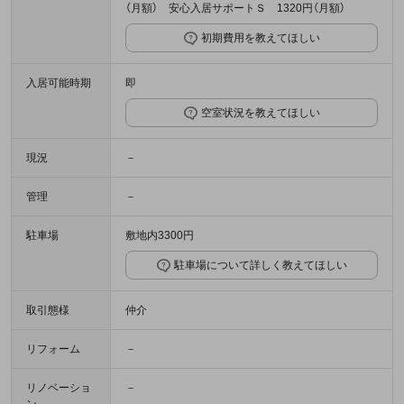
（月額） 安心入居サポートＳ 1320円（月額）
初期費用を教えてほしい
入居可能時期
即
空室状況を教えてほしい
現況
－
管理
－
駐車場
敷地内3300円
駐車場について詳しく教えてほしい
取引態様
仲介
リフォーム
－
リノベーショ
－