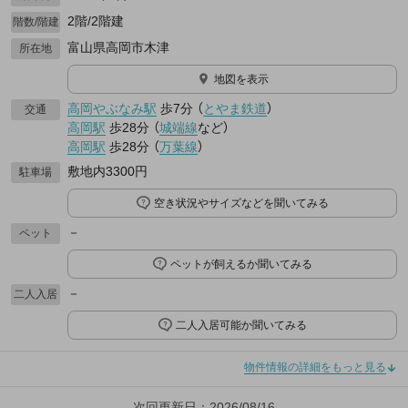
2階/2階建
階数/階建
富山県高岡市木津
所在地
地図を表示
高岡やぶなみ駅
歩7分
（
とやま鉄道
）
交通
高岡駅
歩28分
（
城端線
など
）
高岡駅
歩28分
（
万葉線
）
敷地内3300円
駐車場
空き状況やサイズなどを聞いてみる
－
ペット
ペットが飼えるか聞いてみる
－
二人入居
二人入居可能か聞いてみる
物件情報の詳細をもっと見る
次回更新日：2026/08/16