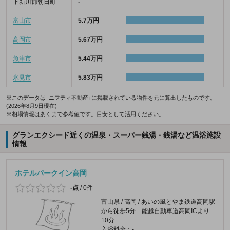
下新川郡朝日町
-
富山市
5.7万円
高岡市
5.67万円
魚津市
5.44万円
氷見市
5.83万円
※このデータは「ニフティ不動産」に掲載されている物件を元に算出したものです。
(2026年8月9日現在)
※相場情報はあくまで参考値です。目安として活用ください。
グランエクシード近くの温泉・スーパー銭湯・銭湯など温浴施設
情報
ホテルパークイン高岡
-点
/
0件
富山県 / 高岡 / あいの風とやま鉄道高岡駅
から徒歩5分 能越自動車道高岡ICより
10分
入浴料金：-