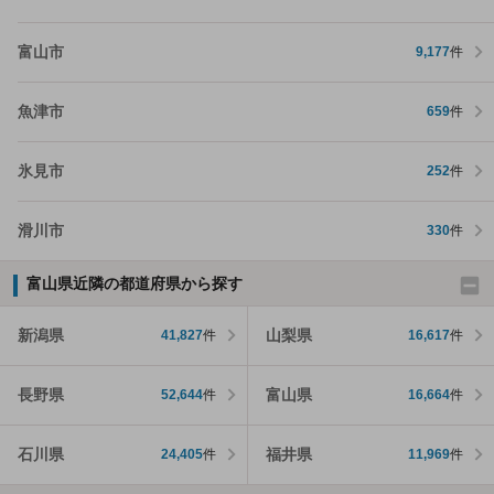
富山市
9,177
件
魚津市
659
件
氷見市
252
件
滑川市
330
件
富山県近隣の都道府県から探す
新潟県
山梨県
41,827
件
16,617
件
長野県
富山県
52,644
件
16,664
件
石川県
福井県
24,405
件
11,969
件