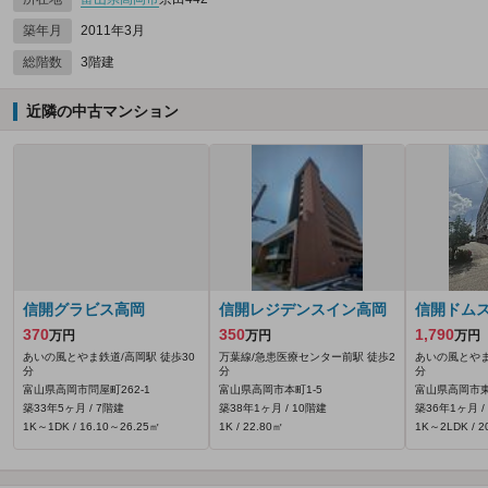
築年月
2011年3月
総階数
3階建
近隣の中古マンション
信開グラビス高岡
信開レジデンスイン高岡
信開ドム
370
350
1,790
万円
万円
万円
あいの風とやま鉄道/高岡駅 徒歩30
万葉線/急患医療センター前駅 徒歩2
あいの風とやま
分
分
分
富山県高岡市問屋町262‐1
富山県高岡市本町1-5
富山県高岡市東上
築33年5ヶ月 / 7階建
築38年1ヶ月 / 10階建
築36年1ヶ月 /
1K～1DK / 16.10～26.25㎡
1K / 22.80㎡
1K～2LDK / 2