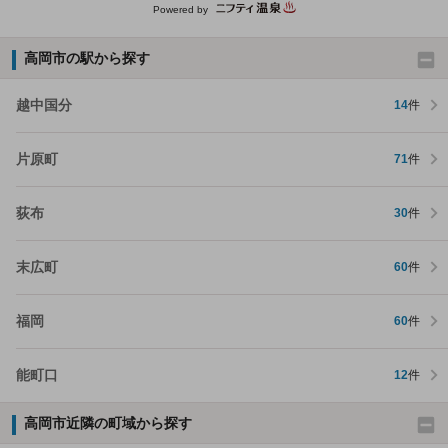
Powered by
高岡市の駅から探す
越中国分
14
件
片原町
71
件
荻布
30
件
末広町
60
件
福岡
60
件
能町口
12
件
高岡市近隣の町域から探す