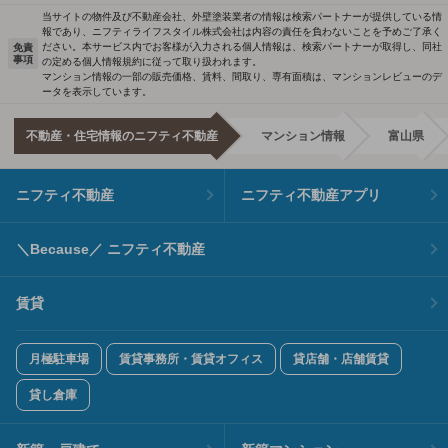
当サイトの物件及び不動産会社、外壁塗装業者の情報は検索パートナーが提供している情
報であり、ニフティライフスタイル株式会社は内容の責任を負わないことを予めご了承く
ださい。本サービス内でお客様が入力される個人情報は、検索パートナーが取得し、同社
免責
事項
の定める個人情報規約に従って取り扱われます。
マンション情報の一部の販売価格、賃料、間取り、専有面積は、マンションレビューのデ
ータを表示しています。
不動産・住宅情報のニフティ不動産
マンション情報
富山県
ニフティ不動産
ニフティ不動産アプリ
＼Because／ ニフティ不動産
賃貸
月極駐車場
賃貸事務所・賃貸オフィス
貸店舗・店舗賃貸
貸し倉庫