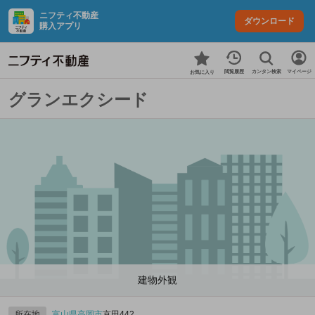
ニフティ不動産
ダウンロード
購入アプリ
カンタン検索
閲覧履歴
マイページ
お気に入り
グランエクシード
建物外観
所在地
富山県
高岡市
京田442