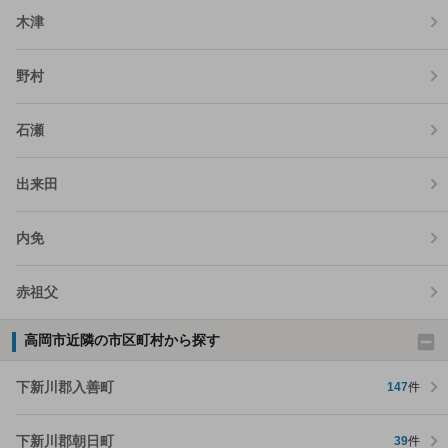
木津
野村
石瀬
出来田
内免
赤祖父
高岡市近隣の市区町村から探す
下新川郡入善町
147
件
下新川郡朝日町
39
件