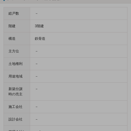
総戸数
－
階建
3階建
構造
鉄骨造
主方位
－
土地権利
－
用途地域
－
新築分譲
－
時の売主
施工会社
－
設計会社
－