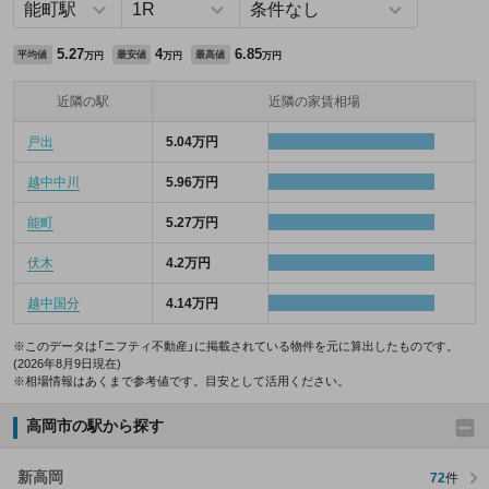
5.27
4
6.85
平均値
最安値
最高値
万円
万円
万円
近隣の駅
近隣の家賃相場
戸出
5.04万円
越中中川
5.96万円
能町
5.27万円
伏木
4.2万円
越中国分
4.14万円
※このデータは「ニフティ不動産」に掲載されている物件を元に算出したものです。
(2026年8月9日現在)
※相場情報はあくまで参考値です。目安として活用ください。
高岡市の駅から探す
新高岡
72
件