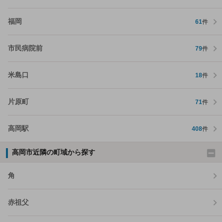
福岡
61
件
市民病院前
79
件
米島口
18
件
片原町
71
件
高岡駅
408
件
高岡市近隣の町域から探す
角
赤祖父