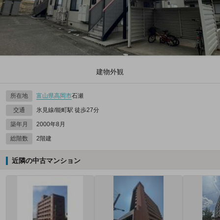
建物外観
所在地
富山県
高岡市
石瀬
交通
氷見線/能町駅 徒歩27分
築年月
2000年8月
総階数
2階建
近隣の中古マンション