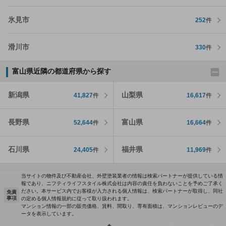
氷見市
252
件
滑川市
330
件
富山県近隣の都道府県から探す
新潟県
山梨県
41,827
件
16,617
件
長野県
富山県
52,644
件
16,664
件
石川県
福井県
24,405
件
11,969
件
当サイトの物件及び不動産会社、外壁塗装業者の情報は検索パートナーが提供している情
報であり、ニフティライフスタイル株式会社は内容の責任を負わないことを予めご了承く
ださい。本サービス内でお客様が入力される個人情報は、検索パートナーが取得し、同社
免責
事項
の定める個人情報規約に従って取り扱われます。
マンション情報の一部の販売価格、賃料、間取り、専有面積は、マンションレビューのデ
ータを表示しています。