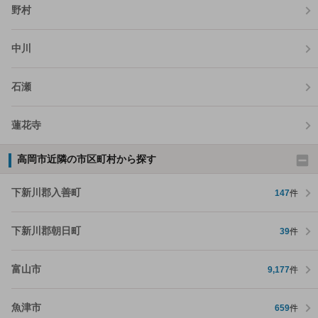
野村
中川
石瀬
蓮花寺
高岡市近隣の市区町村から探す
下新川郡入善町
147
件
下新川郡朝日町
39
件
富山市
9,177
件
魚津市
659
件