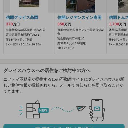
信開グラビス高岡
信開レジデンスイン高岡
信開ドム
370
350
1,790
万円
万円
万円
北陸新幹線/新高岡駅 徒歩29分
万葉線/急患医療センター前駅 徒歩2
氷見線/高岡駅 
分
富山県高岡市問屋町262‐1
富山県高岡市東上
富山県高岡市本町1-5
築33年5ヶ月 / 7階建
築36年1ヶ月 /
築38年1ヶ月 / 10階建
1K～1DK / 16.10～26.25㎡
1K～2LDK / 2
1K / 22.80㎡
グレイスハウスへの居住をご検討中の方へ
ニフティ不動産が提携する15の不動産サイトにグレイスハウスの新
しい物件情報が掲載されたら、メールでお知らせを受け取ることが
できます。