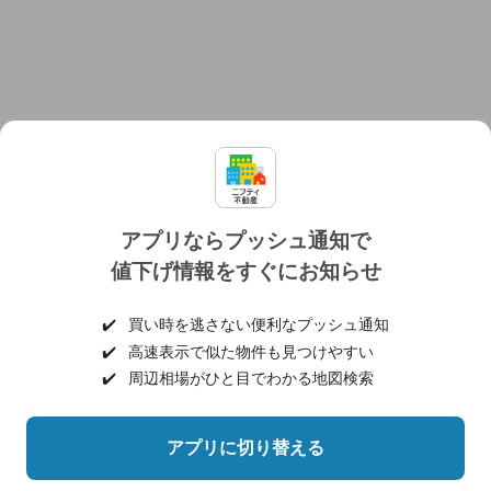
アプリならプッシュ通知で
値下げ情報をすぐにお知らせ
対応機種
個人情報保護ポリシー
利用規約
運営会社
✔️
買い時を逃さない便利なプッシュ通知
ヘルプ・お問い合わせ
採用情報
✔️
高速表示で似た物件も見つけやすい
✔️
周辺相場がひと目でわかる地図検索
アプリに切り替える
©NIFTY Lifestyle Co., Ltd.