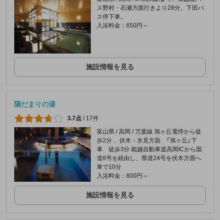
ス野村・石瀬方面行きより28分。下田バ
ス停下車。
入浴料金：650円～
施設情報を見る
陽だまりの湯
3.7点
/
17件
富山県 / 高岡 / 万葉線 旭ヶ丘電停から徒
歩2分 、伏木・氷見方面 「旭ヶ丘」下
車 徒歩3分 能越自動車道高岡ICから国
道8号を経由し、県道24号を伏木方面へ
車で10分
入浴料金：800円～
施設情報を見る