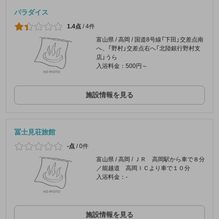
パラダイス
1.4点
/
4件
富山県 / 高岡 / 国道8号線「下田」交差点南
へ、「野村」交差点右へ「北陸銀行野村支
店」うら
入浴料金：500円～
施設情報を見る
冨士見荘旅館
-点
/
0件
富山県 / 高岡 / ＪＲ 高岡駅から車で８分
／能越道 高岡ＩＣより車で１０分
入浴料金：-
施設情報を見る