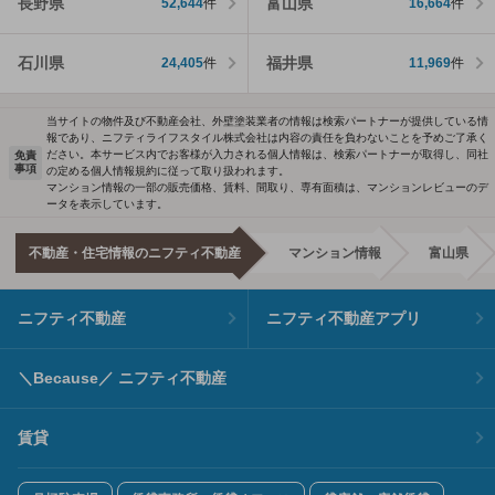
長野県
富山県
52,644
件
16,664
件
石川県
福井県
24,405
件
11,969
件
当サイトの物件及び不動産会社、外壁塗装業者の情報は検索パートナーが提供している情
報であり、ニフティライフスタイル株式会社は内容の責任を負わないことを予めご了承く
ださい。本サービス内でお客様が入力される個人情報は、検索パートナーが取得し、同社
免責
事項
の定める個人情報規約に従って取り扱われます。
マンション情報の一部の販売価格、賃料、間取り、専有面積は、マンションレビューのデ
ータを表示しています。
不動産・住宅情報のニフティ不動産
マンション情報
富山県
ニフティ不動産
ニフティ不動産アプリ
＼Because／ ニフティ不動産
賃貸