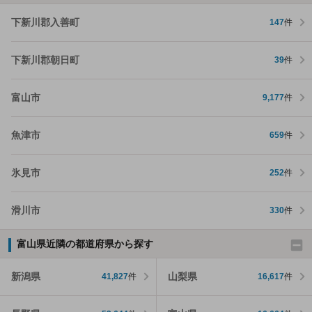
下新川郡入善町
147
件
下新川郡朝日町
39
件
富山市
9,177
件
魚津市
659
件
氷見市
252
件
滑川市
330
件
富山県近隣の都道府県から探す
新潟県
山梨県
41,827
件
16,617
件