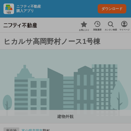
ニフティ不動産
ダウンロード
購入アプリ
カンタン検索
閲覧履歴
マイページ
お気に入り
ヒカルサ高岡野村ノース1号棟
建物外観
所在地
富山県
高岡市
野村