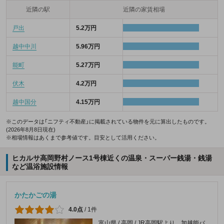
近隣の駅
近隣の家賃相場
戸出
5.2万円
越中中川
5.96万円
能町
5.27万円
伏木
4.2万円
越中国分
4.15万円
※このデータは「ニフティ不動産」に掲載されている物件を元に算出したものです。
(2026年8月8日現在)
※相場情報はあくまで参考値です。目安として活用ください。
ヒカルサ高岡野村ノース1号棟近くの温泉・スーパー銭湯・銭湯
など温浴施設情報
かたかごの湯
4.0点
/
1件
富山県 / 高岡 / JR高岡駅より、加越能バ