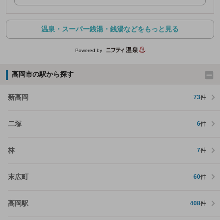
温泉・スーパー銭湯・銭湯などをもっと見る
Powered by
高岡市の駅から探す
新高岡
73
件
二塚
6
件
林
7
件
末広町
60
件
高岡駅
408
件