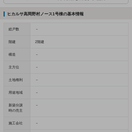
ヒカルサ高岡野村ノース1号棟の基本情報
総戸数
－
階建
2階建
構造
－
主方位
－
土地権利
－
用途地域
－
新築分譲
－
時の売主
施工会社
－