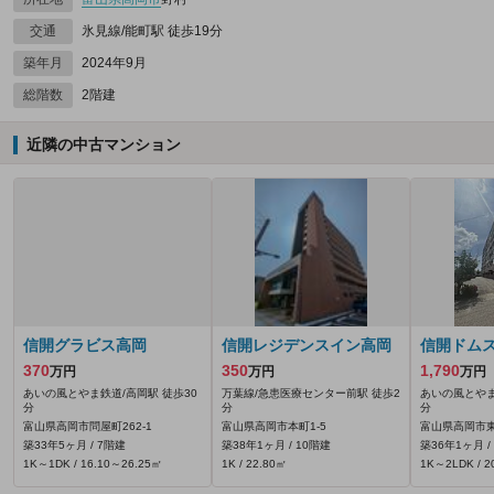
交通
氷見線/能町駅 徒歩19分
築年月
2024年9月
総階数
2階建
近隣の中古マンション
信開グラビス高岡
信開レジデンスイン高岡
信開ドム
370
350
1,790
万円
万円
万円
あいの風とやま鉄道/高岡駅 徒歩30
万葉線/急患医療センター前駅 徒歩2
あいの風とやま
分
分
分
富山県高岡市問屋町262‐1
富山県高岡市本町1-5
富山県高岡市東上
築33年5ヶ月 / 7階建
築38年1ヶ月 / 10階建
築36年1ヶ月 /
1K～1DK / 16.10～26.25㎡
1K / 22.80㎡
1K～2LDK / 2