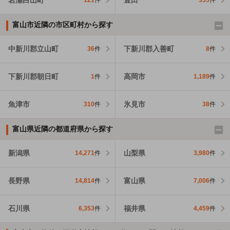
121
件
355
件
富山市近隣の市区町村から探す
中新川郡立山町
下新川郡入善町
36
件
8
件
下新川郡朝日町
高岡市
1
件
1,189
件
魚津市
氷見市
310
件
38
件
富山県近隣の都道府県から探す
新潟県
山梨県
14,271
件
3,980
件
長野県
富山県
14,814
件
7,006
件
石川県
福井県
6,353
件
4,459
件