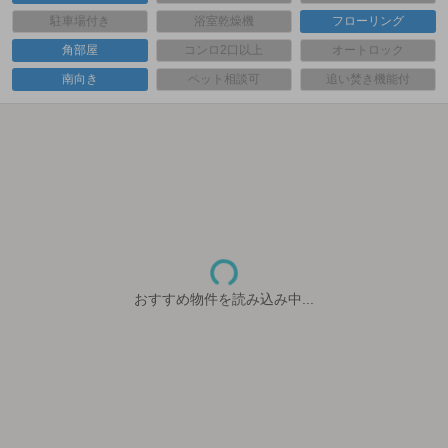
駐車場付き
浴室乾燥機
フローリング
角部屋
コンロ2口以上
オートロック
南向き
ペット相談可
追い焚き機能付
おすすめ物件を読み込み中...