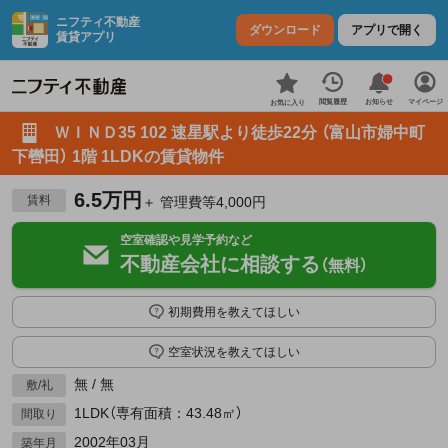
ニフティ不動産
ダウンロード
アプリで開く
賃貸アプリ
お知らせ
閲覧履歴
マイページ
お気に入り
ＷＩＮＤ35 102 速星駅より徒歩22分 （富山市婦中町
下轡田） 1階 1LDKの賃貸物件
6.5万円
賃料
＋ 管理費等4,000円
空室確認や見学予約など
不動産会社に相談する
（無料）
初期費用を教えてほしい
空室状況を教えてほしい
無 / 無
敷/礼
1LDK（専有面積：43.48㎡）
間取り
2002年03月
築年月