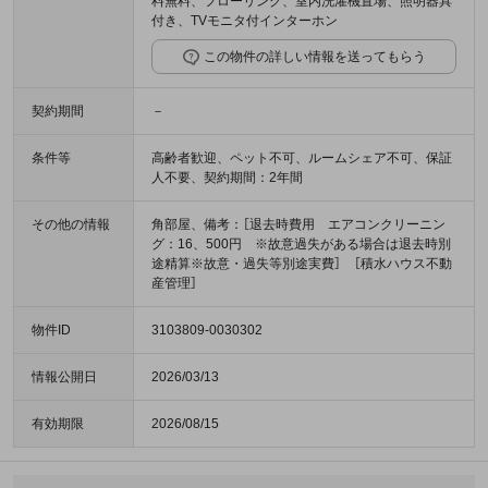
料無料、フローリング、室内洗濯機置場、照明器具
付き、TVモニタ付インターホン
この物件の詳しい情報を送ってもらう
契約期間
－
条件等
高齢者歓迎、ペット不可、ルームシェア不可、保証
人不要、契約期間：2年間
その他の情報
角部屋、備考：［退去時費用 エアコンクリーニン
グ：16、500円 ※故意過失がある場合は退去時別
途精算※故意・過失等別途実費］ ［積水ハウス不動
産管理］
物件ID
3103809-0030302
情報公開日
2026/03/13
有効期限
2026/08/15