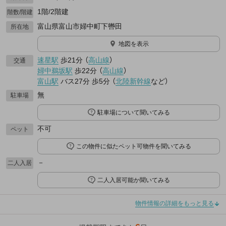
1階/2階建
階数/階建
富山県富山市婦中町下轡田
所在地
地図を表示
速星駅
歩21分
（
高山線
）
交通
婦中鵜坂駅
歩22分
（
高山線
）
富山駅
バス27分
歩5分
（
北陸新幹線
など
）
無
駐車場
駐車場について聞いてみる
不可
ペット
この物件に似たペット可物件を聞いてみる
－
二人入居
二人入居可能か聞いてみる
物件情報の詳細をもっと見る