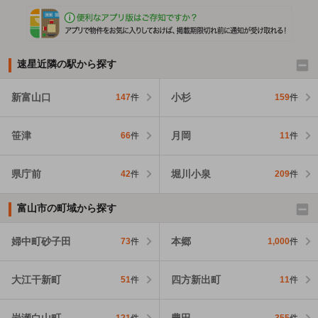
速星近隣の駅から探す
新富山口
小杉
147
件
159
件
笹津
月岡
66
件
11
件
県庁前
堀川小泉
42
件
209
件
富山市の町域から探す
婦中町砂子田
本郷
73
件
1,000
件
大江干新町
四方新出町
51
件
11
件
岩瀬白山町
豊田