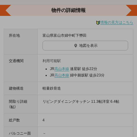
物件の詳細情報
情報の見方はこちら
所在地
富山県富山市婦中町下轡田
地図を表示
交通機関
利用可能駅
JR
高山本線
速星駅 徒歩22分
JR
高山本線
婦中鵜坂駅 徒歩23分
建物構造
軽量鉄骨造
間取り詳細
リビングダイニングキッチン 11.3帖洋室 6.4帖
（帖）
総戸数
4
バルコニー面
－