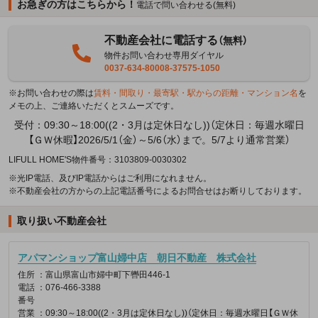
お急ぎの方はこちらから！
電話で問い合わせる(無料)
不動産会社に電話する
（無料）
物件お問い合わせ専用ダイヤル
0037-634-80008-37575-1050
※お問い合わせの際は
賃料・間取り・最寄駅・駅からの距離・マンション名
を
メモの上、ご連絡いただくとスムーズです。
受付：09:30～18:00((2・3月は定休日なし))（定休日：毎週水曜日
【ＧＷ休暇】2026/5/1（金）～5/6（水）まで。5/7より通常営業）
LIFULL HOME'S物件番号：3103809-0030302
※光IP電話、及びIP電話からはご利用になれません。
※不動産会社の方からの上記電話番号によるお問合せはお断りしております。
取り扱い不動産会社
アパマンショップ富山婦中店 朝日不動産 株式会社
住所
：富山県富山市婦中町下轡田446-1
電話
：076-466-3388
番号
営業
：09:30～18:00((2・3月は定休日なし))（定休日：毎週水曜日【ＧＷ休