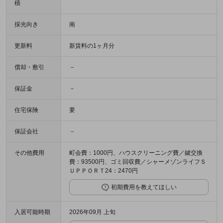
積
採光向き
南
更新料
新賃料の1ヶ月分
償却・敷引
－
保証金
－
住宅保険
要
保証会社
－
その他費用
町会費：1000円、ハウスクリーニング費／鍵交換
費：93500円、ゴミ回収費／シャーメゾンライフＳ
ＵＰＰＯＲＴ24：2470円
初期費用を教えてほしい
入居可能時期
2026年09月 上旬