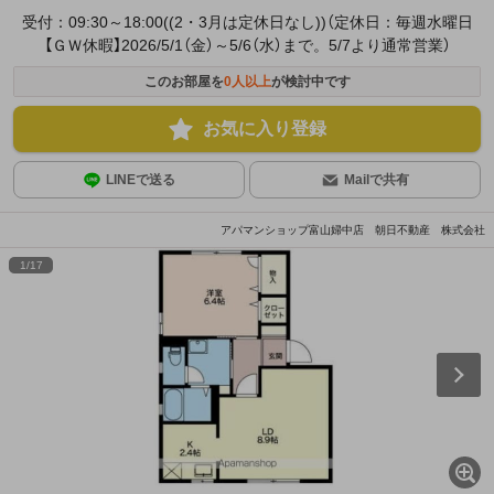
受付：09:30～18:00((2・3月は定休日なし))（定休日：毎週水曜日
【ＧＷ休暇】2026/5/1（金）～5/6（水）まで。5/7より通常営業）
このお部屋を
0
人以上
が検討中です
お気に入り登録
LINEで送る
Mailで共有
アパマンショップ富山婦中店 朝日不動産 株式会社
1
/
17