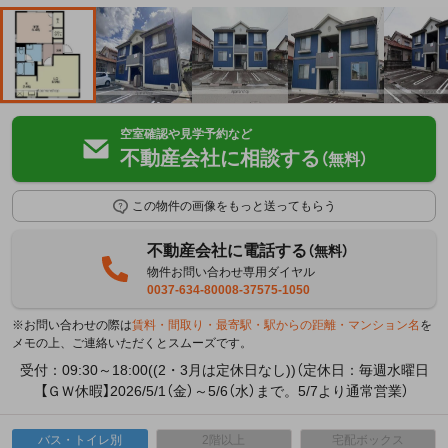
空室確認や見学予約など
不動産会社に相談する
（無料）
この物件の画像をもっと送ってもらう
不動産会社に電話する
（無料）
物件お問い合わせ専用ダイヤル
0037-634-80008-37575-1050
※お問い合わせの際は
賃料・間取り・最寄駅・駅からの距離・マンション名
を
メモの上、ご連絡いただくとスムーズです。
受付：09:30～18:00((2・3月は定休日なし))（定休日：毎週水曜日
【ＧＷ休暇】2026/5/1（金）～5/6（水）まで。5/7より通常営業）
バス・トイレ別
2階以上
宅配ボックス