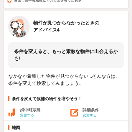
富山市婦中町蔵島近くの市区をもっと表示
高岡市
魚津市
氷見市
1,207
306
40
件
件
件
物件が見つからなかったときの
アドバイス4
条件を変えると、もっと素敵な物件に出会えるか
も!
なかなか希望した物件が見つからない...そんな方は、
条件を変えて検索してみましょう。
条件を変えて候補の物件を増やそう！
婦中町蔵島
詳細条件
変更する
変更する
地図