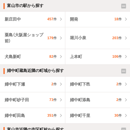
富山市の駅から探す
新庄田中
開発
457
件
18
件
粟島（大阪屋ショップ
堀川小泉
179
件
203
件
前）
犬島新町
上本町
82
件
106
件
婦中町蔵島近隣の町域から探す
婦中町下瀬
婦中町下邑
2
件
2
件
婦中町砂子田
婦中町添島
73
件
2
件
婦中町田島
婦中町千里
351
件
30
件
富山市近隣の市区町村から探す