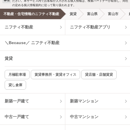
事項
ださい。本サービス内でお客様が入力される個人情報は、検索パートナーが取得し、同社
の定める個人情報規約に従って取り扱われます。
エアコンあり
都市ガス
不動産・住宅情報のニフティ不動産
賃貸
富山県
富山市
ニフティ不動産
ニフティ不動産アプリ
温水洗浄便座
オートロック
コンロ2口以上
追焚き機能
＼Because／ ニフティ不動産
TV付インターホン
角部屋
賃貸
新着のみ
インターネット無料
月極駐車場
賃貸事務所・賃貸オフィス
貸店舗・店舗賃貸
貸し倉庫
該当件数:
物件一覧に反映
0
件
新築一戸建て
新築マンション
中古一戸建て
中古マンション