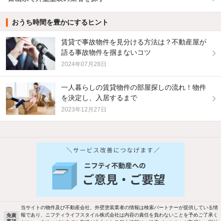
おうち時間を豊かにするヒント
賃貸で事故物件を見分ける方法は？不動産屋が
語る事故物件を掴まないコツ
2024年07月28日
一人暮らしの賃貸物件の部屋探しの流れ！物件
を決定し、入居するまで
2023年12月27日
他の人はこんな条件で絞り込んでいます！
人気のこだわり条件
バス・トイレ別
2階以上
駐車場あり
ペット相談
当サイトの物件及び不動産会社、外壁塗装業者の情報は検索パートナーが提供している情
報であり、ニフティライフスタイル株式会社は内容の責任を負わないことを予めご了承く
免責
洗濯機置場あり
独立洗面台