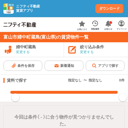
ニフティ不動産
ダウンロード
賃貸アプリ
お知らせ
閲覧履歴
マイページ
お気に入り
富山市婦中町蔵島(富山県)の賃貸物件一覧
婦中町蔵島
絞り込み条件
変更する
変更する
条件を保存
新着通知
アプリで探す
賃料で探す
指定なし
〜
指定なし
0
件
指定した賃料で絞り込む
今回は条件（
-
）に合う物件が見つかりませんでし
た。