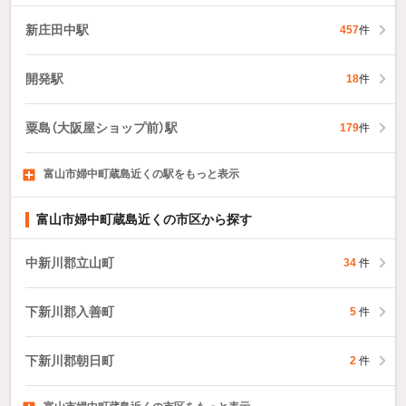
新庄田中駅
457
件
開発駅
18
件
粟島（大阪屋ショップ前）駅
179
件
富山市婦中町蔵島近くの駅をもっと表示
堀川小泉駅
犬島新町駅
上本町駅
106
203
82
件
件
件
富山市婦中町蔵島近くの市区から探す
中新川郡立山町
34
件
下新川郡入善町
5
件
下新川郡朝日町
2
件