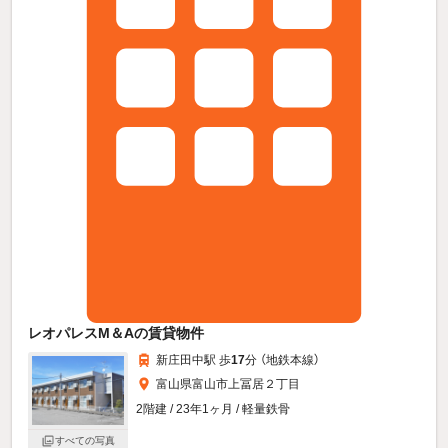
レオパレスM＆Aの賃貸物件
新庄田中駅 歩
17
分 （地鉄本線）
富山県富山市上冨居２丁目
2階建 / 23年1ヶ月 / 軽量鉄骨
すべての写真