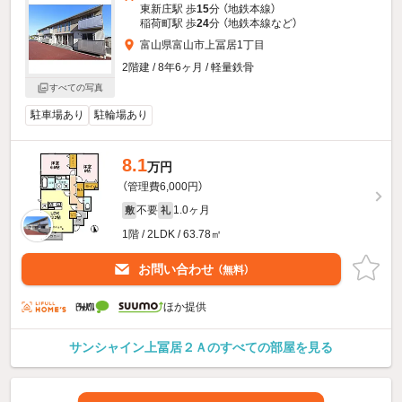
東新庄駅 歩
15
分 （地鉄本線）
稲荷町駅 歩
24
分 （地鉄本線
など
）
富山県富山市上冨居1丁目
2階建 / 8年6ヶ月 / 軽量鉄骨
すべての写真
駐車場あり
駐輪場あり
8.1
万円
（管理費6,000円）
不要
1.0ヶ月
敷
礼
1階 / 2LDK / 63.78㎡
お問い合わせ
（無料）
ほか提供
サンシャイン上冨居２Ａのすべての部屋を見る