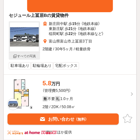
セジュール上冨居Bの賃貸物件
新庄田中駅 歩
15
分 （地鉄本線）
東新庄駅 歩
21
分 （地鉄本線）
稲荷町駅 歩
22
分 （地鉄本線
など
）
富山県富山市上冨居3丁目
2階建 / 30年5ヶ月 / 軽量鉄骨
すべての写真
駐車場あり
駐輪場あり
宅配ボックス
5.8
万円
（管理費5,500円）
不要
1.0ヶ月
敷
礼
2階 / 2DK / 50.08㎡
お問い合わせ
（無料）
ほか提供