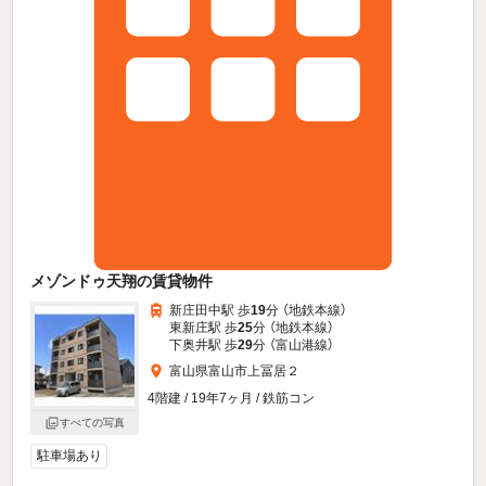
メゾンドゥ天翔の賃貸物件
新庄田中駅 歩
19
分 （地鉄本線）
東新庄駅 歩
25
分 （地鉄本線）
下奥井駅 歩
29
分 （富山港線）
富山県富山市上冨居２
4階建 / 19年7ヶ月 / 鉄筋コン
すべての写真
駐車場あり