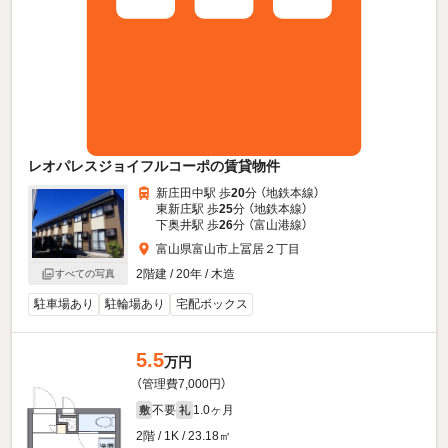
レオパレスジョイフルコーポの賃貸物件
新庄田中駅 歩
20
分 （地鉄本線）
東新庄駅 歩
25
分 （地鉄本線）
下奥井駅 歩
26
分 （富山港線）
富山県富山市上冨居２丁目
2階建 / 20年 / 木造
すべての写真
駐車場あり
駐輪場あり
宅配ボックス
5.5
万円
（管理費7,000円）
不要
1.0ヶ月
敷
礼
2階 / 1K / 23.18㎡