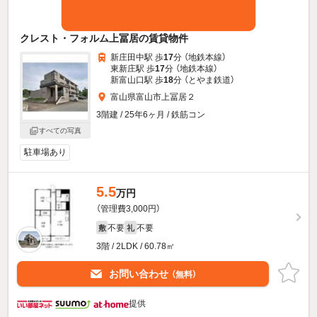
クレスト・フォルム上冨居の賃貸物件
新庄田中駅 歩
17
分 （地鉄本線）
東新庄駅 歩
17
分 （地鉄本線）
新富山口駅 歩
18
分 （とやま鉄道）
富山県富山市上冨居２
3階建 / 25年6ヶ月 / 鉄筋コン
すべての写真
駐車場あり
5.5
万円
（管理費3,000円）
不要
不要
敷
礼
3階 / 2LDK / 60.78㎡
お問い合わせ
（無料）
提供