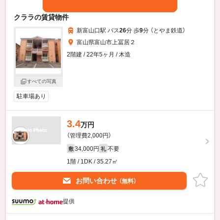
クララの賃貸物件
新富山口駅 バス
26
分 歩
9
分 （とやま鉄道）
富山県富山市上冨居２
2階建 / 22年5ヶ月 / 木造
すべての写真
駐車場あり
3.4
万円
（管理費2,000円）
34,000円
不要
敷
礼
1階 / 1DK / 35.27㎡
お問い合わせ
（無料）
提供