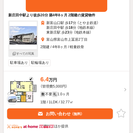
新庄田中駅より徒歩20分 築4年8ヶ月 2階建の賃貸物件
新富山口駅 歩
17
分 （とやま鉄道）
新庄田中駅 歩
18
分 （地鉄本線）
東新庄駅 歩
23
分 （地鉄本線）
富山県富山市上冨居2丁目
2階建 / 4年8ヶ月 / 軽量鉄骨
すべての写真
駐車場あり
駐輪場あり
6.4
万円
（管理費5,000円）
不要
1.0ヶ月
敷
礼
1階 / 1LDK / 32.77㎡
お問い合わせ
（無料）
ほか提供