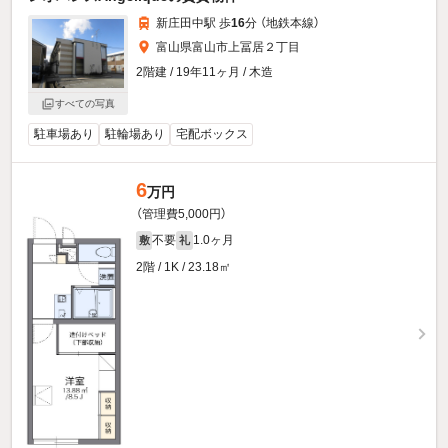
新庄田中駅 歩
16
分 （地鉄本線）
富山県富山市上冨居２丁目
2階建 / 19年11ヶ月 / 木造
すべての写真
駐車場あり
駐輪場あり
宅配ボックス
6
万円
（管理費5,000円）
不要
1.0ヶ月
敷
礼
2階 / 1K / 23.18㎡