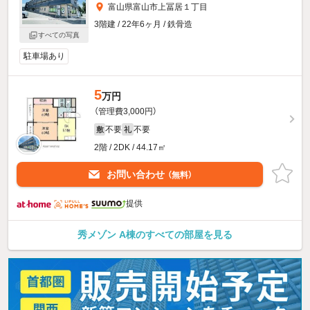
富山県富山市上冨居１丁目
3階建 / 22年6ヶ月 / 鉄骨造
すべての写真
駐車場あり
5
万円
（管理費3,000円）
不要
不要
敷
礼
2階 / 2DK / 44.17㎡
お問い合わせ
（無料）
提供
秀メゾン A棟のすべての部屋を見る