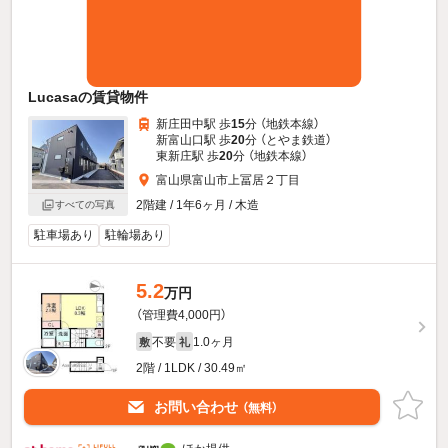
Lucasaの賃貸物件
新庄田中駅 歩
15
分 （地鉄本線）
新富山口駅 歩
20
分 （とやま鉄道）
東新庄駅 歩
20
分 （地鉄本線）
富山県富山市上冨居２丁目
2階建 / 1年6ヶ月 / 木造
すべての写真
駐車場あり
駐輪場あり
5.2
万円
（管理費4,000円）
不要
1.0ヶ月
敷
礼
2階 / 1LDK / 30.49㎡
お問い合わせ
（無料）