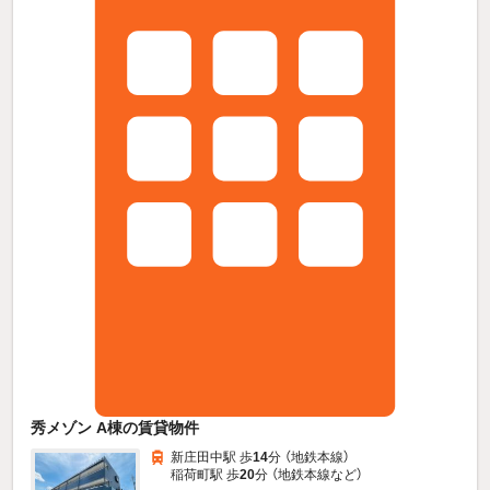
秀メゾン A棟の賃貸物件
新庄田中駅 歩
14
分 （地鉄本線）
稲荷町駅 歩
20
分 （地鉄本線
など
）