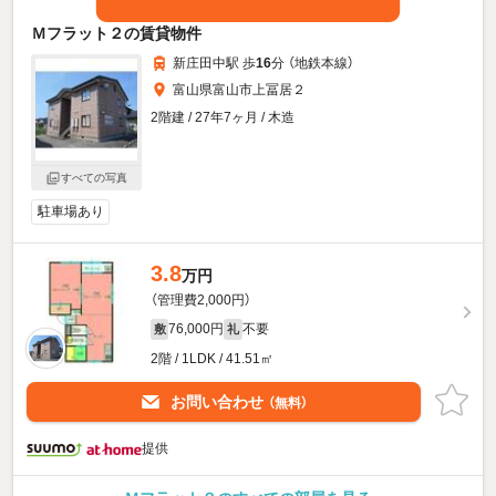
Ｍフラット２の賃貸物件
新庄田中駅 歩
16
分 （地鉄本線）
富山県富山市上冨居２
2階建 / 27年7ヶ月 / 木造
すべての写真
駐車場あり
3.8
万円
（管理費2,000円）
76,000円
不要
敷
礼
2階 / 1LDK / 41.51㎡
お問い合わせ
（無料）
提供