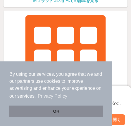
Ｍフラット２のすべての部屋を見る
By using our services, you agree that we and
our
partners
use cookies to improve
advertising and enhance your experience on
アプリに切り替えて、サクサクお部屋探し
our services.
Privacy Policy
会員登録なしですぐ使える。マップ検索やお気に入り保存など、
アプリ限定の便利な機能が使えます！
OK
Web版で続行
アプリを開く
市区町村を変更
絞り込み条件を変更