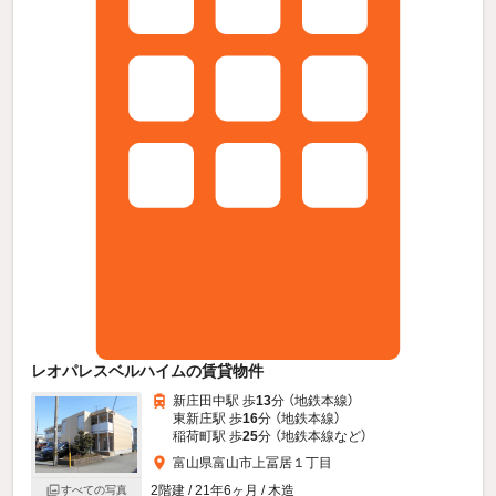
レオパレスベルハイムの賃貸物件
新庄田中駅 歩
13
分 （地鉄本線）
東新庄駅 歩
16
分 （地鉄本線）
稲荷町駅 歩
25
分 （地鉄本線
など
）
富山県富山市上冨居１丁目
2階建 / 21年6ヶ月 / 木造
すべての写真