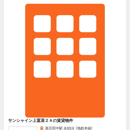
サンシャイン上冨居２Ａの賃貸物件
新庄田中駅 歩
11
分 （地鉄本線）