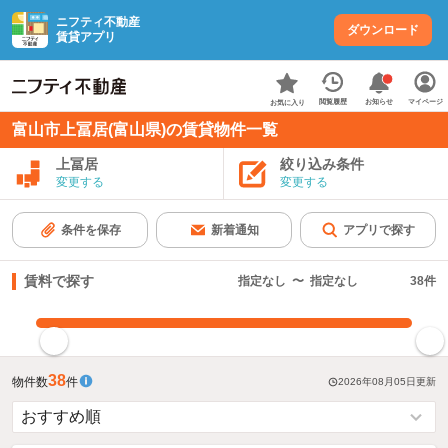
ニフティ不動産
ダウンロード
賃貸アプリ
お知らせ
閲覧履歴
マイページ
お気に入り
富山市上冨居(富山県)の賃貸物件一覧
上冨居
絞り込み条件
変更する
変更する
条件を保存
新着通知
アプリで探す
賃料で探す
指定なし
〜
指定なし
38
件
指定した賃料で絞り込む
38
物件数
件
2026年08月05日
更新