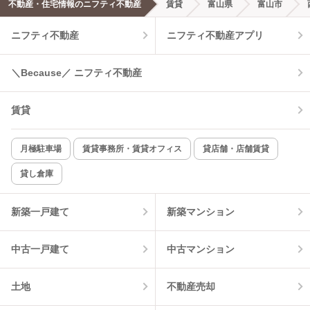
不動産・住宅情報のニフティ不動産
賃貸
富山県
富山市
エアコンあり
都市ガス
ニフティ不動産
ニフティ不動産アプリ
温水洗浄便座
オートロック
＼Because／ ニフティ不動産
コンロ2口以上
追焚き機能
賃貸
TV付インターホン
角部屋
新着のみ
インターネット無料
月極駐車場
賃貸事務所・賃貸オフィス
貸店舗・店舗賃貸
貸し倉庫
該当件数:
物件一覧に反映
5
件
新築一戸建て
新築マンション
中古一戸建て
中古マンション
土地
不動産売却