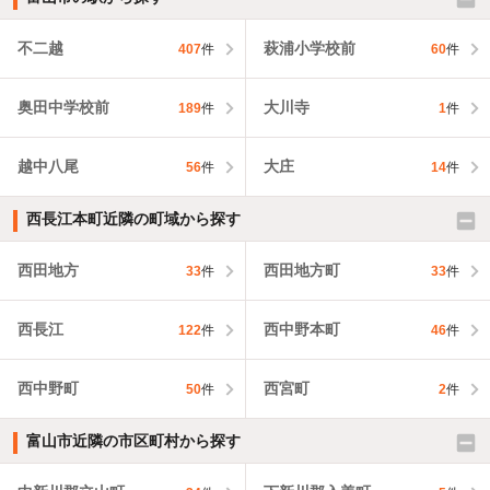
不二越
萩浦小学校前
407
件
60
件
奥田中学校前
大川寺
189
件
1
件
越中八尾
大庄
56
件
14
件
西長江本町近隣の町域から探す
西田地方
西田地方町
33
件
33
件
西長江
西中野本町
122
件
46
件
西中野町
西宮町
50
件
2
件
富山市近隣の市区町村から探す