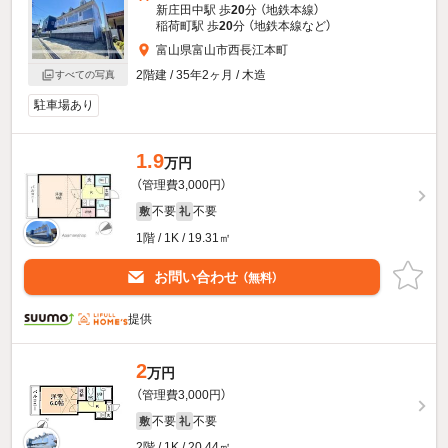
新庄田中駅 歩
20
分 （地鉄本線）
稲荷町駅 歩
20
分 （地鉄本線
など
）
富山県富山市西長江本町
2階建 / 35年2ヶ月 / 木造
すべての写真
駐車場あり
1.9
万円
（管理費3,000円）
不要
不要
敷
礼
1階 / 1K / 19.31㎡
お問い合わせ
（無料）
提供
2
万円
（管理費3,000円）
不要
不要
敷
礼
2階 / 1K / 20.44㎡