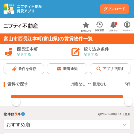
ニフティ不動産
ダウンロード
賃貸アプリ
お知らせ
閲覧履歴
マイページ
お気に入り
富山市西長江本町(富山県)の賃貸物件一覧
西長江本町
絞り込み条件
変更する
変更する
条件を保存
新着通知
アプリで探す
賃料で探す
指定なし
〜
指定なし
5
件
指定した賃料で絞り込む
5
物件数
件
2026年08月04日
更新