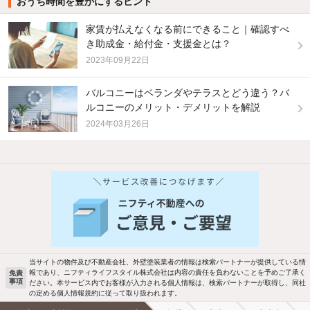
おうち時間を豊かにするヒント
家賃が払えなくなる前にできること｜確認すべ
き助成金・給付金・支援金とは？
2023年09月22日
バルコニーはベランダやテラスとどう違う？バ
ルコニーのメリット・デメリットを解説
2024年03月26日
他の人はこんな条件で絞り込んでいます！
人気のこだわり条件
バス・トイレ別
2階以上
駐車場あり
ペット相談
当サイトの物件及び不動産会社、外壁塗装業者の情報は検索パートナーが提供している情
報であり、ニフティライフスタイル株式会社は内容の責任を負わないことを予めご了承く
免責
事項
ださい。本サービス内でお客様が入力される個人情報は、検索パートナーが取得し、同社
洗濯機置場あり
独立洗面台
の定める個人情報規約に従って取り扱われます。