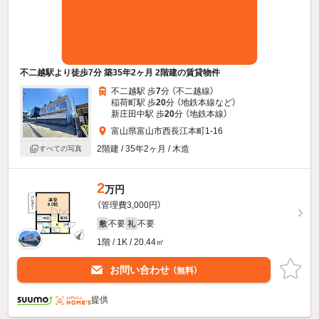
不二越駅より徒歩7分 築35年2ヶ月 2階建の賃貸物件
不二越駅 歩
7
分 （不二越線）
稲荷町駅 歩
20
分 （地鉄本線
など
）
新庄田中駅 歩
20
分 （地鉄本線）
富山県富山市西長江本町1-16
2階建 / 35年2ヶ月 / 木造
すべての写真
2
万円
（管理費3,000円）
不要
不要
敷
礼
1階 / 1K / 20.44㎡
お問い合わせ
（無料）
提供