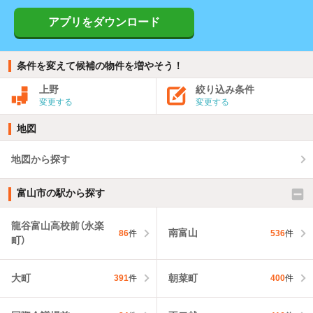
アプリをダウンロード
条件を変えて候補の物件を増やそう！
上野
絞り込み条件
変更する
変更する
地図
地図から探す
富山市の駅から探す
龍谷富山高校前（永楽
南富山
86
件
536
件
町）
大町
朝菜町
391
件
400
件