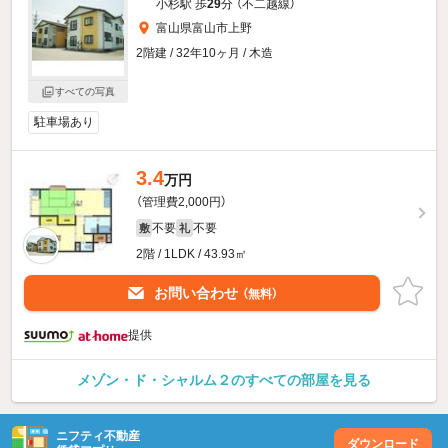
小杉駅 歩
29
分 （不二越線）
富山県富山市上野
2階建 / 32年10ヶ月 / 木造
すべての写真
駐車場あり
3.4
万円
（管理費2,000円）
不要
不要
敷
礼
2階 / 1LDK / 43.93㎡
お問い合わせ
（無料）
提供
メゾン・ド・シャルム２のすべての部屋を見る
ニフティ不動産
ダウンロード