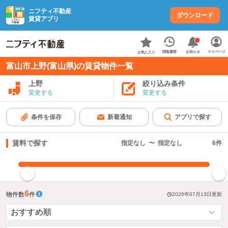
ニフティ不動産
ダウンロード
賃貸アプリ
お知らせ
閲覧履歴
マイページ
お気に入り
富山市上野(富山県)の賃貸物件一覧
上野
絞り込み条件
変更する
変更する
条件を保存
新着通知
アプリで探す
賃料で探す
指定なし
〜
指定なし
6
件
指定した賃料で絞り込む
6
物件数
件
2026年07月13日
更新