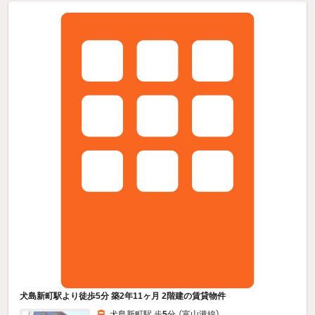
犬島新町駅より徒歩5分 築2年11ヶ月 2階建の賃貸物件
犬島新町駅 歩
5
分 （富山港線）