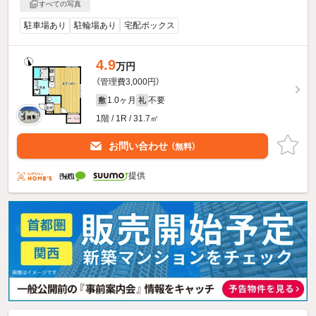
すべての写真
駐車場あり
駐輪場あり
宅配ボックス
4.9
万円
（管理費3,000円）
1.0ヶ月
不要
敷
礼
1階 / 1R / 31.7㎡
お問い合わせ
（無料）
提供