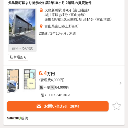
犬島新町駅より徒歩4分 築2年10ヶ月 2階建の賃貸物件
犬島新町駅 歩
4
分 （富山港線）
城川原駅 歩
7
分 （富山港線）
蓮町（馬場記念公園前）駅 歩
14
分 （富山港線）
富山県富山市上野新町
2階建 / 2年10ヶ月 / 木造
すべての写真
駐車場あり
6.4
万円
（管理費4,000円）
不要
64,000円
敷
礼
1階 / 1LDK / 46.36㎡
お問い合わせ
（無料）
提供