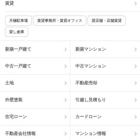
賃貸
TV付インターホン
角部屋
新着のみ
インターネット無料
月極駐車場
賃貸事務所・賃貸オフィス
貸店舗・店舗賃貸
貸し倉庫
該当件数:
物件一覧に反映
6
件
新築一戸建て
新築マンション
中古一戸建て
中古マンション
土地
不動産売却
外壁塗装
引越し見積もり
住宅ローン
カードローン
不動産会社情報
マンション情報