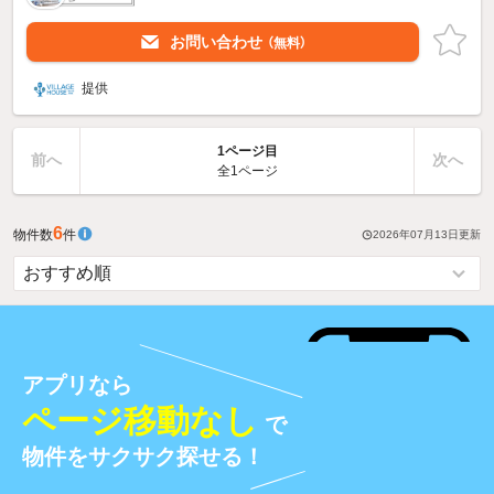
お問い合わせ
（無料）
提供
1ページ目
前へ
次へ
全1ページ
6
物件数
件
2026年07月13日
更新
アプリなら
ページ移動なし
で
物件をサクサク探せる！