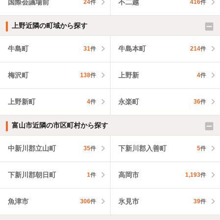
国際会議場前
不二越
24
件
416
件
上野近隣の町域から探す
牛島町
牛島本町
31
件
214
件
梅沢町
上野新
138
件
4
件
上野新町
永楽町
4
件
36
件
富山市近隣の市区町村から探す
中新川郡立山町
下新川郡入善町
35
件
5
件
下新川郡朝日町
高岡市
1
件
1,193
件
魚津市
氷見市
306
件
39
件