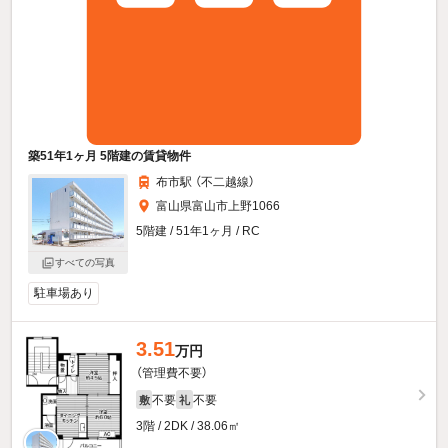
築51年1ヶ月 5階建の賃貸物件
布市駅 （不二越線）
富山県富山市上野1066
5階建 / 51年1ヶ月 / RC
すべての写真
駐車場あり
3.51
万円
（管理費不要）
不要
不要
敷
礼
3階 / 2DK / 38.06㎡