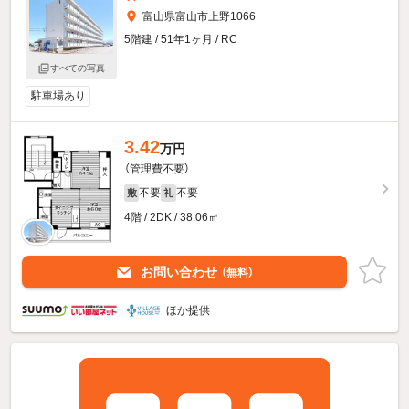
富山県富山市上野1066
5階建 / 51年1ヶ月 / RC
すべての写真
駐車場あり
3.42
万円
（管理費不要）
不要
不要
敷
礼
4階 / 2DK / 38.06㎡
お問い合わせ
（無料）
ほか提供