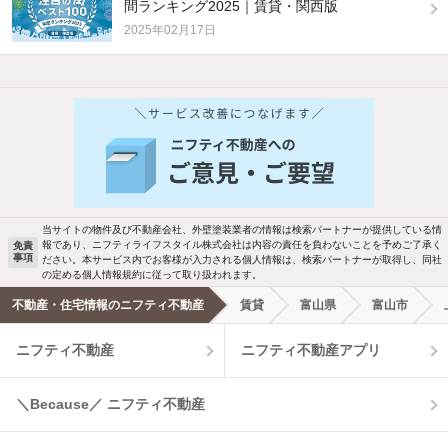
間ランキング2025｜賃貸・関西版
2025年02月17日
他の人はこんな条件で絞り込んでいます！
人気のこだわり条件
バス・トイレ別
2階以上
駐車場あり
ペット相談
当サイトの物件及び不動産会社、外壁塗装業者の情報は検索パートナーが提供している情
報であり、ニフティライフスタイル株式会社は内容の責任を負わないことを予めご了承く
免責
事項
ださい。本サービス内でお客様が入力される個人情報は、検索パートナーが取得し、同社
洗濯機置場あり
独立洗面台
の定める個人情報規約に従って取り扱われます。
不動産・住宅情報のニフティ不動産
賃貸
富山県
富山市
エアコンあり
都市ガス
ニフティ不動産
ニフティ不動産アプリ
温水洗浄便座
オートロック
＼Because／ ニフティ不動産
コンロ2口以上
追焚き機能