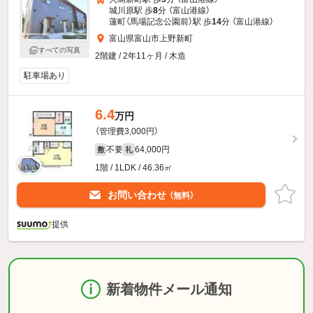
城川原駅 歩
8
分 （富山港線）
蓮町（馬場記念公園前）駅 歩
14
分 （富山港線）
富山県富山市上野新町
すべての写真
2階建 / 2年11ヶ月 / 木造
駐車場あり
6.4
万円
（管理費3,000円）
不要
64,000円
敷
礼
1階 / 1LDK / 46.36㎡
お問い合わせ
（無料）
提供
新着物件メール通知