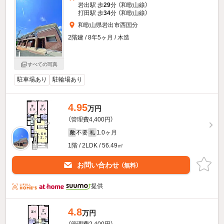
岩出駅 歩
29
分 （和歌山線）
打田駅 歩
34
分 （和歌山線）
和歌山県岩出市西国分
2階建 / 8年5ヶ月 / 木造
すべての写真
駐車場あり
駐輪場あり
4.95
万円
（管理費4,400円）
不要
1.0ヶ月
敷
礼
1階 / 2LDK / 56.49㎡
お問い合わせ
（無料）
提供
4.8
万円