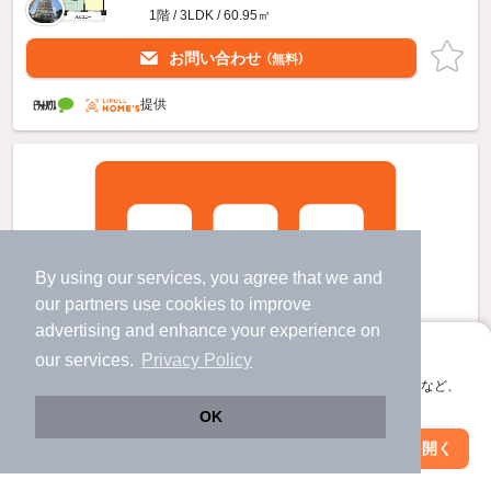
1階 / 3LDK / 60.95㎡
お問い合わせ
（無料）
提供
By using our services, you agree that we and
our
partners
use cookies to improve
advertising and enhance your experience on
アプリに切り替えて、サクサクお部屋探し
our services.
Privacy Policy
会員登録なしですぐ使える。マップ検索やお気に入り保存など、
アプリ限定の便利な機能が使えます！
OK
Web版で続行
アプリを開く
市区町村を変更
絞り込み条件を変更