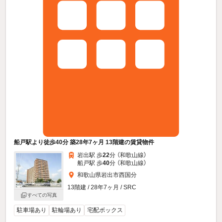
船戸駅より徒歩40分 築28年7ヶ月 13階建の賃貸物件
岩出駅 歩
22
分 （和歌山線）
船戸駅 歩
40
分 （和歌山線）
和歌山県岩出市西国分
13階建 / 28年7ヶ月 / SRC
すべての写真
駐車場あり
駐輪場あり
宅配ボックス