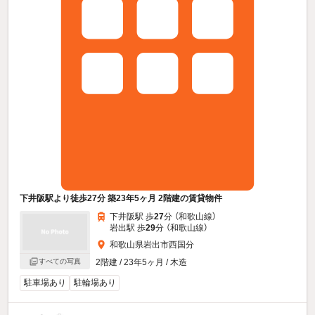
下井阪駅より徒歩27分 築23年5ヶ月 2階建の賃貸物件
下井阪駅 歩
27
分 （和歌山線）
岩出駅 歩
29
分 （和歌山線）
和歌山県岩出市西国分
すべての写真
2階建 / 23年5ヶ月 / 木造
駐車場あり
駐輪場あり