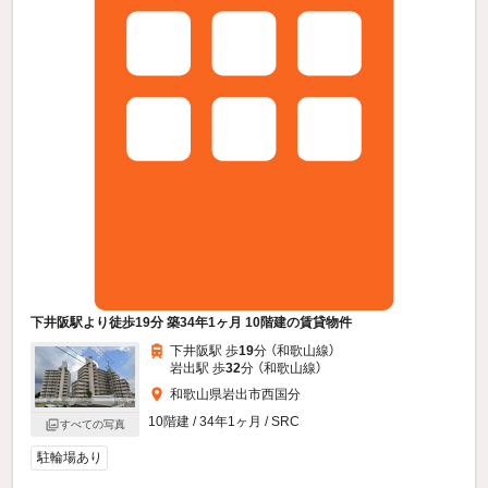
下井阪駅より徒歩19分 築34年1ヶ月 10階建の賃貸物件
下井阪駅 歩
19
分 （和歌山線）
岩出駅 歩
32
分 （和歌山線）
和歌山県岩出市西国分
10階建 / 34年1ヶ月 / SRC
すべての写真
駐輪場あり