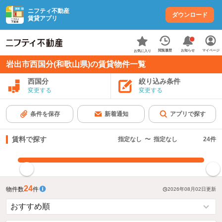
ニフティ不動産
ダウンロード
賃貸アプリ
お知らせ
閲覧履歴
マイページ
お気に入り
岩出市西国分(和歌山県)の賃貸物件一覧
西国分
絞り込み条件
変更する
変更する
条件を保存
新着通知
アプリで探す
賃料で探す
指定なし
〜
指定なし
24
件
指定した賃料で絞り込む
24
物件数
件
2026年08月02日
更新