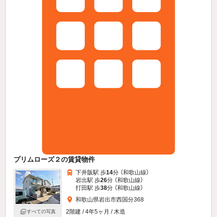
プリムローズ２の賃貸物件
下井阪駅 歩
14
分 （和歌山線）
岩出駅 歩
26
分 （和歌山線）
打田駅 歩
38
分 （和歌山線）
和歌山県岩出市西国分368
2階建 / 4年5ヶ月 / 木造
すべての写真