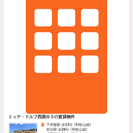
ミッテ・ドルフ西国分３の賃貸物件
下井阪駅 歩
13
分 （和歌山線）
岩出駅 歩
29
分 （和歌山線）