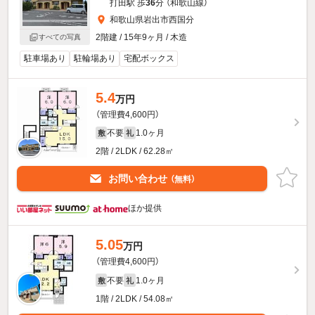
打田駅 歩
36
分 （和歌山線）
和歌山県岩出市西国分
2階建 / 15年9ヶ月 / 木造
すべての写真
駐車場あり
駐輪場あり
宅配ボックス
5.4
万円
（管理費4,600円）
不要
1.0ヶ月
敷
礼
2階 / 2LDK / 62.28㎡
お問い合わせ
（無料）
ほか提供
5.05
万円
（管理費4,600円）
不要
1.0ヶ月
敷
礼
1階 / 2LDK / 54.08㎡