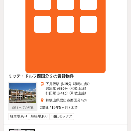
ミッテ・ドルフ西国分２の賃貸物件
下井阪駅 歩
19
分 （和歌山線）
岩出駅 歩
30
分 （和歌山線）
打田駅 歩
41
分 （和歌山線）
和歌山県岩出市西国分424
2階建 / 19年5ヶ月 / 木造
すべての写真
駐車場あり
駐輪場あり
宅配ボックス