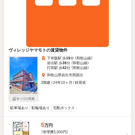
ヴィレッジヤマモトの賃貸物件
下井阪駅 歩
19
分 （和歌山線）
岩出駅 歩
26
分 （和歌山線）
打田駅 歩
42
分 （和歌山線）
和歌山県岩出市西国分
3階建 / 24年10ヶ月 / 鉄骨造
すべての写真
駐車場あり
駐輪場あり
宅配ボックス
5
万円
（管理費5,000円）