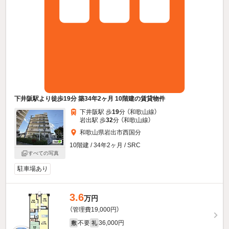
下井阪駅より徒歩19分 築34年2ヶ月 10階建の賃貸物件
下井阪駅 歩
19
分 （和歌山線）
岩出駅 歩
32
分 （和歌山線）
和歌山県岩出市西国分
10階建 / 34年2ヶ月 / SRC
すべての写真
駐車場あり
3.6
万円
（管理費19,000円）
不要
36,000円
敷
礼