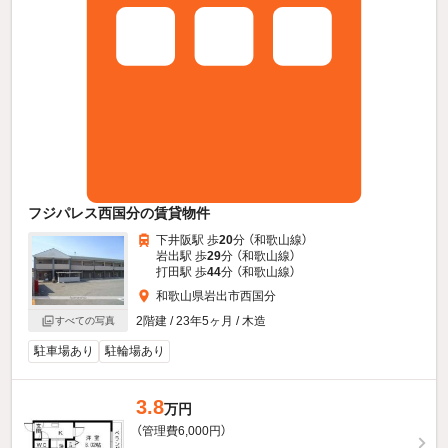
フジパレス西国分の賃貸物件
下井阪駅 歩
20
分 （和歌山線）
岩出駅 歩
29
分 （和歌山線）
打田駅 歩
44
分 （和歌山線）
和歌山県岩出市西国分
2階建 / 23年5ヶ月 / 木造
すべての写真
駐車場あり
駐輪場あり
3.8
万円
（管理費6,000円）