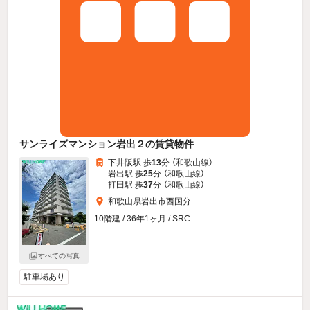
サンライズマンション岩出２の賃貸物件
下井阪駅 歩
13
分 （和歌山線）
岩出駅 歩
25
分 （和歌山線）
打田駅 歩
37
分 （和歌山線）
和歌山県岩出市西国分
10階建 / 36年1ヶ月 / SRC
すべての写真
駐車場あり