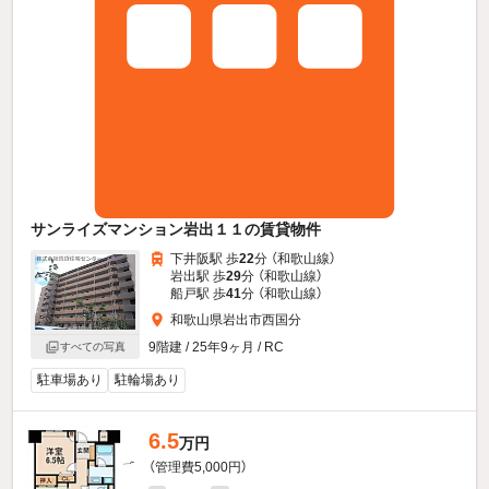
サンライズマンション岩出１１の賃貸物件
下井阪駅 歩
22
分 （和歌山線）
岩出駅 歩
29
分 （和歌山線）
船戸駅 歩
41
分 （和歌山線）
和歌山県岩出市西国分
9階建 / 25年9ヶ月 / RC
すべての写真
駐車場あり
駐輪場あり
6.5
万円
（管理費5,000円）