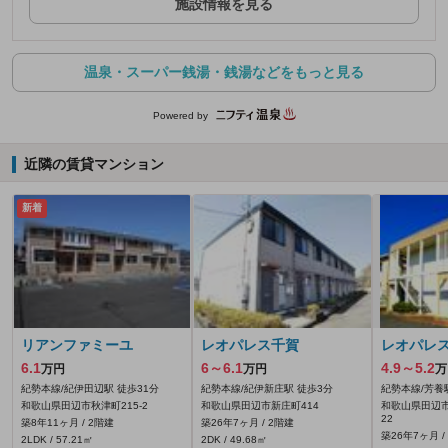
施設情報を見る
温泉・スーパー銭湯・銭湯などをもっと見る
Powered by
近隣の賃貸マンション
新着
リアンファミーユ
レオパレス千賀
レオパレス
6.1
6～6.1
4.9～5.2
万円
万円
万
紀勢本線/紀伊田辺駅 徒歩31分
紀勢本線/紀伊新庄駅 徒歩3分
紀勢本線/芳養
和歌山県田辺市秋津町215‐2
和歌山県田辺市新庄町414
和歌山県田辺市
22
築8年11ヶ月 / 2階建
築26年7ヶ月 / 2階建
築26年7ヶ月 /
2LDK / 57.21㎡
2DK / 49.68㎡