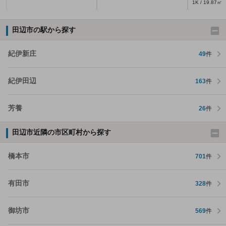
1K / 19.87㎡
田辺市の駅から探す
紀伊新庄
49
件
紀伊田辺
163
件
芳養
26
件
田辺市近隣の市区町村から探す
橋本市
701
件
有田市
328
件
御坊市
569
件