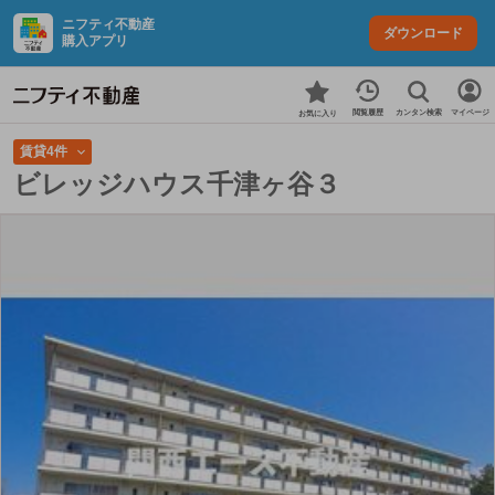
ニフティ不動産
ダウンロード
購入アプリ
カンタン検索
閲覧履歴
マイページ
お気に入り
賃貸4件
ビレッジハウス千津ヶ谷３