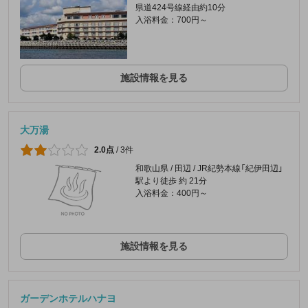
県道424号線経由約10分
入浴料金：700円～
施設情報を見る
大万湯
2.0点
/
3件
和歌山県 / 田辺 / JR紀勢本線「紀伊田辺」
駅より徒歩 約 21分
入浴料金：400円～
施設情報を見る
ガーデンホテルハナヨ