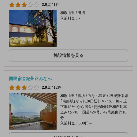
3.0点
/
1件
和歌山県 / 田辺
入浴料金：-
施設情報を見る
国民宿舎紀州路みなべ
2.9点
/
12件
和歌山県 / 御坊 / みなべ温泉 / JR紀勢本線
「南部駅」から紀伊田辺行きバス、梅ヶ丘
下車（5分）から宿舎（徒歩5分）阪和自動車
道みなべIC→国道424号、42号経由約10
分
入浴料金：600円～