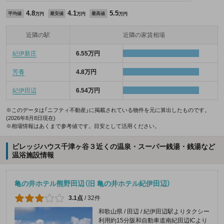
4.8
4.1
5.5
平均値
最安値
最高値
万円
万円
万円
近隣の駅
近隣の家賃相場
紀伊新庄
6.55万円
芳養
4.8万円
紀伊田辺
6.54万円
※このデータは「ニフティ不動産」に掲載されている物件を元に算出したものです。
(2026年8月8日現在)
※相場情報はあくまで参考値です。目安として活用ください。
ビレッジハウス千津ヶ谷３近くの温泉・スーパー銭湯・銭湯など
温浴施設情報
亀の井ホテル熊野田辺（旧 亀の井ホテル紀伊田辺）
3.1点
/
32件
和歌山県 / 田辺 / 紀伊田辺駅よりタクシー
利用約15分阪和自動車道南紀田辺ICより