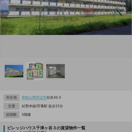
所在地
和歌山県
田辺市
目良45-3
交通
紀勢本線/芳養駅 徒歩15分
総階数
5階建
ビレッジハウス千津ヶ谷３の賃貸物件一覧