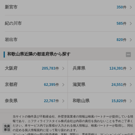
新宮市
350
件
紀の川市
585
件
岩出市
820
件
和歌山県近隣の都道府県から探す
大阪府
兵庫県
205,783
件
124,391
件
京都府
滋賀県
62,395
件
24,551
件
奈良県
和歌山県
22,767
件
15,820
件
当サイトの物件及び不動産会社、外壁塗装業者の情報は検索パートナーが提供している情
報であり、ニフティライフスタイル株式会社は内容の責任を負わないことを予めご了承く
ださい。本サービス内でお客様が入力される個人情報は、検索パートナーが取得し、同社
免責
事項
の定める個人情報規約に従って取り扱われます。
マンション情報の一部の販売価格、賃料、間取り、専有面積は、マンションレビューのデ