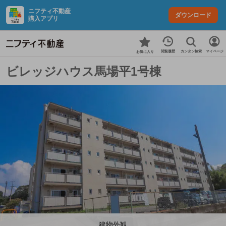
ニフティ不動産
ダウンロード
購入アプリ
カンタン検索
閲覧履歴
マイページ
お気に入り
ビレッジハウス馬場平1号棟
建物外観