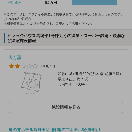
紀伊新庄
6.2万円
※このデータは「ニフティ不動産」に掲載されている物件を元に算出したものです。
(2026年8月7日現在)
※相場情報はあくまで参考値です。目安として活用ください。
ビレッジハウス馬場平1号棟近くの温泉・スーパー銭湯・銭湯な
ど温浴施設情報
大万湯
2.0点
/
3件
和歌山県 / 田辺 / JR紀勢本線「紀伊田辺」
駅より徒歩 約 21分
入浴料金：400円～
施設情報を見る
亀の井ホテル熊野田辺（旧 亀の井ホテル紀伊田辺）