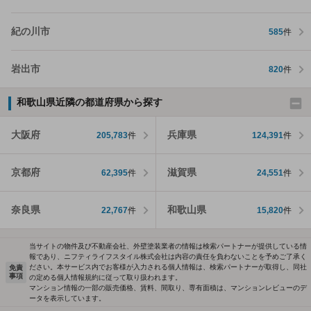
紀の川市
585
件
岩出市
820
件
和歌山県近隣の都道府県から探す
大阪府
兵庫県
205,783
件
124,391
件
京都府
滋賀県
62,395
件
24,551
件
奈良県
和歌山県
22,767
件
15,820
件
当サイトの物件及び不動産会社、外壁塗装業者の情報は検索パートナーが提供している情
報であり、ニフティライフスタイル株式会社は内容の責任を負わないことを予めご了承く
ださい。本サービス内でお客様が入力される個人情報は、検索パートナーが取得し、同社
免責
事項
の定める個人情報規約に従って取り扱われます。
マンション情報の一部の販売価格、賃料、間取り、専有面積は、マンションレビューのデ
ータを表示しています。