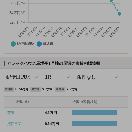
ビレッジハウス馬場平1号棟の周辺の家賃相場情報
6.54
5.3
7.7
平均値
最安値
最高値
万円
万円
万円
近隣の駅
近隣の家賃相場
芳養
4.8万円
紀伊田辺
6.54万円