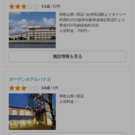
3.1点
/
32件
和歌山県 / 田辺 / 紀伊田辺駅よりタクシー
利用約15分阪和自動車道南紀田辺ICより
県道424号線経由約10分
入浴料金：700円～
施設情報を見る
ガーデンホテルハナヨ
3.0点
/
1件
和歌山県 / 田辺
入浴料金：-