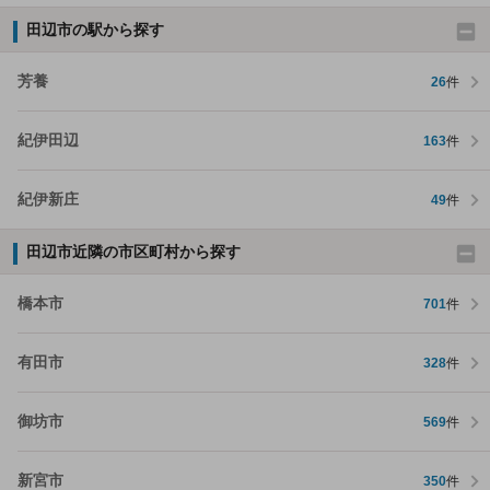
田辺市の駅から探す
芳養
26
件
紀伊田辺
163
件
紀伊新庄
49
件
田辺市近隣の市区町村から探す
橋本市
701
件
有田市
328
件
御坊市
569
件
新宮市
350
件