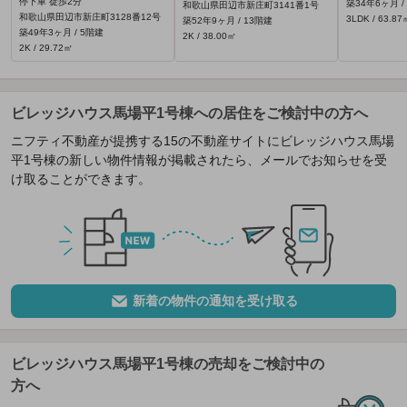
停下車 徒歩2分
築34年6ヶ月 /
和歌山県田辺市新庄町3141番1号
和歌山県田辺市新庄町3128番12号
3LDK / 63.87
築52年9ヶ月 / 13階建
築49年3ヶ月 / 5階建
2K / 38.00㎡
2K / 29.72㎡
ビレッジハウス馬場平1号棟への居住をご検討中の方へ
ニフティ不動産が提携する15の不動産サイトにビレッジハウス馬場
平1号棟の新しい物件情報が掲載されたら、メールでお知らせを受
け取ることができます。
新着の物件の通知を受け取る
ビレッジハウス馬場平1号棟の売却をご検討中の
方へ