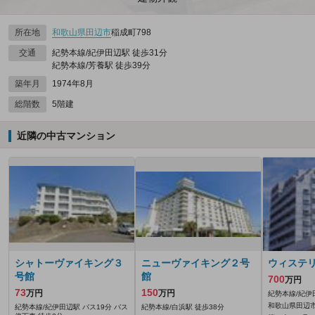
所在地
和歌山県
田辺市
稲成町798
交通
紀勢本線/紀伊田辺駅 徒歩31分
紀勢本線/芳養駅 徒歩39分
築年月
1974年8月
総階数
5階建
近隣の中古マンション
シャトーヴァイキング３
ニューヴァイキング２号
ウィステ
号館
館
700
万円
73
150
万円
万円
紀勢本線/紀伊
和歌山県田辺市
紀勢本線/紀伊田辺駅 バス19分 バス
紀勢本線/白浜駅 徒歩38分