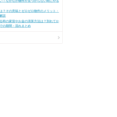
い！なかなか物件が見つからない時にやる
室内犬の人気
・家賃、時期、設備の条件交渉
を飼う時に必
たい内容を紹
は？その意味とゼロゼロ物件のメリット・
解説
る時の家賃やお金の清算方法は？別れてか
での期間・流れまとめ