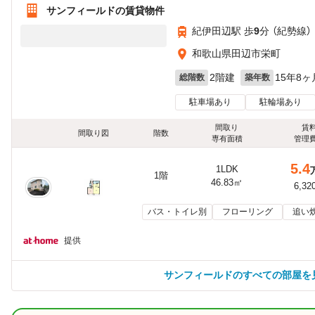
サンフィールドの賃貸物件
紀伊田辺駅 歩
9
分 （紀勢線）
和歌山県田辺市栄町
2階建
15年8ヶ
総階数
築年数
駐車場あり
駐輪場あり
間取り
賃
間取り図
階数
専有面積
管理
5.4
1LDK
1階
46.83㎡
6,32
バス・トイレ別
フローリング
追い
提供
サンフィールドのすべての部屋を