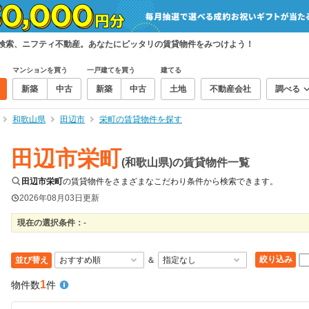
て検索、ニフティ不動産。あなたにピッタリの賃貸物件をみつけよう！
マンションを買う
一戸建てを買う
建てる
新築
中古
新築
中古
土地
不動産会社
調べる
和歌山県
田辺市
栄町の賃貸物件を探す
田辺市栄町
(和歌山県)の賃貸物件一覧
田辺市栄町
の賃貸物件をさまざまなこだわり条件から検索できます。
2026年08月03日
更新
現在の選択条件：
-
絞り込み
並び替え
＆
1
物件数
件