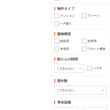
物件タイプ
マンション
アパート
一戸建て
建物構造
鉄筋系
鉄骨系
木造系
ブロック構造
駅からの時間
バス可
築年数
専有面積