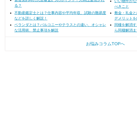
賃貸契約時の入居審査2つのポイント！人柄は重視され
いい物件がな
ている人に向けて、
も、新しい家族としてあたたかく
が、コツを掴んで探せば、安い家
る？
ランキングや室内犬
べきこと
迎え入れてもらいたいところで
賃で賃貸物件を見つけられるんで
ずチェックしておき
す。
す。
不動産鑑定士とは？仕事内容や平均年収、試験の難易度
敷金・礼金と
介します。
などを詳しく解説！
デメリットを
ベランダとは？バルコニーやテラスとの違い、オシャレ
同棲を解消す
な活用術、禁止事項を解説
ら同棲解消ま
お悩みコラムTOPへ