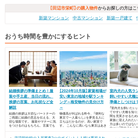
【田辺市栄町】の購入物件
からお探しの方はこ
新築マンション
中古マンション
新築一戸建て
おうち時間を豊かにするヒント
結婚挨拶の準備まとめ！服
【2024年10月版】家賃相場が
室内犬の人気ラ
装や手土産、当日の流れ、
安い東京の地域や駅ランキ
飼いやすい犬種
挨拶の言葉、お礼状など全
ング～格安物件の見分け方
準備としつけは
解説
～
「室内犬を飼いたい」
てやすい犬種を知り
結婚の挨拶は大切なパートナーの
物価高が叫ばれる昨今、『便利な
間を充実させるため
ご両親に結婚の意志を伝える、大
東京で一人暮らし』を夢見る人に
家族に迎え入れたい
切な場面です。 服装やマナーに気
立ちはだかるのが、高い家賃で
方は多いのではない
をつけるのはもちろん、言葉でも
す。 こんなに高いなら東京はあき
中には「室内犬なら
真剣に交際していることをアピー
らめようかな・・・なんて落ち込
い」といった誤解も
ルしたいですよね。 また、自分の
んでいるあなた！ 東京はたしかに
ここでは、室内犬を
親に将来の伴侶を紹介する場合に
家賃が高いイメージがあります