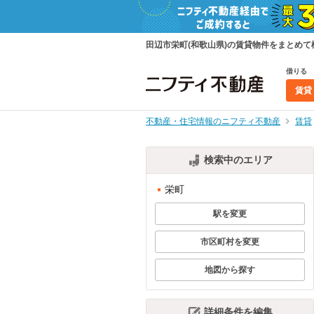
田辺市栄町(和歌山県)の賃貸物件をまとめ
借りる
賃貸
不動産・住宅情報のニフティ不動産
賃貸
検索中のエリア
栄町
駅を変更
市区町村を変更
地図から探す
詳細条件を編集