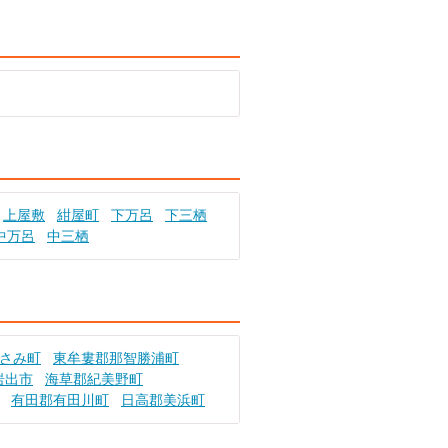
上屋敷
紺屋町
下万呂
下三栖
中万呂
中三栖
さみ町
東牟婁郡那智勝浦町
岩出市
海草郡紀美野町
有田郡有田川町
日高郡美浜町