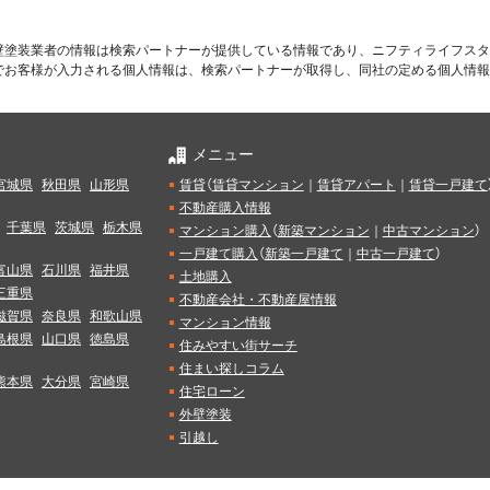
壁塗装業者の情報は検索パートナーが提供している情報であり、ニフティライフスタ
でお客様が入力される個人情報は、検索パートナーが取得し、同社の定める個人情報
メニュー
宮城県
秋田県
山形県
賃貸
（
賃貸マンション
｜
賃貸アパート
｜
賃貸一戸建て
不動産購入情報
千葉県
茨城県
栃木県
マンション購入
（
新築マンション
｜
中古マンション
）
一戸建て購入
（
新築一戸建て
｜
中古一戸建て
）
富山県
石川県
福井県
土地購入
三重県
不動産会社・不動産屋情報
滋賀県
奈良県
和歌山県
マンション情報
島根県
山口県
徳島県
住みやすい街サーチ
住まい探しコラム
熊本県
大分県
宮崎県
住宅ローン
外壁塗装
引越し