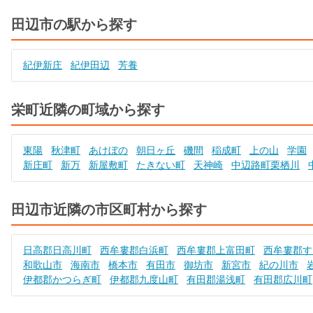
田辺市の駅から探す
紀伊新庄
紀伊田辺
芳養
栄町近隣の町域から探す
東陽
秋津町
あけぼの
朝日ヶ丘
磯間
稲成町
上の山
学園
新庄町
新万
新屋敷町
たきない町
天神崎
中辺路町栗栖川
田辺市近隣の市区町村から探す
日高郡日高川町
西牟婁郡白浜町
西牟婁郡上富田町
西牟婁郡す
和歌山市
海南市
橋本市
有田市
御坊市
新宮市
紀の川市
伊都郡かつらぎ町
伊都郡九度山町
有田郡湯浅町
有田郡広川町