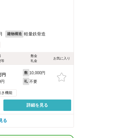
月
軽量鉄骨造
建物構造
料
敷金
お気に入り
費等
礼金
10,000円
敷
万円
不要
0円
礼
炊き機能
詳細を見る
見る