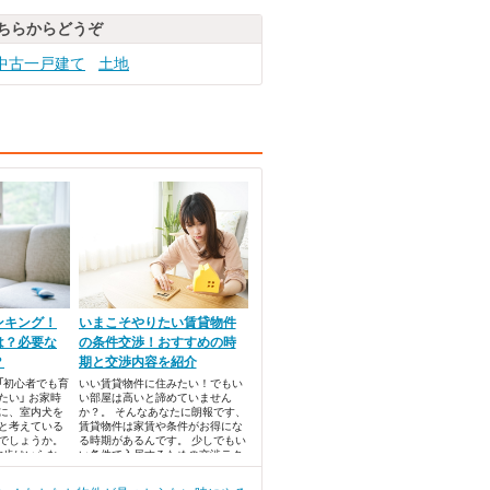
ちらからどうぞ
中古一戸建て
土地
ンキング！
いまこそやりたい賃貸物件
は？必要な
の条件交渉！おすすめの時
？
期と交渉内容を紹介
「初心者でも育
いい賃貸物件に住みたい！でもい
たい」 お家時
い部屋は高いと諦めていません
に、室内犬を
か？。 そんなあなたに朗報です、
と考えている
賃貸物件は家賃や条件がお得にな
でしょうか。
る時期があるんです。 少しでもい
散歩はいらな
い条件で入居するための交渉テク
あるようです。
ニックをご紹介いたします。 ・7
飼おうか迷っ
月～8月と11月は条件がゆるむ！