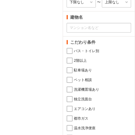
〜
建物名
こだわり条件
バス・トイレ別
2階以上
駐車場あり
ペット相談
洗濯機置場あり
独立洗面台
エアコンあり
都市ガス
温水洗浄便座