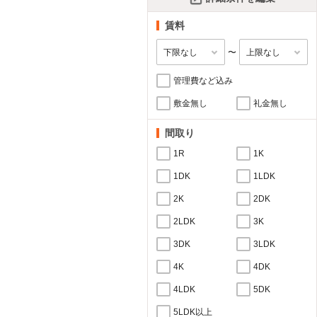
賃料
〜
管理費など込み
敷金無し
礼金無し
間取り
1R
1K
1DK
1LDK
2K
2DK
2LDK
3K
3DK
3LDK
4K
4DK
4LDK
5DK
5LDK以上