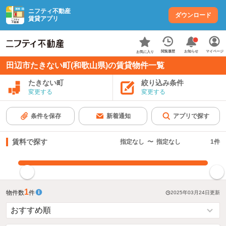
ニフティ不動産
ダウンロード
賃貸アプリ
お知らせ
閲覧履歴
マイページ
お気に入り
田辺市たきない町(和歌山県)の賃貸物件一覧
たきない町
絞り込み条件
変更する
変更する
条件を保存
新着通知
アプリで探す
賃料で探す
指定なし
〜
指定なし
1
件
指定した賃料で絞り込む
1
物件数
件
2025年03月24日
更新