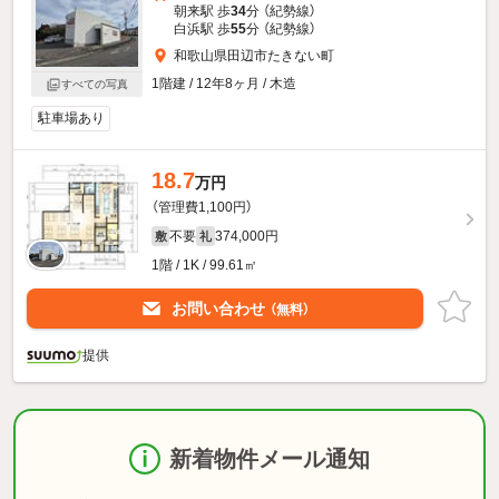
朝来駅 歩
34
分 （紀勢線）
白浜駅 歩
55
分 （紀勢線）
和歌山県田辺市たきない町
1階建 / 12年8ヶ月 / 木造
すべての写真
駐車場あり
18.7
万円
（管理費1,100円）
不要
374,000円
敷
礼
1階 / 1K / 99.61㎡
お問い合わせ
（無料）
提供
新着物件メール通知