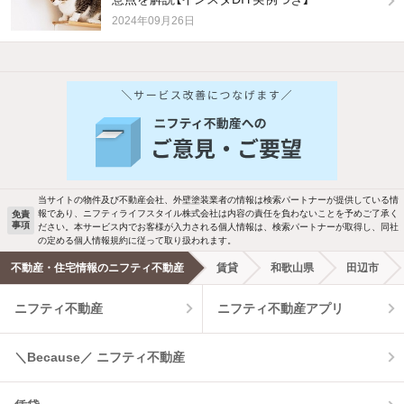
2024年09月26日
他の人はこんな条件で絞り込んでいます！
人気のこだわり条件
バス・トイレ別
2階以上
駐車場あり
ペット相談
当サイトの物件及び不動産会社、外壁塗装業者の情報は検索パートナーが提供している情
報であり、ニフティライフスタイル株式会社は内容の責任を負わないことを予めご了承く
免責
洗濯機置場あり
独立洗面台
事項
ださい。本サービス内でお客様が入力される個人情報は、検索パートナーが取得し、同社
の定める個人情報規約に従って取り扱われます。
エアコンあり
都市ガス
不動産・住宅情報のニフティ不動産
賃貸
和歌山県
田辺市
ニフティ不動産
ニフティ不動産アプリ
温水洗浄便座
オートロック
コンロ2口以上
追焚き機能
＼Because／ ニフティ不動産
TV付インターホン
角部屋