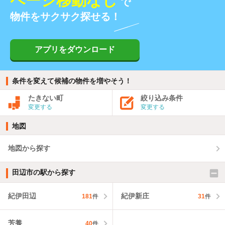
ページ移動なし
で
物件をサクサク探せる！
アプリをダウンロード
条件を変えて候補の物件を増やそう！
たきない町
絞り込み条件
変更する
変更する
地図
地図から探す
田辺市の駅から探す
紀伊田辺
紀伊新庄
181
件
31
件
芳養
40
件