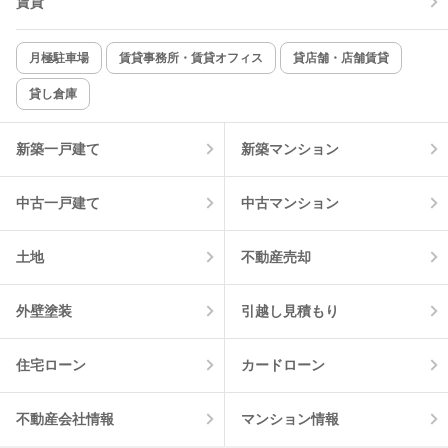
賃貸
新着のみ
インターネット無料
月極駐車場
賃貸事務所・賃貸オフィス
貸店舗・店舗賃貸
貸し倉庫
該当件数:
物件一覧に反映
1
件
新築一戸建て
新築マンション
中古一戸建て
中古マンション
土地
不動産売却
外壁塗装
引越し見積もり
住宅ローン
カードローン
不動産会社情報
マンション情報