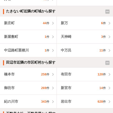
たきない町近隣の町域から探す
新庄町
新万
44
件
6
件
新屋敷町
天神崎
1
件
3
件
中辺路町栗栖川
中万呂
1
件
11
件
田辺市近隣の市区町村から探す
橋本市
有田市
258
件
120
件
御坊市
新宮市
269
件
14
件
紀の川市
岩出市
343
件
628
件