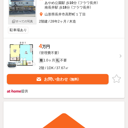
あやめ公園駅 歩
10
分 （フラワ長井）
南長井駅 歩
18
分 （フラワ長井）
山形県長井市高野町１丁目
2階建 / 28年2ヶ月 / 木造
すべての写真
駐車場あり
4
万円
（管理費不要）
1.0ヶ月
不要
敷
礼
2階 / 1DK / 37.67㎡
お問い合わせ
（無料）
提供