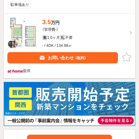
駐車場あり
3.5
万円
（管理費-）
1.0ヶ月
不要
敷
礼
- / 4DK / 134.98㎡
お問い合わせ
（無料）
提供