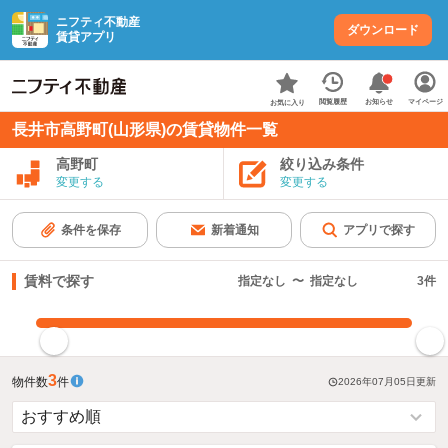
ニフティ不動産
ダウンロード
賃貸アプリ
お知らせ
閲覧履歴
マイページ
お気に入り
長井市高野町(山形県)の賃貸物件一覧
高野町
絞り込み条件
変更する
変更する
条件を保存
新着通知
アプリで探す
賃料で探す
指定なし
〜
指定なし
3
件
指定した賃料で絞り込む
3
物件数
件
2026年07月05日
更新