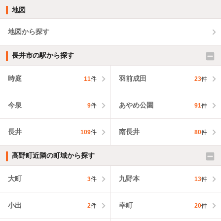
地図
地図から探す
長井市の駅から探す
時庭
羽前成田
11
件
23
件
今泉
あやめ公園
9
件
91
件
長井
南長井
109
件
80
件
高野町近隣の町域から探す
大町
九野本
3
件
13
件
小出
幸町
2
件
20
件