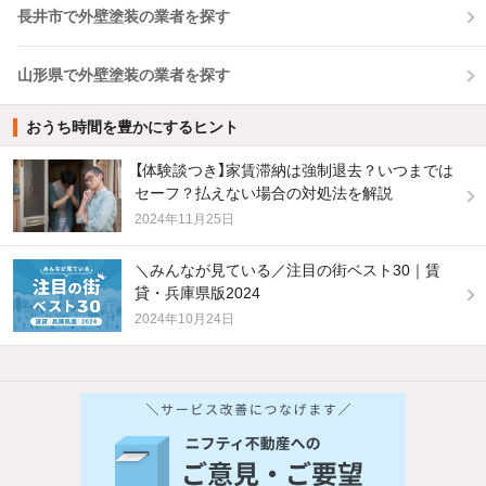
長井市で外壁塗装の業者を探す
山形県で外壁塗装の業者を探す
おうち時間を豊かにするヒント
【体験談つき】家賃滞納は強制退去？いつまでは
セーフ？払えない場合の対処法を解説
2024年11月25日
＼みんなが見ている／注目の街ベスト30｜賃
貸・兵庫県版2024
2024年10月24日
他の人はこんな条件で絞り込んでいます！
人気のこだわり条件
新着物件メール通知
バス・トイレ別
2階以上
ご希望の条件の物件が見つかり次第、メ