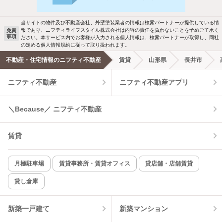
駐車場あり
ペット相談
ールでお知らせします
当サイトの物件及び不動産会社、外壁塗装業者の情報は検索パートナーが提供している情
報であり、ニフティライフスタイル株式会社は内容の責任を負わないことを予めご了承く
免責
洗濯機置場あり
独立洗面台
事項
ださい。本サービス内でお客様が入力される個人情報は、検索パートナーが取得し、同社
新着メール通知を受け取る
の定める個人情報規約に従って取り扱われます。
エアコンあり
都市ガス
不動産・住宅情報のニフティ不動産
賃貸
山形県
長井市
ニフティ不動産
ニフティ不動産アプリ
温水洗浄便座
オートロック
コンロ2口以上
追焚き機能
＼Because／ ニフティ不動産
TV付インターホン
角部屋
賃貸
新着のみ
インターネット無料
月極駐車場
賃貸事務所・賃貸オフィス
貸店舗・店舗賃貸
貸し倉庫
該当件数:
物件一覧に反映
3
件
新築一戸建て
新築マンション