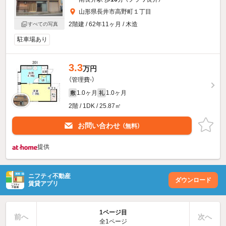
山形県長井市高野町１丁目
2階建 / 62年11ヶ月 / 木造
すべての写真
駐車場あり
3.3
万円
（管理費-）
1.0ヶ月
1.0ヶ月
敷
礼
2階 / 1DK / 25.87㎡
お問い合わせ
（無料）
提供
ニフティ不動産
ダウンロード
賃貸アプリ
1ページ目
前へ
次へ
全1ページ