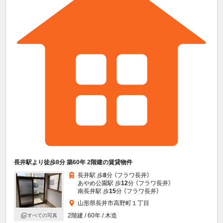
長井駅より徒歩8分 築60年 2階建の賃貸物件
長井駅 歩
8
分 （フラワ長井）
あやめ公園駅 歩
12
分 （フラワ長井）
南長井駅 歩
15
分 （フラワ長井）
山形県長井市高野町１丁目
2階建 / 60年 / 木造
すべての写真