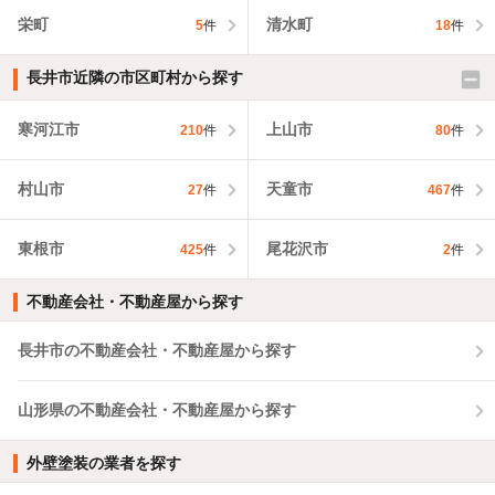
栄町
清水町
5
件
18
件
長井市近隣の市区町村から探す
寒河江市
上山市
210
件
80
件
村山市
天童市
27
件
467
件
東根市
尾花沢市
425
件
2
件
不動産会社・不動産屋から探す
長井市の不動産会社・不動産屋から探す
山形県の不動産会社・不動産屋から探す
外壁塗装の業者を探す