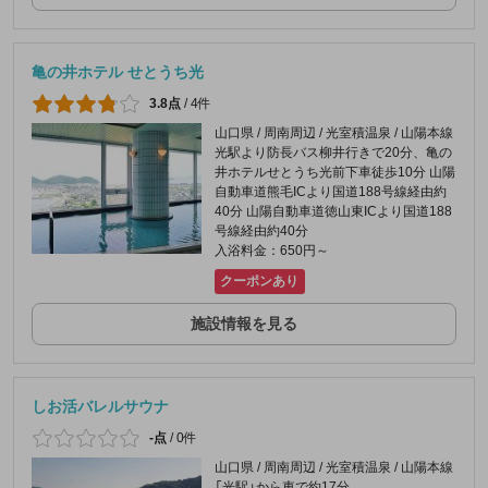
亀の井ホテル せとうち光
3.8点
/
4件
山口県 / 周南周辺 / 光室積温泉 / 山陽本線
光駅より防長バス柳井行きで20分、亀の
井ホテルせとうち光前下車徒歩10分 山陽
自動車道熊毛ICより国道188号線経由約
40分 山陽自動車道徳山東ICより国道188
号線経由約40分
入浴料金：650円～
クーポンあり
施設情報を見る
しお活バレルサウナ
-点
/
0件
山口県 / 周南周辺 / 光室積温泉 / 山陽本線
「光駅」から車で約17分