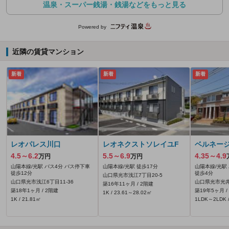
温泉・スーパー銭湯・銭湯などをもっと見る
Powered by
近隣の賃貸マンション
新着
新着
新着
レオパレス川口
レオネクストソレイユF
ベルネージ
4.5～6.2
5.5～6.9
4.35～4.9
万円
万円
山陽本線/光駅 バス4分 バス停下車
山陽本線/光駅 徒歩17分
山陽本線/光駅
徒歩12分
徒歩4分
山口県光市浅江7丁目20-5
山口県光市浅江6丁目11-36
山口県光市光井4
築16年11ヶ月 / 2階建
築18年1ヶ月 / 2階建
築19年5ヶ月 /
1K / 23.61～28.02㎡
1K / 21.81㎡
1LDK～2LDK /