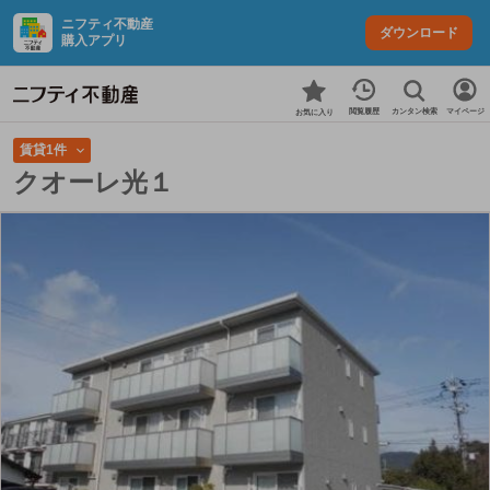
ニフティ不動産
ダウンロード
購入アプリ
カンタン検索
閲覧履歴
マイページ
お気に入り
賃貸1件
クオーレ光１