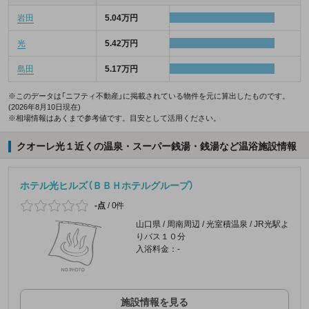
岩田
5.04万円
光
5.42万円
島田
5.17万円
※このデータは「ニフティ不動産」に掲載されている物件を元に算出したものです。
(2026年8月10日現在)
※相場情報はあくまで参考値です。目安として活用ください。
クオーレ光１近くの温泉・スーパー銭湯・銭湯など温浴施設情報
ホテル光ヒルズ（ＢＢＨホテルグループ）
-点
/
0件
山口県 / 周南周辺 / 光室積温泉 / JR光駅よ
りバス１０分
入浴料金：-
施設情報を見る