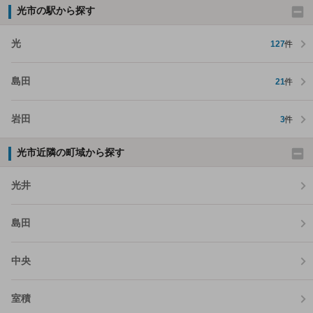
光市の駅から探す
光
127
件
島田
21
件
岩田
3
件
光市近隣の町域から探す
光井
島田
中央
室積