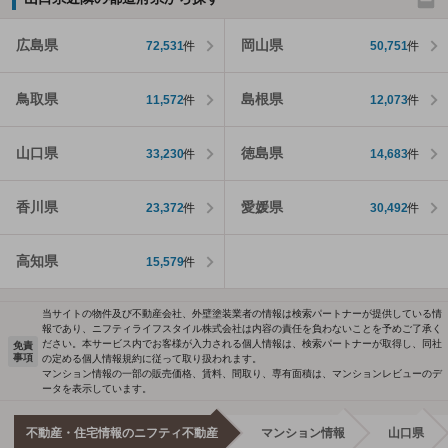
広島県
岡山県
72,531
件
50,751
件
鳥取県
島根県
11,572
件
12,073
件
山口県
徳島県
33,230
件
14,683
件
香川県
愛媛県
23,372
件
30,492
件
高知県
15,579
件
当サイトの物件及び不動産会社、外壁塗装業者の情報は検索パートナーが提供している情
報であり、ニフティライフスタイル株式会社は内容の責任を負わないことを予めご了承く
ださい。本サービス内でお客様が入力される個人情報は、検索パートナーが取得し、同社
免責
事項
の定める個人情報規約に従って取り扱われます。
マンション情報の一部の販売価格、賃料、間取り、専有面積は、マンションレビューのデ
ータを表示しています。
不動産・住宅情報のニフティ不動産
マンション情報
山口県