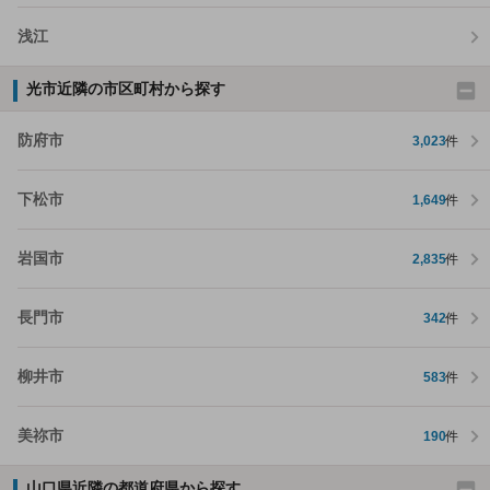
浅江
光市近隣の市区町村から探す
防府市
3,023
件
下松市
1,649
件
岩国市
2,835
件
長門市
342
件
柳井市
583
件
美祢市
190
件
山口県近隣の都道府県から探す