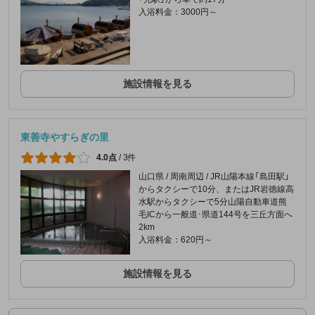
入浴料金：3000円～
施設情報を見る
東善寺やすらぎの里
4.0点
/
3件
山口県 / 周南周辺 / JR山陽本線「島田駅」
からタクシーで10分、またはJR岩徳線高
水駅からタクシーで5分山陽自動車道熊
毛ICから一般道･県道144号を三丘方面へ
2km
入浴料金：620円～
施設情報を見る