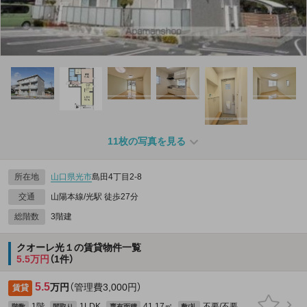
11枚の写真を見る
所在地
山口県
光市
島田4丁目2-8
交通
山陽本線/光駅 徒歩27分
総階数
3階建
クオーレ光１の賃貸物件一覧
5.5万円
（1件）
5.5
万円
（管理費3,000円）
賃貸
1階
1LDK
41.17㎡
不要/不要
階数
間取り
専有面積
敷/礼