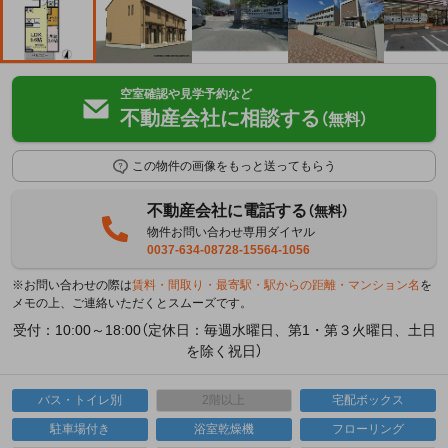
空室確認や見学予約など
不動産会社に相談する
（無料）
この物件の画像をもっと送ってもらう
不動産会社に電話する
（無料）
物件お問い合わせ専用ダイヤル
0037-634-08728-15564-1056
※お問い合わせの際は
賃料・間取り・最寄駅・駅からの距離・マンション名
を
メモの上、ご連絡いただくとスムーズです。
受付：10:00～18:00（定休日：毎週水曜日、第1・第３火曜日、土日
を除く祝日）
バス・トイレ別
2階以上
宅配ボックス
駐車場付き
浴室乾燥機
フローリング