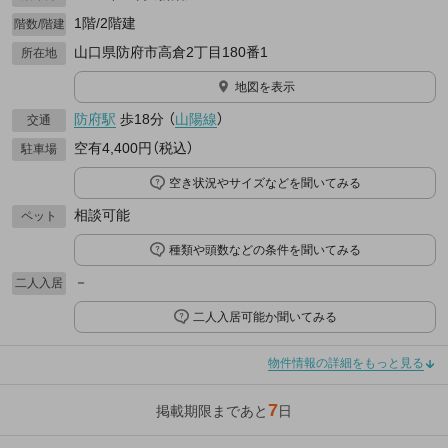
1階/2階建
階数/階建
山口県防府市高倉2丁目180番1
所在地
地図を表示
防府駅
歩18分
（
山陽線
）
交通
空有4,400円（税込）
駐車場
空き状況やサイズなどを聞いてみる
相談可能
ペット
種類や頭数などの条件を聞いてみる
－
二人入居
二人入居可能か聞いてみる
物件情報の詳細をもっと見る
7
掲載期限まであと
日