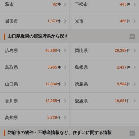
萩市
下松市
82
件
445
件
岩国市
光市
1,373
件
466
件
山口県近隣の都道府県から探す
広島県
岡山県
40,968
件
26,292
件
鳥取県
島根県
3,965
件
2,417
件
山口県
徳島県
12,894
件
9,584
件
香川県
愛媛県
12,255
件
16,051
件
高知県
5,729
件
防府市の物件・不動産情報など、住まいに関する情報