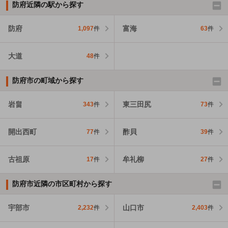
防府近隣の駅から探す
防府
富海
1,097
件
63
件
大道
48
件
防府市の町域から探す
岩畠
東三田尻
343
件
73
件
開出西町
酢貝
77
件
39
件
古祖原
牟礼柳
17
件
27
件
防府市近隣の市区町村から探す
宇部市
山口市
2,232
件
2,403
件