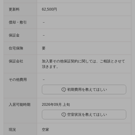
更新料
62,500円
償却・敷引
－
保証金
－
住宅保険
要
保証会社
加入要その他保証契約に関しては、ご相談とさせて
頂きます。
その他費用
－
初期費用を教えてほしい
入居可能時期
2026年09月 上旬
空室状況を教えてほしい
現況
空家