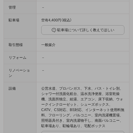
管理
－
駐車場
空有4,400円（税込）
駐車場について詳しく教えてほしい
取引態様
一般媒介
リフォーム
－
リノベーショ
－
ン
設備
公営水道、プロパンガス、下水、バス・トイレ別、
シャワー付洗面化粧台、温水洗浄便座、浴室乾燥
機、洗面所独立、給湯、エアコン、床下収納、ウォ
ークインクローゼット、シューズボックス、
CATV、CS対応、BS対応、インターネット使用料無
料、フローリング、バルコニー、室内洗濯機置場、
照明器具付き、室内洗濯物干し、南面バルコニー、
駐車場あり、駐輪場あり、宅配ボックス