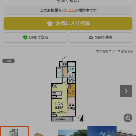
を除く祝日）
このお部屋を
0
人以上
が検討中です
お気に入り登録
LINEで送る
Mailで共有
株式会社エミアス 防府支店
1
/
6