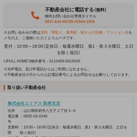
不動産会社に電話する
（無料）
物件お問い合わせ専用ダイヤル
0037-634-08728-15564-1056
※お問い合わせの際は
賃料・間取り・最寄駅・駅からの距離・マンション名
を
メモの上、ご連絡いただくとスムーズです。
受付：10:00～18:00（定休日：毎週水曜日、第1・第３火曜日、土日
を除く祝日）
LIFULL HOME'S物件番号：0110469-0019545
※光IP電話、及びIP電話からはご利用になれません。
※不動産会社の方からの上記電話番号によるお問合せはお断りしております。
取り扱い不動産会社
株式会社エミアス 防府支店
住所
：山口県防府市八王子２丁目３-６
電話番
：0835-26-0246
号
営業時
：10:00～18:00（定休日：毎週水曜日、第1・第３火曜日、土日を
間
除く祝日）