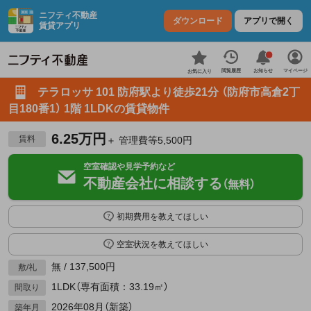
ニフティ不動産
ダウンロード
アプリで開く
賃貸アプリ
お知らせ
閲覧履歴
マイページ
お気に入り
テラロッサ 101 防府駅より徒歩21分 （防府市高倉2丁
目180番1） 1階 1LDKの賃貸物件
6.25万円
賃料
＋ 管理費等5,500円
空室確認や見学予約など
不動産会社に相談する
（無料）
初期費用を教えてほしい
空室状況を教えてほしい
無 / 137,500円
敷/礼
1LDK（専有面積：33.19㎡）
間取り
2026年08月（新築）
築年月