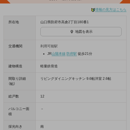
情報の見方はこちら
所在地
山口県防府市高倉2丁目180番1
地図を表示
交通機関
利用可能駅
JR
山陽本線
防府駅
徒歩21分
建物構造
軽量鉄骨造
間取り詳細
リビングダイニングキッチン 9.6帖洋室 2.6帖
（帖）
総戸数
12
バルコニー面
－
積
採光向き
南