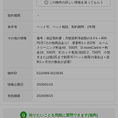
この物件の詳しい情報を送ってもらう
契約期間
－
条件等
ペット可、ペット相談、契約期間：2年間
その他の情報
備考：保証契約要：月額賃料等総額の3.4％＋800
円/月（その他商品あり） 更新料1ヶ月/2年 ルーム
クリーニング料金49、500円 D-roomCardキー料
金16、500円 ICロック電池（初回）2、750円 小型
犬または猫2匹まで飼育可（ペット飼育の場合は＋賃
料1ヶ月分の敷金が必要）
物件ID
0110469-0019545
情報公開日
2026/01/10
有効期限
2026/08/15
Q
知りたいことを気軽に質問できます(無料)