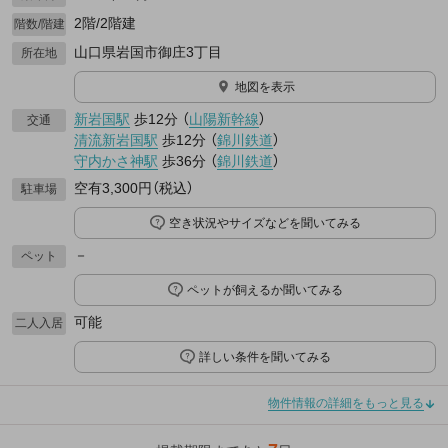
2階/2階建
階数/階建
山口県岩国市御庄3丁目
所在地
地図を表示
新岩国駅
歩12分
（
山陽新幹線
）
交通
清流新岩国駅
歩12分
（
錦川鉄道
）
守内かさ神駅
歩36分
（
錦川鉄道
）
空有3,300円（税込）
駐車場
空き状況やサイズなどを聞いてみる
－
ペット
ペットが飼えるか聞いてみる
可能
二人入居
詳しい条件を聞いてみる
物件情報の詳細をもっと見る