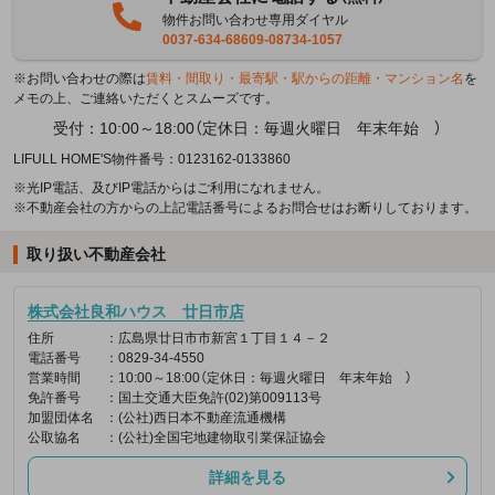
物件お問い合わせ専用ダイヤル
0037-634-68609-08734-1057
※お問い合わせの際は
賃料・間取り・最寄駅・駅からの距離・マンション名
を
メモの上、ご連絡いただくとスムーズです。
受付：10:00～18:00（定休日：毎週火曜日 年末年始 ）
LIFULL HOME'S物件番号：0123162-0133860
※光IP電話、及びIP電話からはご利用になれません。
※不動産会社の方からの上記電話番号によるお問合せはお断りしております。
取り扱い不動産会社
株式会社良和ハウス 廿日市店
住所
：広島県廿日市市新宮１丁目１４－２
電話番号
：0829-34-4550
営業時間
：10:00～18:00（定休日：毎週火曜日 年末年始 ）
免許番号
：国土交通大臣免許(02)第009113号
加盟団体名
：(公社)西日本不動産流通機構
公取協名
：(公社)全国宅地建物取引業保証協会
詳細を見る