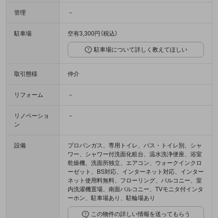
管理
－
駐車場
空有3,300円（税込）
駐車場について詳しく教えてほしい
取引態様
仲介
リフォーム
－
リノベーショ
－
ン
設備
プロパンガス、専用トイレ、バス・トイレ別、シャ
ワー、シャワー付洗面化粧台、温水洗浄便座、浴室
乾燥機、洗面所独立、エアコン、ウォークインクロ
ーゼット、BS対応、インターネット対応、インター
ネット使用料無料、フローリング、バルコニー、室
内洗濯機置場、南面バルコニー、TVモニタ付インタ
ーホン、駐車場あり、駐輪場あり
この物件の詳しい情報を送ってもらう