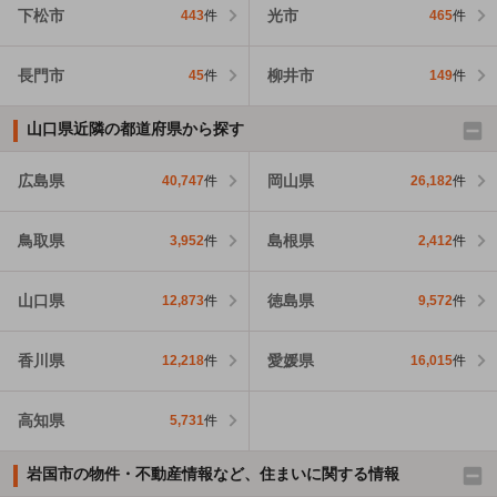
下松市
光市
443
件
465
件
長門市
柳井市
45
件
149
件
山口県近隣の都道府県から探す
広島県
岡山県
40,747
件
26,182
件
鳥取県
島根県
3,952
件
2,412
件
山口県
徳島県
12,873
件
9,572
件
香川県
愛媛県
12,218
件
16,015
件
高知県
5,731
件
岩国市の物件・不動産情報など、住まいに関する情報