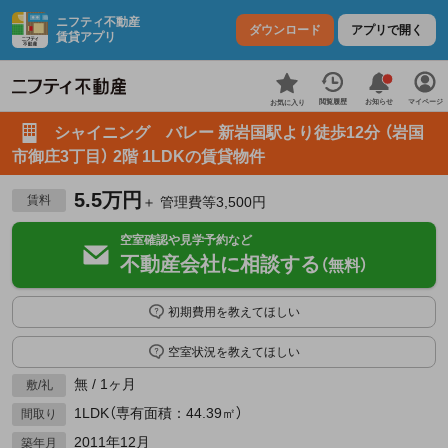
ニフティ不動産
ダウンロード
アプリで開く
賃貸アプリ
お知らせ
閲覧履歴
マイページ
お気に入り
シャイニング バレー 新岩国駅より徒歩12分 （岩国
市御庄3丁目） 2階 1LDKの賃貸物件
5.5万円
賃料
＋ 管理費等3,500円
空室確認や見学予約など
不動産会社に相談する
（無料）
初期費用を教えてほしい
空室状況を教えてほしい
無 / 1ヶ月
敷/礼
1LDK（専有面積：44.39㎡）
間取り
2011年12月
築年月