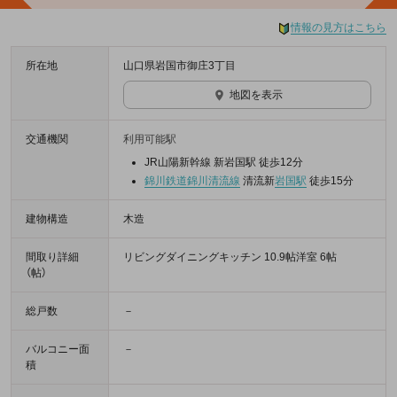
情報の見方はこちら
所在地
山口県岩国市御庄3丁目
地図を表示
交通機関
利用可能駅
JR山陽新幹線 新岩国駅 徒歩12分
錦川鉄道錦川清流線
清流新
岩国駅
徒歩15分
建物構造
木造
間取り詳細
リビングダイニングキッチン 10.9帖洋室 6帖
（帖）
総戸数
－
バルコニー面
－
積