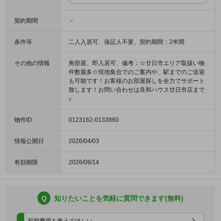
契約期間
－
条件等
二人入居可、保証人不要、契約期間：2年間
その他の情報
角部屋、即入居可、備考：☆廿日市エリア取扱い物
件数最多☆現地集合でのご案内や、駅までのご送迎
も可能です！お客様のお部屋探しを全力でサポート
致します！お問い合わせは良和ハウス廿日市店まで
♪
物件ID
0123162-0133860
情報公開日
2026/04/03
有効期限
2026/08/14
Q
知りたいことを気軽に質問できます(無料)
初期費用を教えてほしい