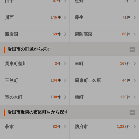
由宇
柱野
57
件
4
件
川西
藤生
146
件
71
件
新岩国
周防高森
69
件
66
件
岩国市の町域から探す
周東町差川
車町
3
件
167
件
三笠町
周東町上久原
104
件
44
件
室の木町
楠町
198
件
120
件
岩国市近隣の市区町村から探す
萩市
防府市
82
件
1,228
件