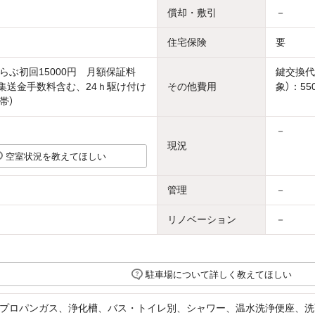
償却・敷引
－
住宅保険
要
らぶ初回15000円 月額保証料
鍵交換代
円（集送金手数料含む、24ｈ駆け付け
その他費用
象）：55
帯）
－
現況
空室状況を教えてほしい
管理
－
リノベーション
－
駐車場について詳しく教えてほしい
プロパンガス、浄化槽、バス・トイレ別、シャワー、温水洗浄便座、洗