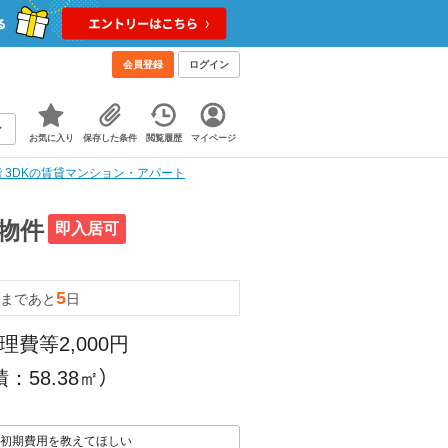
会員登録
ログイン
お気に入り
保存した条件
閲覧履歴
マイページ
階 3DKの賃貸マンション・アパート
貸物件
即入居可
5
まであと
日
理費等2,000円
：58.38㎡）
初期費用を教えてほしい