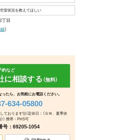
空室状況を教えてほしい
2丁目
陽線
）
予約など
社に相談する
（無料）
なったら、お気軽にお電話ください。
37-634-05800
営業しております!))（定休日：（ＧＷ、夏季休
浴室
玄関
室内
）） 携帯・PHS可
：69205-1054
室内
室内
室内
室内