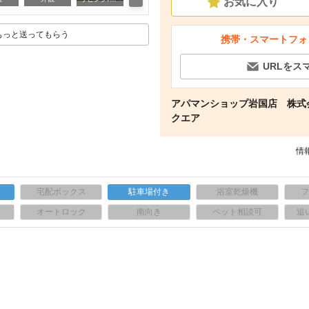
お気に入り
もっと送ってもらう
携帯・スマートフォ
URLをス
アパマンショップ岩国店 株式
クエア
情報
宅配ボックス
駐車場付き
浴室乾燥機
上
オートロック
南向き
ペット相談可
追