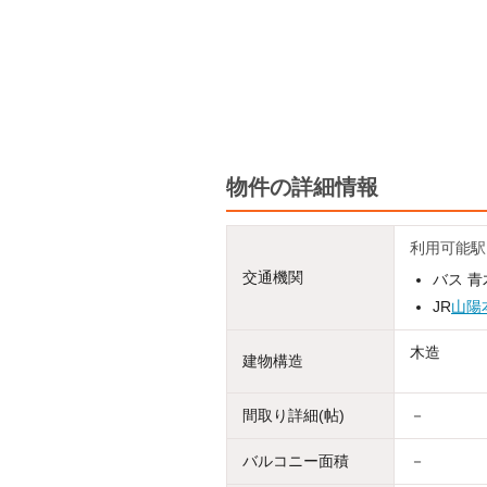
物件の詳細情報
利用可能駅
交通機関
バス 青
JR
山陽
木造
建物構造
間取り詳細(帖)
－
バルコニー面積
－