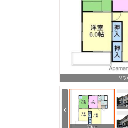
間取
外
間取り
外