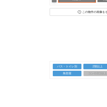
この物件の画像を
バス・トイレ別
2階以上
角部屋
コンロ2口以