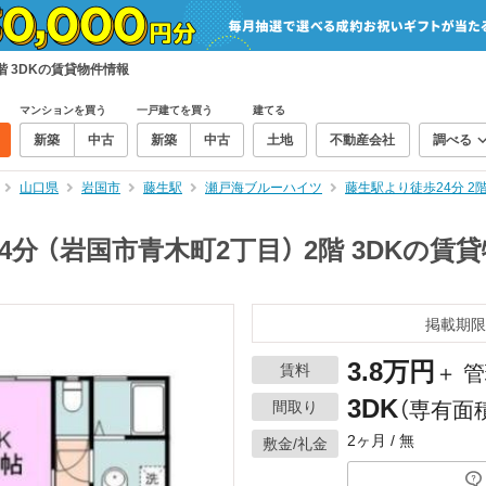
階 3DKの賃貸物件情報
マンションを買う
一戸建てを買う
建てる
新築
中古
新築
中古
土地
不動産会社
調べる
山口県
岩国市
藤生駅
瀬戸海ブルーハイツ
藤生駅より徒歩24分 2
分 （岩国市青木町2丁目） 2階 3DKの賃
掲載期限
3.8万円
賃料
＋ 管
3DK
間取り
（専有面積
2ヶ月 / 無
敷金/礼金