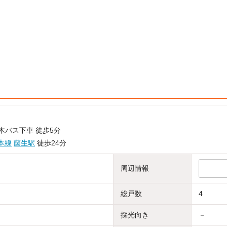
木バス下車 徒歩5分
本線
藤生駅
徒歩24分
周辺情報
総戸数
4
採光向き
－