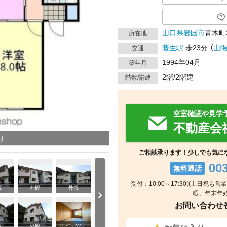
山口県
岩国市
青木町
所在地
藤生駅
歩23分
（
山
交通
1994年04月
築年月
2階/2階建
階数/階建
空室確認や見学
不動産会
り
ご相談承ります！少しでも気に
00
無料通話
受付：10:00～17:30((土日祝も
観
外観
外観
暇、年末年始
お問い合わせ番号
キッチン
観
外観
リビング/ダイニング