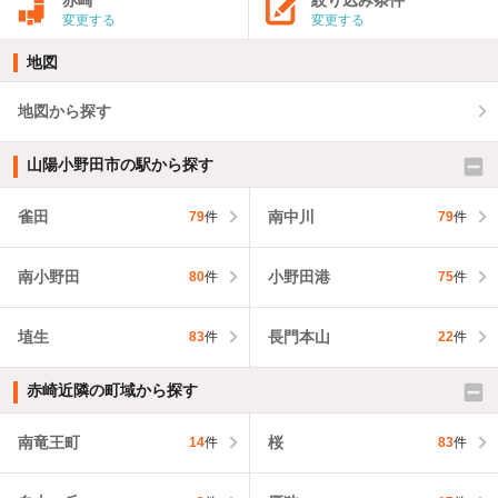
変更する
変更する
地図
地図から探す
山陽小野田市の駅から探す
雀田
南中川
79
件
79
件
南小野田
小野田港
80
件
75
件
埴生
長門本山
83
件
22
件
赤崎近隣の町域から探す
南竜王町
桜
14
件
83
件