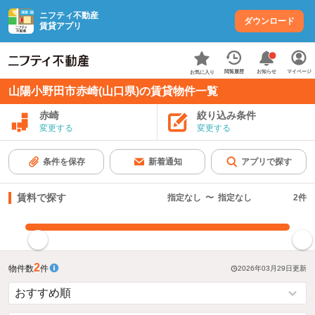
ニフティ不動産
ダウンロード
賃貸アプリ
お知らせ
閲覧履歴
マイページ
お気に入り
山陽小野田市赤崎(山口県)の賃貸物件一覧
赤崎
絞り込み条件
変更する
変更する
条件を保存
新着通知
アプリで探す
賃料で探す
指定なし
〜
指定なし
2
件
指定した賃料で絞り込む
2
物件数
件
2026年03月29日
更新