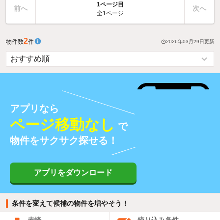
1ページ目
前へ
次へ
全1ページ
2
物件数
件
2026年03月29日
更新
アプリなら
ページ移動なし
で
物件をサクサク探せる！
アプリをダウンロード
条件を変えて候補の物件を増やそう！
赤崎
絞り込み条件