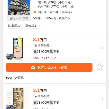
雀田駅 歩
20
分 （小野田線）
浜河内駅 歩
25
分 （小野田線）
山口県山陽小野田市赤崎２
5階建 / 36年5ヶ月 / 鉄筋コン
すべての写真
駐車場あり
駐輪場あり
3.1
万円
（管理費不要）
31,000円
不要
敷
礼
4階 / 1K / 17.39㎡
お問い合わせ
（無料）
提供
3.1
万円
（管理費不要）
31,000円
不要
敷
礼
4階 / 1K / 20.0㎡