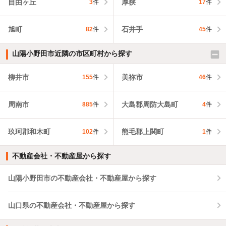
自由ヶ丘
厚狭
3
件
17
件
旭町
石井手
82
件
45
件
山陽小野田市近隣の市区町村から探す
柳井市
美祢市
155
件
46
件
周南市
大島郡周防大島町
885
件
4
件
玖珂郡和木町
熊毛郡上関町
102
件
1
件
不動産会社・不動産屋から探す
山陽小野田市の不動産会社・不動産屋から探す
山口県の不動産会社・不動産屋から探す