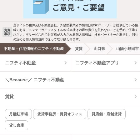
バス・トイレ別
2階以上
駐車場あり
ペット相談
当サイトの物件及び不動産会社、外壁塗装業者の情報は検索パートナーが提供している情
報であり、ニフティライフスタイル株式会社は内容の責任を負わないことを予めご了承く
免責
洗濯機置場あり
独立洗面台
事項
ださい。本サービス内でお客様が入力される個人情報は、検索パートナーが取得し、同社
の定める個人情報規約に従って取り扱われます。
エアコンあり
都市ガス
不動産・住宅情報のニフティ不動産
賃貸
山口県
山陽小野田市
ニフティ不動産
ニフティ不動産アプリ
温水洗浄便座
オートロック
コンロ2口以上
追焚き機能
＼Because／ ニフティ不動産
TV付インターホン
角部屋
賃貸
新着のみ
インターネット無料
月極駐車場
賃貸事務所・賃貸オフィス
貸店舗・店舗賃貸
貸し倉庫
該当件数:
物件一覧に反映
2
件