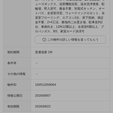
ューズボックス、追焚機能浴室、温水洗浄便座、駐
輪場、即入居可、敷金不要、対面式キッチン、オー
トバス、全居室洋室、ウォークインクロゼット、全
居室フローリング、エアコン2台、床下収納、保証
金不要、2×4工法、敷地内ごみ置き場、駐車並列2
台、東南向き、LDK12畳以上、全居室6畳以上、プ
ロパンガス、BS、家賃カード決済可
この物件の詳しい情報を送ってもらう
契約期間
普通借家 2年
条件等
－
その他の情報
－
物件ID
100511859064
情報公開日
2026/08/07
有効期限
2026/08/22