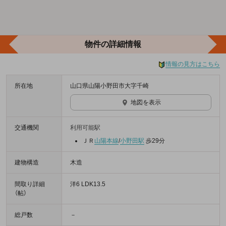
物件の詳細情報
情報の見方はこちら
所在地
山口県山陽小野田市大字千崎
地図を表示
交通機関
利用可能駅
ＪＲ
山陽本線
/
小野田駅
歩29分
建物構造
木造
間取り詳細
洋6 LDK13.5
（帖）
総戸数
－