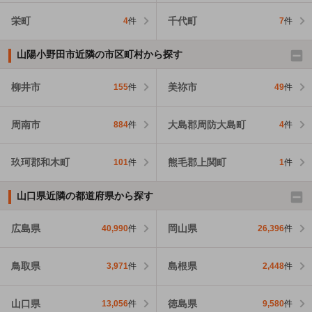
栄町
千代町
4
件
7
件
山陽小野田市近隣の市区町村から探す
柳井市
美祢市
155
件
49
件
周南市
大島郡周防大島町
884
件
4
件
玖珂郡和木町
熊毛郡上関町
101
件
1
件
山口県近隣の都道府県から探す
広島県
岡山県
40,990
件
26,396
件
鳥取県
島根県
3,971
件
2,448
件
山口県
徳島県
13,056
件
9,580
件