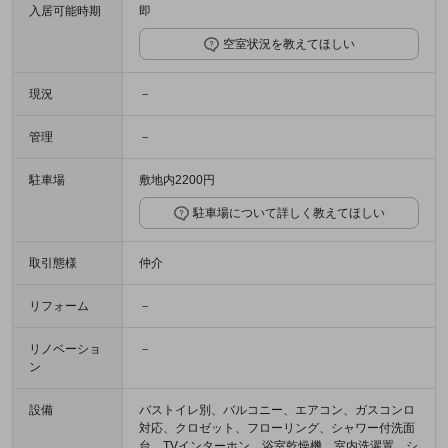
入居可能時期
即
空室状況を教えてほしい
現況
－
管理
－
駐車場
敷地内2200円
駐車場について詳しく教えてほしい
取引態様
仲介
リフォーム
－
リノベーショ
－
ン
設備
バストイレ別、バルコニー、エアコン、ガスコンロ
対応、クロゼット、フローリング、シャワー付洗面
台、TVインターホン、浴室乾燥機、室内洗濯置、シ