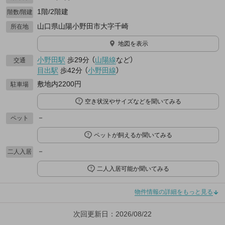
1階/2階建
階数/階建
山口県山陽小野田市大字千崎
所在地
地図を表示
小野田駅
歩29分
（
山陽線
など
）
交通
目出駅
歩42分
（
小野田線
）
敷地内2200円
駐車場
空き状況やサイズなどを聞いてみる
－
ペット
ペットが飼えるか聞いてみる
－
二人入居
二人入居可能か聞いてみる
物件情報の詳細をもっと見る
次回更新日：2026/08/22