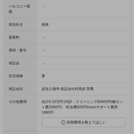
バルコニー面
－
積
採光向き
南東
更新料
－
償却・敷引
－
保証金
－
住宅保険
要
保証会社
必加入備考:保証会社利用必 実費
その他費用
合計6.33万円（内訳：クリーニング60000円/鍵セッ
ト費3300円）、町会費600円/ruumサポート費用
1980円
初期費用を教えてほしい