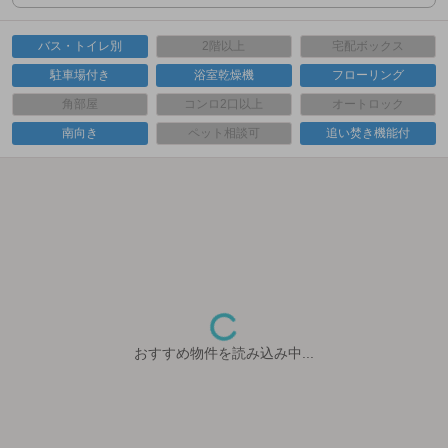
バス・トイレ別
2階以上
宅配ボックス
駐車場付き
浴室乾燥機
フローリング
角部屋
コンロ2口以上
オートロック
南向き
ペット相談可
追い焚き機能付
おすすめ物件を読み込み中...