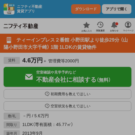
ニフティ不動産
ダウンロード
アプリで開く
賃貸アプリ
お知らせ
閲覧履歴
マイページ
お気に入り
ティーインプレス２番館 小野田駅より徒歩29分 （山
陽小野田市大字千崎） 1階 1LDKの賃貸物件
4.6万円
賃料
＋ 管理費等2000円
空室確認や見学予約など
不動産会社に相談する
（無料）
初期費用を教えてほしい
空室状況を教えてほしい
－円 / 5.6万円
敷/礼
1LDK（専有面積：45.77㎡）
間取り
2013年9月
築年月