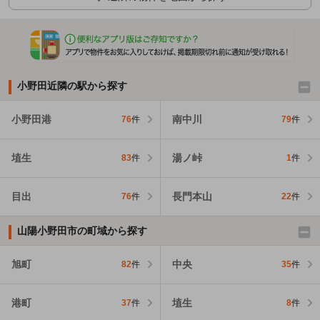
小野田近隣の駅から探す
小野田港
南中川
76
件
79
件
埴生
湯ノ峠
83
件
1
件
目出
長門本山
76
件
22
件
山陽小野田市の町域から探す
旭町
中央
82
件
35
件
港町
埴生
37
件
8
件