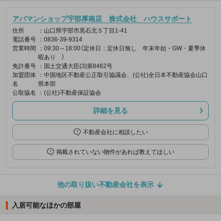
アパマンショップ宇部厚南店 株式会社 ハウスサポート
住所
：山口県宇部市黒石北５丁目1-41
電話番号
：0836-39-9314
営業時間
：09:30～18:00（定休日：定休日無し 年末年始・GW・夏季休
暇あり ）
免許番号
：国土交通大臣(3)第8462号
加盟団体
：中国地区不動産公正取引協議会、(公社)全日本不動産協会山口
名
県本部
公取協名
：(公社)不動産保証協会
詳細を見る
不動産会社に相談したい
掲載されていない物件があれば教えてほしい
他の取り扱い不動産会社を表示
入居可能なほかの部屋