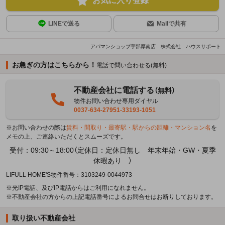
お気に入り登録
LINEで送る
Mailで共有
アパマンショップ宇部厚南店 株式会社 ハウスサポート
お急ぎの方はこちらから！
電話で問い合わせる(無料)
不動産会社に電話する
（無料）
物件お問い合わせ専用ダイヤル
0037-634-27951-33193-1051
※お問い合わせの際は
賃料・間取り・最寄駅・駅からの距離・マンション名
を
メモの上、ご連絡いただくとスムーズです。
受付：09:30～18:00（定休日：定休日無し 年末年始・GW・夏季
休暇あり ）
LIFULL HOME'S物件番号：3103249-0044973
※光IP電話、及びIP電話からはご利用になれません。
※不動産会社の方からの上記電話番号によるお問合せはお断りしております。
取り扱い不動産会社