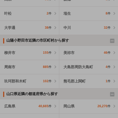
叶松
埴生
2
件
8
件
大学通
中川
38
件
32
件
山陽小野田市近隣の市区町村から探す
柳井市
美祢市
155
件
46
件
周南市
大島郡周防大島町
885
件
4
件
玖珂郡和木町
熊毛郡上関町
102
件
1
件
山口県近隣の都道府県から探す
広島県
岡山県
40,665
件
26,270
件