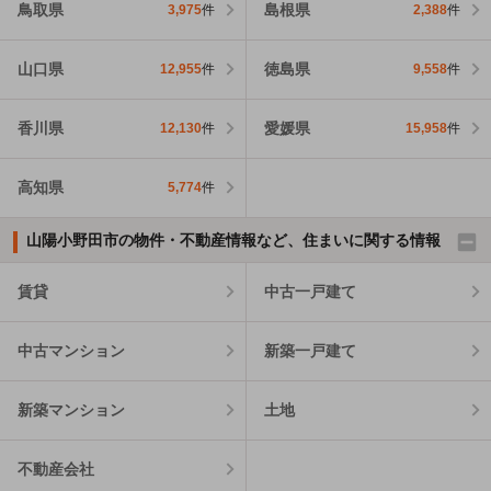
鳥取県
島根県
3,975
件
2,388
件
山口県
徳島県
12,955
件
9,558
件
香川県
愛媛県
12,130
件
15,958
件
高知県
5,774
件
山陽小野田市の物件・不動産情報など、住まいに関する情報
賃貸
中古一戸建て
中古マンション
新築一戸建て
新築マンション
土地
不動産会社