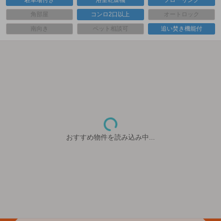
駐車場付き
浴室乾燥機
フローリング
角部屋
コンロ2口以上
オートロック
南向き
ペット相談可
追い焚き機能付
おすすめ物件を読み込み中...