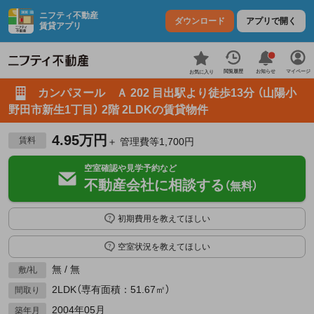
ニフティ不動産
ダウンロード
アプリで開く
賃貸アプリ
お知らせ
閲覧履歴
マイページ
お気に入り
カンパヌール Ａ 202 目出駅より徒歩13分 （山陽小
野田市新生1丁目） 2階 2LDKの賃貸物件
4.95万円
賃料
＋ 管理費等1,700円
空室確認や見学予約など
不動産会社に相談する
（無料）
初期費用を教えてほしい
空室状況を教えてほしい
無 / 無
敷/礼
2LDK（専有面積：51.67㎡）
間取り
2004年05月
築年月