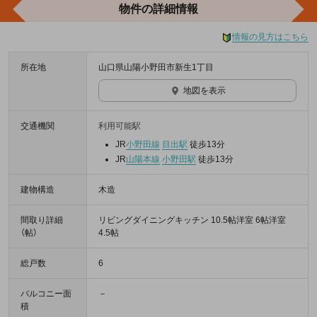
物件の詳細情報
情報の見方はこちら
所在地
山口県山陽小野田市新生1丁目
地図を表示
交通機関
利用可能駅
JR
小野田線
目出駅
徒歩13分
JR
山陽本線
小野田駅
徒歩13分
建物構造
木造
間取り詳細
リビングダイニングキッチン 10.5帖洋室 6帖洋室
（帖）
4.5帖
総戸数
6
バルコニー面
－
積