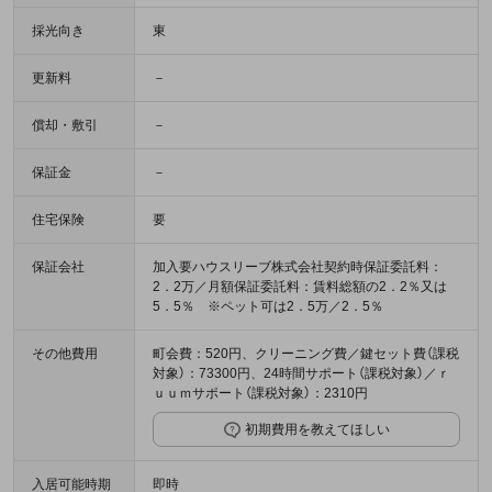
採光向き
東
更新料
－
償却・敷引
－
保証金
－
住宅保険
要
保証会社
加入要ハウスリーブ株式会社契約時保証委託料：
2．2万／月額保証委託料：賃料総額の2．2％又は
5．5％ ※ペット可は2．5万／2．5％
その他費用
町会費：520円、クリーニング費／鍵セット費（課税
対象）：73300円、24時間サポート（課税対象）／ｒ
ｕｕｍサポート（課税対象）：2310円
初期費用を教えてほしい
入居可能時期
即時