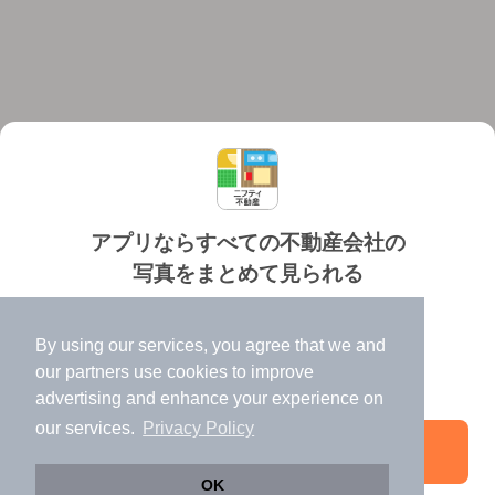
アプリならすべての不動産会社の
写真をまとめて見られる
対応機種
個人情報保護ポリシー
利用規約
運営会社
✔️
たくさんの写真でイメージふくらむ
ヘルプ・お問い合わせ
採用情報
By using our services, you agree that we and
✔️
高速表示で似た物件も見つけやすい
our
partners
use cookies to improve
✔️
便利な通知機能も充実
advertising and enhance your experience on
our services.
Privacy Policy
アプリを開く
©NIFTY Lifestyle Co., Ltd.
OK