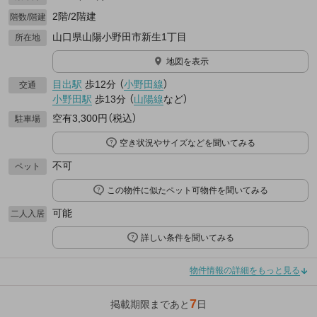
2階/2階建
階数/階建
山口県山陽小野田市新生1丁目
所在地
地図を表示
目出駅
歩12分
（
小野田線
）
交通
小野田駅
歩13分
（
山陽線
など
）
空有3,300円（税込）
駐車場
空き状況やサイズなどを聞いてみる
不可
ペット
この物件に似たペット可物件を聞いてみる
可能
二人入居
詳しい条件を聞いてみる
物件情報の詳細をもっと見る
7
掲載期限まであと
日