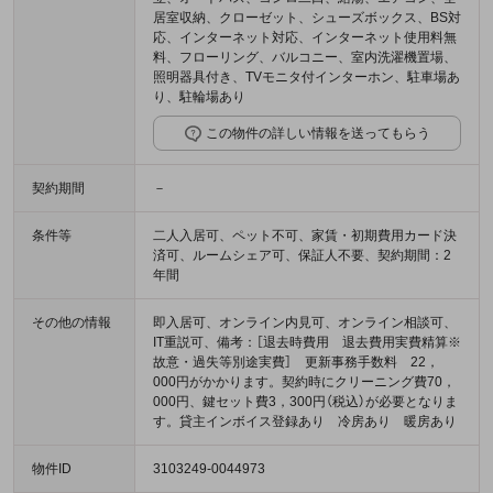
居室収納、クローゼット、シューズボックス、BS対
応、インターネット対応、インターネット使用料無
料、フローリング、バルコニー、室内洗濯機置場、
照明器具付き、TVモニタ付インターホン、駐車場あ
り、駐輪場あり
この物件の詳しい情報を送ってもらう
契約期間
－
条件等
二人入居可、ペット不可、家賃・初期費用カード決
済可、ルームシェア可、保証人不要、契約期間：2
年間
その他の情報
即入居可、オンライン内見可、オンライン相談可、
IT重説可、備考：［退去時費用 退去費用実費精算※
故意・過失等別途実費］ 更新事務手数料 22，
000円がかかります。契約時にクリーニング費70，
000円、鍵セット費3，300円（税込）が必要となりま
す。貸主インボイス登録あり 冷房あり 暖房あり
物件ID
3103249-0044973