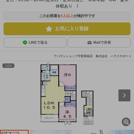
休暇あり ）
このお部屋を
0
人以上
が検討中です
お気に入り登録
LINEで送る
Mailで共有
アパマンショップ宇部厚南店 株式会社 ハウスサポート
1
/
16