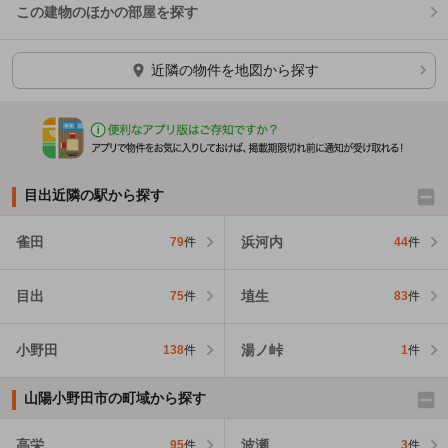
この建物のほかの部屋を探す
ほかの部屋を検索中…
近隣の物件を地図から探す
目出近隣の駅から探す
雀田
浜河内
79
件
44
件
目出
埴生
75
件
83
件
小野田
湯ノ峠
138
件
1
件
山陽小野田市の町域から探す
高栄
波瀬
95
件
3
件