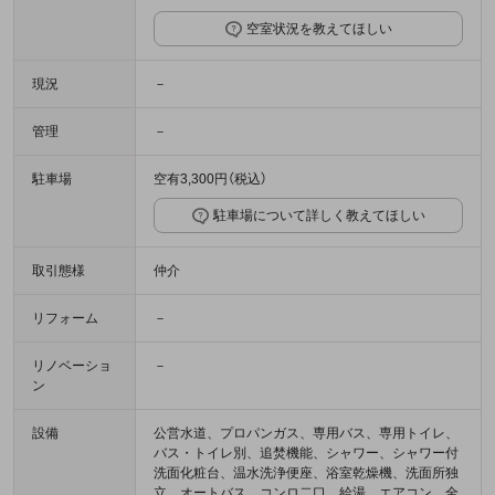
空室状況を教えてほしい
現況
－
管理
－
駐車場
空有3,300円（税込）
駐車場について詳しく教えてほしい
取引態様
仲介
リフォーム
－
リノベーショ
－
ン
設備
公営水道、プロパンガス、専用バス、専用トイレ、
バス・トイレ別、追焚機能、シャワー、シャワー付
洗面化粧台、温水洗浄便座、浴室乾燥機、洗面所独
立、オートバス、コンロ二口、給湯、エアコン、全