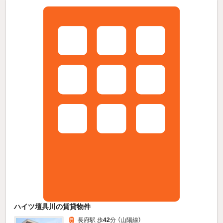
ハイツ壇具川の賃貸物件
長府駅 歩
42
分 （山陽線）