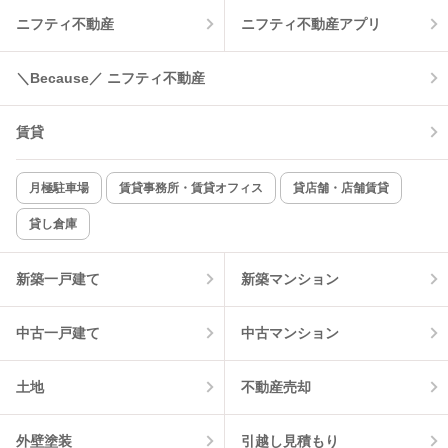
ニフティ不動産
ニフティ不動産アプリ
温水洗浄便座
オートロック
＼Because／ ニフティ不動産
コンロ2口以上
追焚き機能
賃貸
TV付インターホン
角部屋
新着のみ
インターネット無料
月極駐車場
賃貸事務所・賃貸オフィス
貸店舗・店舗賃貸
貸し倉庫
該当件数:
物件一覧に反映
1
件
新築一戸建て
新築マンション
中古一戸建て
中古マンション
土地
不動産売却
外壁塗装
引越し見積もり