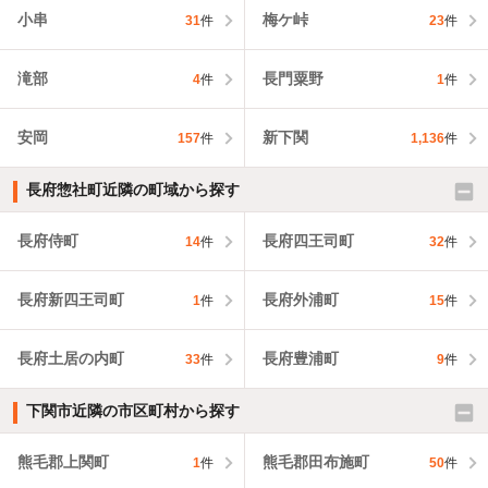
小串
梅ケ峠
31
件
23
件
滝部
長門粟野
4
件
1
件
安岡
新下関
157
件
1,136
件
長府惣社町近隣の町域から探す
長府侍町
長府四王司町
14
件
32
件
長府新四王司町
長府外浦町
1
件
15
件
長府土居の内町
長府豊浦町
33
件
9
件
下関市近隣の市区町村から探す
熊毛郡上関町
熊毛郡田布施町
1
件
50
件