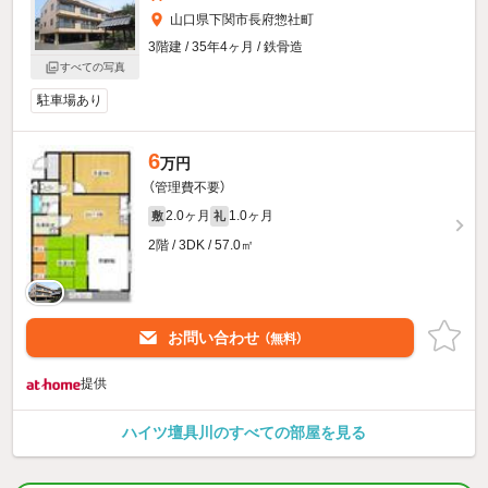
山口県下関市長府惣社町
3階建 / 35年4ヶ月 / 鉄骨造
すべての写真
駐車場あり
6
万円
（管理費不要）
2.0ヶ月
1.0ヶ月
敷
礼
2階 / 3DK / 57.0㎡
お問い合わせ
（無料）
提供
ハイツ壇具川のすべての部屋を見る