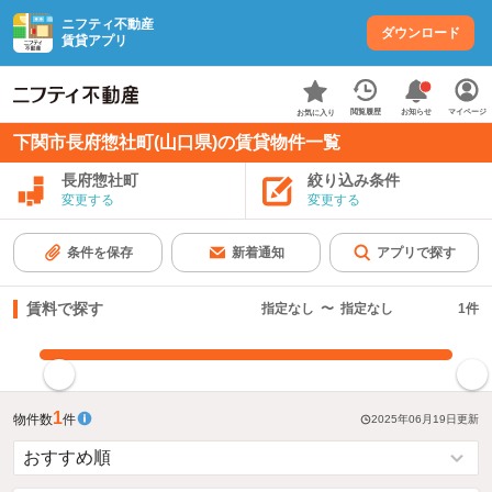
ニフティ不動産
ダウンロード
賃貸アプリ
お知らせ
閲覧履歴
マイページ
お気に入り
下関市長府惣社町(山口県)の賃貸物件一覧
長府惣社町
絞り込み条件
変更する
変更する
条件を保存
新着通知
アプリで探す
賃料で探す
指定なし
〜
指定なし
1
件
指定した賃料で絞り込む
1
物件数
件
2025年06月19日
更新