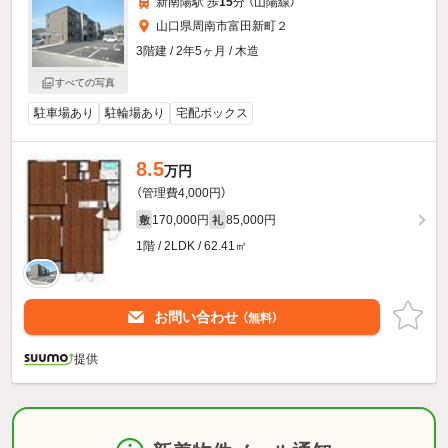
新南陽駅 歩
15
分 （山陽線）
山口県周南市富田新町２
3階建 / 2年5ヶ月 / 木造
すべての写真
駐車場あり
駐輪場あり
宅配ボックス
8.5
万円
（管理費4,000円）
170,000円
85,000円
敷
礼
1階 / 2LDK / 62.41㎡
お問い合わせ
（無料）
提供