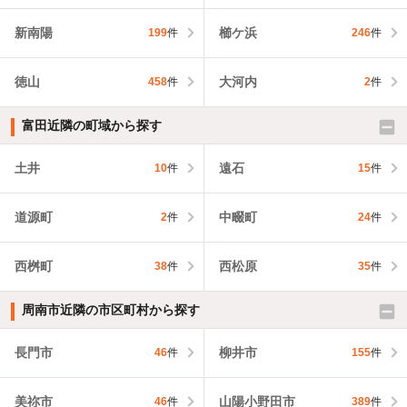
新南陽
櫛ケ浜
199
件
246
件
徳山
大河内
458
件
2
件
富田近隣の町域から探す
土井
遠石
10
件
15
件
道源町
中畷町
2
件
24
件
西桝町
西松原
38
件
35
件
周南市近隣の市区町村から探す
長門市
柳井市
46
件
155
件
美祢市
山陽小野田市
46
件
389
件