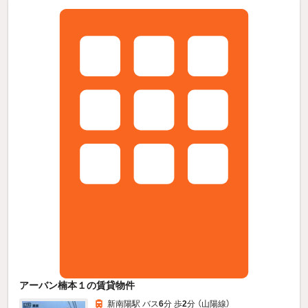
アーバン楠本１の賃貸物件
新南陽駅 バス
6
分 歩
2
分 （山陽線）