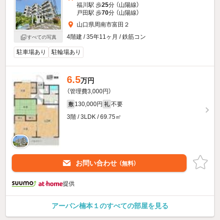
福川駅 歩
25
分 （山陽線）
戸田駅 歩
70
分 （山陽線）
山口県周南市富田２
4階建 / 35年11ヶ月 / 鉄筋コン
すべての写真
駐車場あり
駐輪場あり
6.5
万円
（管理費3,000円）
130,000円
不要
敷
礼
3階 / 3LDK / 69.75㎡
お問い合わせ
（無料）
提供
アーバン楠本１のすべての部屋を見る