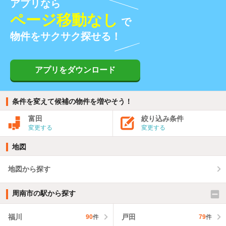
アプリなら
ページ移動なし
で
物件をサクサク探せる！
アプリをダウンロード
条件を変えて候補の物件を増やそう！
富田
絞り込み条件
変更する
変更する
地図
地図から探す
周南市の駅から探す
福川
戸田
90
件
79
件