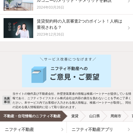
ルコニーのメリット・デメリットを解説
2024年03月26日
賃貸契約時の入居審査2つのポイント！人柄は
重視される？
2023年12月26日
他の人はこんな条件で絞り込んでいます！
人気のこだわり条件
バス・トイレ別
2階以上
駐車場あり
ペット相談
当サイトの物件及び不動産会社、外壁塗装業者の情報は検索パートナーが提供している情
報であり、ニフティライフスタイル株式会社は内容の責任を負わないことを予めご了承く
免責
事項
ださい。本サービス内でお客様が入力される個人情報は、検索パートナーが取得し、同社
洗濯機置場あり
独立洗面台
の定める個人情報規約に従って取り扱われます。
不動産・住宅情報のニフティ不動産
賃貸
山口県
周南市
エアコンあり
都市ガス
ニフティ不動産
ニフティ不動産アプリ
温水洗浄便座
オートロック