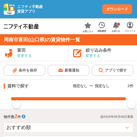
ニフティ不動産
ダウンロード
賃貸アプリ
お知らせ
閲覧履歴
マイページ
お気に入り
周南市富田(山口県)の賃貸物件一覧
富田
絞り込み条件
変更する
変更する
条件を保存
新着通知
アプリで探す
賃料で探す
指定なし
〜
指定なし
2
件
指定した賃料で絞り込む
2
物件数
件
2026年06月09日
更新