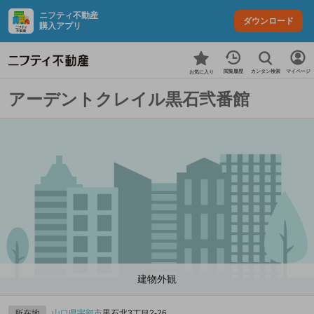
ニフティ不動産
ダウンロード
購入アプリ
カンタン検索
閲覧履歴
マイページ
お気に入り
アーデントクレイル黒石弐番館
建物外観
所在地
山口県
宇部市
黒石北3丁目2-26