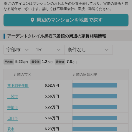
※ このアイコンはマンションのおおよその位置を表しており、実際の場所と異
なる場合がございます。詳しくは不動産会社に直接ご確認ください。
周辺のマンションを地図で探す
アーデントクレイル黒石弐番館の周辺の家賃相場情報
5.22
1.2
7.6
平均値
最安値
最高値
万円
万円
万円
近隣の市区
近隣の家賃相場
熊毛郡平生町
6.52万円
下関市
5.56万円
宇部市
5.22万円
山口市
5.66万円
萩市
6.23万円