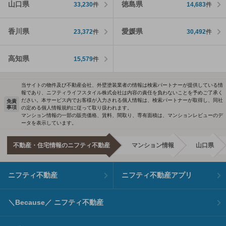
山口県
徳島県
33,230
件
14,683
件
香川県
愛媛県
23,372
件
30,492
件
高知県
15,579
件
当サイトの物件及び不動産会社、外壁塗装業者の情報は検索パートナーが提供している情
報であり、ニフティライフスタイル株式会社は内容の責任を負わないことを予めご了承く
ださい。本サービス内でお客様が入力される個人情報は、検索パートナーが取得し、同社
免責
事項
の定める個人情報規約に従って取り扱われます。
マンション情報の一部の販売価格、賃料、間取り、専有面積は、マンションレビューのデ
ータを表示しています。
不動産・住宅情報のニフティ不動産
マンション情報
山口県
ニフティ不動産
ニフティ不動産アプリ
＼Because／ ニフティ不動産