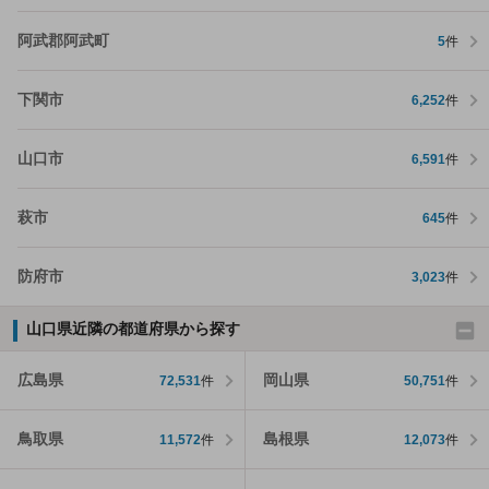
阿武郡阿武町
5
件
下関市
6,252
件
山口市
6,591
件
萩市
645
件
防府市
3,023
件
山口県近隣の都道府県から探す
広島県
岡山県
72,531
件
50,751
件
鳥取県
島根県
11,572
件
12,073
件