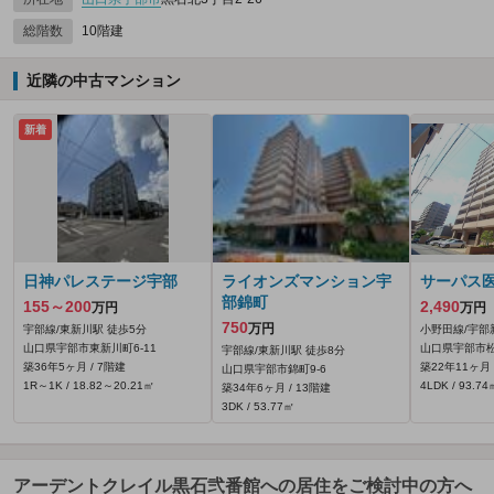
総階数
10階建
近隣の中古マンション
新着
日神パレステージ宇部
ライオンズマンション宇
サーパス
部錦町
155～200
2,490
万円
万円
750
万円
宇部線/東新川駅 徒歩5分
小野田線/宇部
山口県宇部市東新川町6-11
山口県宇部市松
宇部線/東新川駅 徒歩8分
築36年5ヶ月 / 7階建
築22年11ヶ月 
山口県宇部市錦町9-6
1R～1K / 18.82～20.21㎡
4LDK / 93.74
築34年6ヶ月 / 13階建
3DK / 53.77㎡
アーデントクレイル黒石弐番館への居住をご検討中の方へ