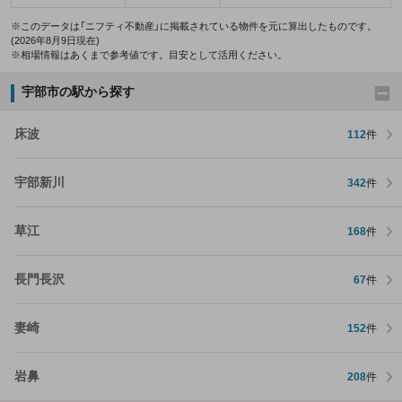
※このデータは「ニフティ不動産」に掲載されている物件を元に算出したものです。
(2026年8月9日現在)
※相場情報はあくまで参考値です。目安として活用ください。
宇部市の駅から探す
床波
112
件
宇部新川
342
件
草江
168
件
長門長沢
67
件
妻崎
152
件
岩鼻
208
件