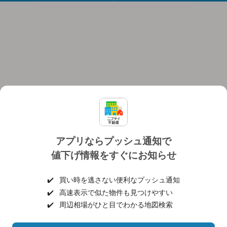
アプリならプッシュ通知で
値下げ情報をすぐにお知らせ
対応機種
個人情報保護ポリシー
利用規約
運営会社
✔️
買い時を逃さない便利なプッシュ通知
ヘルプ・お問い合わせ
採用情報
✔️
高速表示で似た物件も見つけやすい
✔️
周辺相場がひと目でわかる地図検索