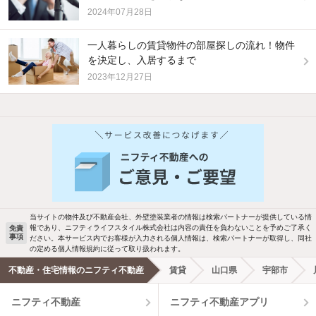
2024年07月28日
一人暮らしの賃貸物件の部屋探しの流れ！物件
を決定し、入居するまで
2023年12月27日
他の人はこんな条件で絞り込んでいます！
人気のこだわり条件
バス・トイレ別
2階以上
駐車場あり
ペット相談
当サイトの物件及び不動産会社、外壁塗装業者の情報は検索パートナーが提供している情
報であり、ニフティライフスタイル株式会社は内容の責任を負わないことを予めご了承く
免責
洗濯機置場あり
独立洗面台
事項
ださい。本サービス内でお客様が入力される個人情報は、検索パートナーが取得し、同社
の定める個人情報規約に従って取り扱われます。
エアコンあり
都市ガス
不動産・住宅情報のニフティ不動産
賃貸
山口県
宇部市
ニフティ不動産
ニフティ不動産アプリ
温水洗浄便座
オートロック