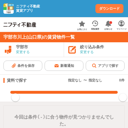
ニフティ不動産
ダウンロード
賃貸アプリ
お知らせ
閲覧履歴
マイページ
お気に入り
宇部市川上(山口県)の賃貸物件一覧
宇部市
絞り込み条件
変更する
変更する
条件を保存
新着通知
アプリで探す
賃料で探す
指定なし
〜
指定なし
0
件
指定した賃料で絞り込む
今回は条件（
-
）に合う物件が見つかりませんでし
た。