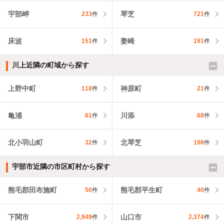
宇部岬
琴芝
233
件
721
件
床波
妻崎
151
件
191
件
川上近隣の町域から探す
上野中町
神原町
118
件
21
件
亀浦
川添
61
件
68
件
北小羽山町
北琴芝
32
件
198
件
宇部市近隣の市区町村から探す
熊毛郡田布施町
熊毛郡平生町
50
件
40
件
下関市
山口市
2,949
件
2,374
件