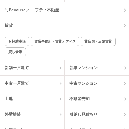
コンロ2口以上
追焚き機能
＼Because／ ニフティ不動産
TV付インターホン
角部屋
賃貸
新着のみ
インターネット無料
月極駐車場
賃貸事務所・賃貸オフィス
貸店舗・店舗賃貸
貸し倉庫
該当件数:
物件一覧に反映
0
件
新築一戸建て
新築マンション
中古一戸建て
中古マンション
土地
不動産売却
外壁塗装
引越し見積もり