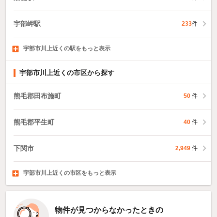
宇部岬駅
233
件
宇部市川上近くの駅をもっと表示
琴芝駅
床波駅
妻崎駅
721
151
191
件
件
件
宇部市川上近くの市区から探す
熊毛郡田布施町
50
件
熊毛郡平生町
40
件
下関市
2,949
件
宇部市川上近くの市区をもっと表示
山口市
萩市
防府市
79
2,374
1,217
件
件
件
物件が見つからなかったときの