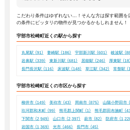
こだわり条件はゆずれない…！そんな方は探す範囲を
の条件にピッタリの物件が見つかるかもしれません！
宇部市松崎町近くの駅から探す
丸尾駅
（91）
妻崎駅
（186）
宇部新川駅
（601）
岐波駅
（8
岩鼻駅
（339）
東新川駅
（681）
居能駅
（246）
厚東駅
（18
長門長沢駅
（116）
床波駅
（148）
草江駅
（342）
常盤駅
（
宇部市松崎町近くの市区から探す
柳井市
（149）
美祢市
（43）
周南市
（875）
山陽小野田市
玖珂郡和木町
（99）
熊毛郡上関町
（1）
熊毛郡田布施町
（4
下関市
（2,949）
山口市
（2,397）
萩市
（82）
防府市
（1,22
岩国市
（1,369）
光市
（466）
長門市
（45）