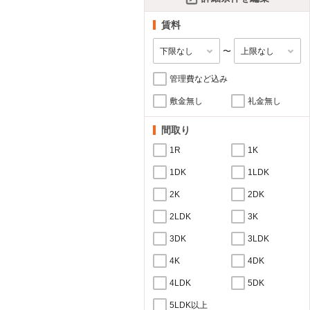
賃料
〜
管理費など込み
敷金無し
礼金無し
間取り
1R
1K
1DK
1LDK
2K
2DK
2LDK
3K
3DK
3LDK
4K
4DK
4LDK
5DK
5LDK以上