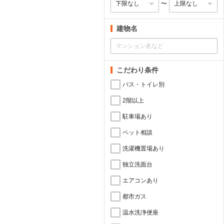
〜
建物名
こだわり条件
バス・トイレ別
2階以上
駐車場あり
ペット相談
洗濯機置場あり
独立洗面台
エアコンあり
都市ガス
温水洗浄便座