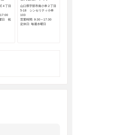
町４丁目
山口県宇部市南小串２丁目
5-18 シンセリティ小串
17:00
103
日曜日 祝
営業時間: 9:30～17:30
定休日: 毎週水曜日