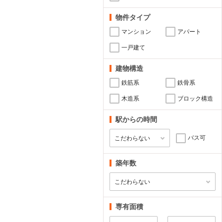
物件タイプ
マンション
アパート
一戸建て
建物構造
鉄筋系
鉄骨系
木造系
ブロック構造
駅からの時間
バス可
築年数
専有面積