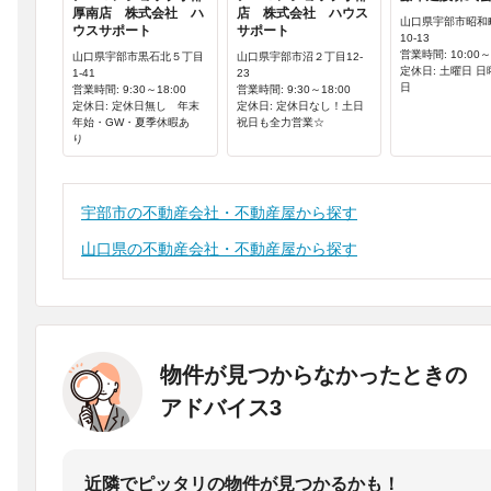
厚南店 株式会社 ハ
店 株式会社 ハウス
山口県宇部市昭和
ウスサポート
サポート
10-13
営業時間: 10:00～
山口県宇部市黒石北５丁目
山口県宇部市沼２丁目12-
定休日: 土曜日 
1-41
23
日
営業時間: 9:30～18:00
営業時間: 9:30～18:00
定休日: 定休日無し 年末
定休日: 定休日なし！土日
年始・GW・夏季休暇あ
祝日も全力営業☆
り
宇部市の不動産会社・不動産屋から探す
山口県の不動産会社・不動産屋から探す
物件が見つからなかったときの
アドバイス3
近隣でピッタリの物件が見つかるかも！