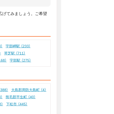
広げてみましょう。ご希望
8）
宇部岬駅
（233）
）
琴芝駅
（711）
168）
宇部駅
（275）
（388）
大島郡周防大島町
（4）
3）
熊毛郡平生町
（40）
8）
下松市
（445）