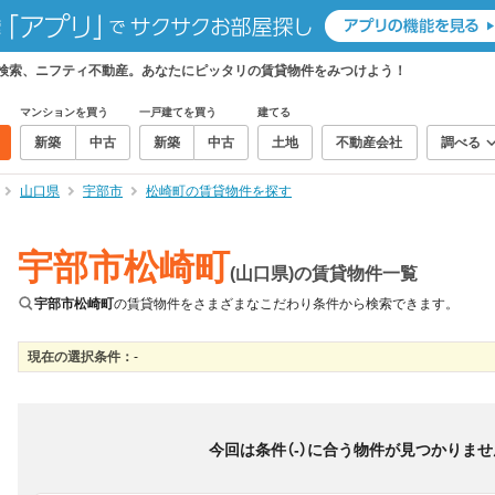
て検索、ニフティ不動産。あなたにピッタリの賃貸物件をみつけよう！
マンションを買う
一戸建てを買う
建てる
新築
中古
新築
中古
土地
不動産会社
調べる
山口県
宇部市
松崎町の賃貸物件を探す
宇部市松崎町
(山口県)の賃貸物件一覧
宇部市松崎町
の賃貸物件をさまざまなこだわり条件から検索できます。
現在の選択条件：
-
絞り込み
並び替え
＆
0
物件数
件
今回は条件（
-
）に合う物件が見つかりませ