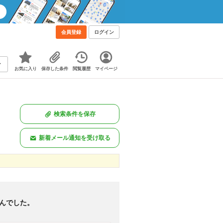
会員登録
ログイン
お気に入り
保存した条件
閲覧履歴
マイページ
検索条件を保存
新着メール通知を受け取る
新着のみ
図あり
<
1
>
んでした。