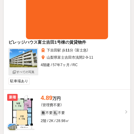
ビレッジハウス富士吉田1号棟の賃貸物件
下吉田駅 歩
11
分 （富士急）
山梨県富士吉田市浅間2-9-11
4階建 / 57年7ヶ月 / RC
すべての写真
駐車場あり
4.89
新着
万円
（管理費不要）
不要
不要
敷
礼
2階 / 2K / 28.98㎡