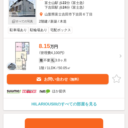
富士山駅 歩
22
分 （富士急）
下吉田駅 歩
24
分 （富士急）
山梨県富士吉田市下吉田６丁目
2階建 / 新築 / 木造
すべての写真
駐車場あり
駐輪場あり
宅配ボックス
8.15
万円
（管理費4,100円）
不要
3.0ヶ月
敷
礼
1階 / 1LDK / 50.05㎡
お問い合わせ
（無料）
ほか提供
HILARIOUSIIIのすべての部屋を見る