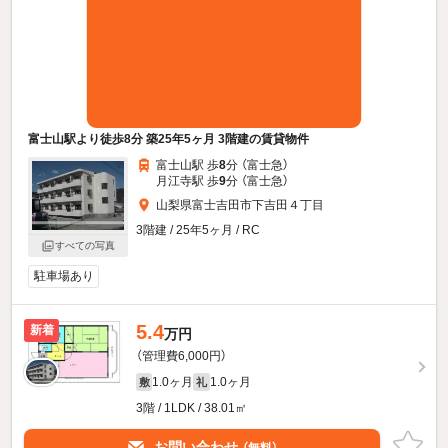
富士山駅より徒歩8分 築25年5ヶ月 3階建の賃貸物件
富士山駅 歩
8
分 （富士急）
月江寺駅 歩
9
分 （富士急）
山梨県富士吉田市下吉田４丁目
3階建 / 25年5ヶ月 / RC
すべての写真
駐車場あり
5.4
新着
万円
（管理費6,000円）
1.0ヶ月
1.0ヶ月
敷
礼
3階 / 1LDK / 38.01㎡
お問い合わせ