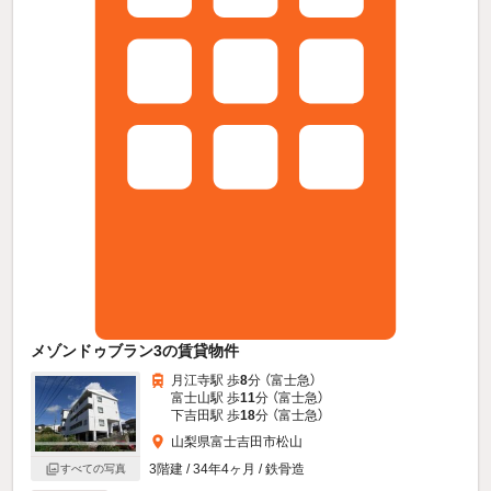
メゾンドゥブラン3の賃貸物件
月江寺駅 歩
8
分 （富士急）
富士山駅 歩
11
分 （富士急）
下吉田駅 歩
18
分 （富士急）
山梨県富士吉田市松山
3階建 / 34年4ヶ月 / 鉄骨造
すべての写真