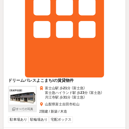
ドリームパレスよこまちIの賃貸物件
富士山駅 歩
21
分 （富士急）
富士急ハイランド駅 歩
23
分 （富士急）
月江寺駅 歩
31
分 （富士急）
山梨県富士吉田市松山
すべての写真
2階建 / 新築 / 木造
駐車場あり
駐輪場あり
宅配ボックス