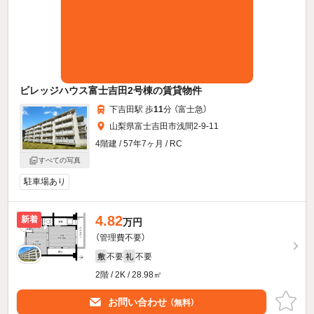
ビレッジハウス富士吉田2号棟の賃貸物件
下吉田駅 歩
11
分 （富士急）
山梨県富士吉田市浅間2-9-11
4階建 / 57年7ヶ月 / RC
すべての写真
駐車場あり
4.82
新着
万円
（管理費不要）
不要
不要
敷
礼
2階 / 2K / 28.98㎡
お問い合わせ
（無料）