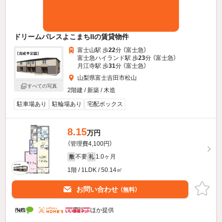
ドリームパレスよこまちIIの賃貸物件
富士山駅 歩
22
分 （富士急）
富士急ハイランド駅 歩
23
分 （富士急）
月江寺駅 歩
31
分 （富士急）
山梨県富士吉田市松山
すべての写真
2階建 / 新築 / 木造
駐車場あり
駐輪場あり
宅配ボックス
8.15
万円
（管理費4,100円）
不要
1.0ヶ月
敷
礼
1階 / 1LDK / 50.14㎡
お問い合わせ
（無料）
ほか提供