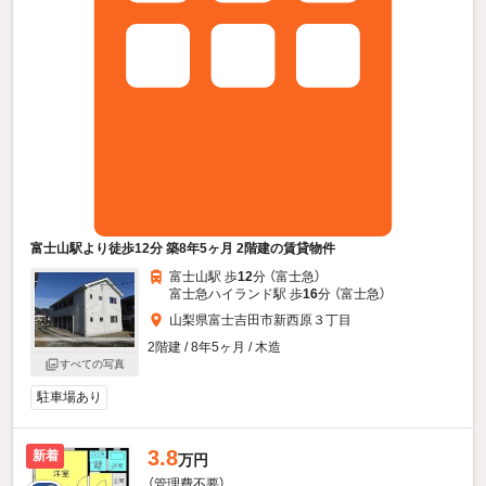
富士山駅より徒歩12分 築8年5ヶ月 2階建の賃貸物件
富士山駅 歩
12
分 （富士急）
富士急ハイランド駅 歩
16
分 （富士急）
山梨県富士吉田市新西原３丁目
2階建 / 8年5ヶ月 / 木造
すべての写真
駐車場あり
3.8
新着
万円
（管理費不要）