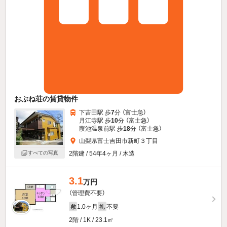
おぶね荘の賃貸物件
下吉田駅 歩
7
分 （富士急）
月江寺駅 歩
10
分 （富士急）
葭池温泉前駅 歩
18
分 （富士急）
山梨県富士吉田市新町３丁目
2階建 / 54年4ヶ月 / 木造
すべての写真
3.1
万円
（管理費不要）
1.0ヶ月
不要
敷
礼
2階 / 1K / 23.1㎡