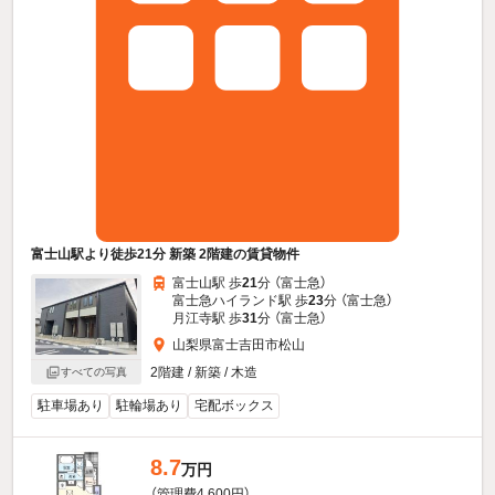
富士山駅より徒歩21分 新築 2階建の賃貸物件
富士山駅 歩
21
分 （富士急）
富士急ハイランド駅 歩
23
分 （富士急）
月江寺駅 歩
31
分 （富士急）
山梨県富士吉田市松山
2階建 / 新築 / 木造
すべての写真
駐車場あり
駐輪場あり
宅配ボックス
8.7
万円
（管理費4,600円）