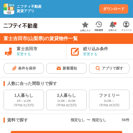
ニフティ不動産
ダウンロード
賃貸アプリ
お知らせ
閲覧履歴
マイページ
お気に入り
富士吉田市(山梨県)の賃貸物件一覧
富士吉田市
絞り込み条件
変更する
変更する
条件を保存
新着通知
アプリで探す
人数に合った間取りで探す
1人暮らし
2人暮らし
ファミリー
1R～1LDK
1LDK～3LDK
2LDK～
（平均6.51万円）
（平均6.82万円）
（平均8.45万円）
賃料で探す
指定なし
〜
指定なし
56
件