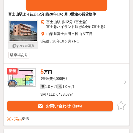
富士山駅より徒歩12分 築28年10ヶ月 3階建の賃貸物件
富士山駅 歩
12
分 （富士急）
富士急ハイランド駅 歩
14
分 （富士急）
山梨県富士吉田市松山５丁目
3階建 / 28年10ヶ月 / RC
すべての写真
駐車場あり
5
新着
万円
（管理費4,000円）
1.0ヶ月
1.0ヶ月
敷
礼
3階 / 1LDK / 38.67㎡
お問い合わせ
（無料）
提供