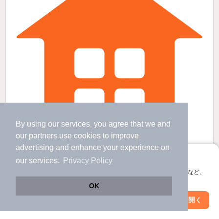
By using our services, you agree that we and
our
partners
use cookies to improve
advertising and enhance your experience on
富士山駅より徒歩13分 築51年11ヶ月 1階建の賃貸物件
アプリに切り替えて、サクサクお部屋探し
our services.
Privacy Policy
富士山駅 歩
13
分 （富士急）
会員登録なしですぐ使える。マップ検索やお気に入り保存など、
山梨県富士吉田市新西原２丁目
アプリ限定の便利な機能が使えます！
OK
1階建 / 51年11ヶ月 / 木造
Web版で続行
アプリを開く
市区町村を変更
絞り込み条件を変更
すべての写真