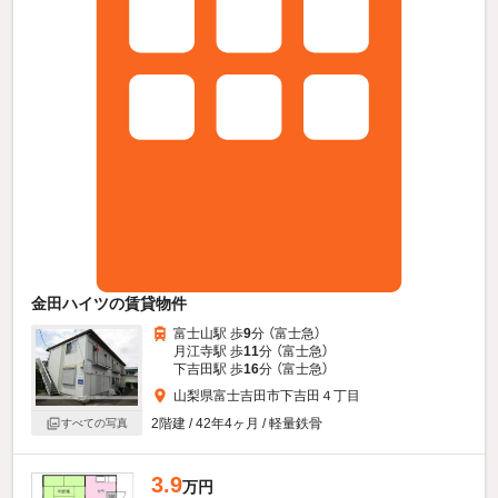
金田ハイツの賃貸物件
富士山駅 歩
9
分 （富士急）
月江寺駅 歩
11
分 （富士急）
下吉田駅 歩
16
分 （富士急）
山梨県富士吉田市下吉田４丁目
2階建 / 42年4ヶ月 / 軽量鉄骨
すべての写真
3.9
万円