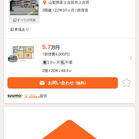
山梨県富士吉田市上吉田
3階建 / 22年10ヶ月 / 鉄骨造
すべての写真
駐車場あり
5.7
万円
（管理費4,000円）
1.0ヶ月
不要
敷
礼
2階 / 2DK / 48.6㎡
お問い合わせ
（無料）
提供