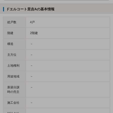
ドエルコート里吉Aの基本情報
総戸数
4戸
階建
2階建
構造
－
主方位
－
土地権利
－
用途地域
－
新築分譲
－
時の売主
施工会社
－