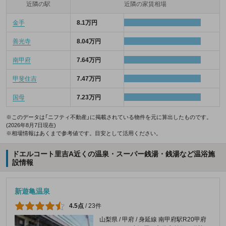
近隣の駅
近隣の家賃相場
金手
8.1万円
善光寺
8.04万円
南甲府
7.64万円
甲斐住吉
7.47万円
国母
7.23万円
※このデータは「ニフティ不動産」に掲載されている物件を元に算出したものです。
(2026年8月7日現在)
※相場情報はあくまで参考値です。目安として活用ください。
ドエルコート里吉A近くの温泉・スーパー銭湯・銭湯など温浴施
設情報
新遊亀温泉
4.5点
/
23件
山梨県 / 甲府 / 身延線 南甲府駅R20甲府