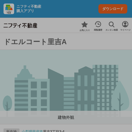
ニフティ不動産
ダウンロード
購入アプリ
カンタン検索
閲覧履歴
マイページ
お気に入り
ドエルコート里吉A
建物外観
所在地
山梨県
甲府市
里吉3丁目3-4