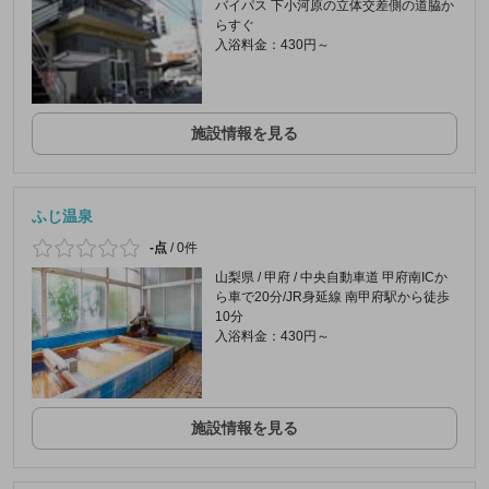
バイパス 下小河原の立体交差側の道脇か
らすぐ
入浴料金：430円～
施設情報を見る
ふじ温泉
-点
/
0件
山梨県 / 甲府 / 中央自動車道 甲府南ICか
ら車で20分/JR身延線 南甲府駅から徒歩
10分
入浴料金：430円～
施設情報を見る