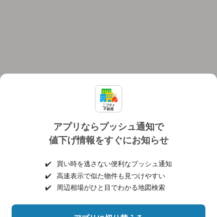
アプリならプッシュ通知で
値下げ情報をすぐにお知らせ
対応機種
個人情報保護ポリシー
利用規約
運営会社
✔️
買い時を逃さない便利なプッシュ通知
ヘルプ・お問い合わせ
採用情報
✔️
高速表示で似た物件も見つけやすい
✔️
周辺相場がひと目でわかる地図検索