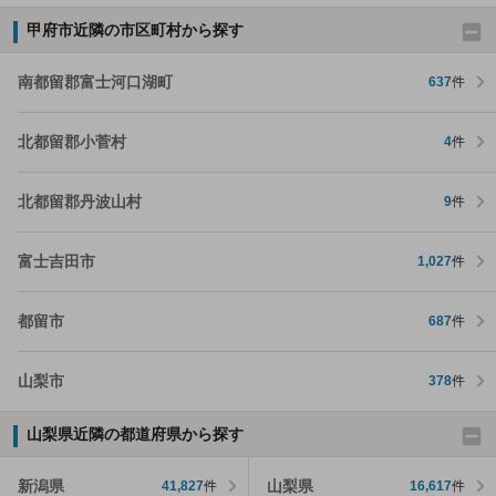
甲府市近隣の市区町村から探す
南都留郡富士河口湖町
637
件
北都留郡小菅村
4
件
北都留郡丹波山村
9
件
富士吉田市
1,027
件
都留市
687
件
山梨市
378
件
山梨県近隣の都道府県から探す
新潟県
山梨県
41,827
件
16,617
件