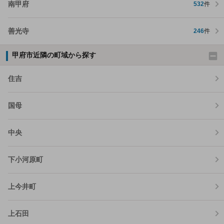
南甲府
532
件
善光寺
246
件
甲府市近隣の町域から探す
住吉
国母
中央
下小河原町
上今井町
上石田