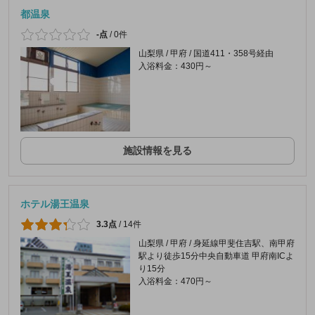
都温泉
-点
/
0件
山梨県 / 甲府 / 国道411・358号経由
入浴料金：430円～
施設情報を見る
ホテル湯王温泉
3.3点
/
14件
山梨県 / 甲府 / 身延線甲斐住吉駅、南甲府
駅より徒歩15分中央自動車道 甲府南ICよ
り15分
入浴料金：470円～