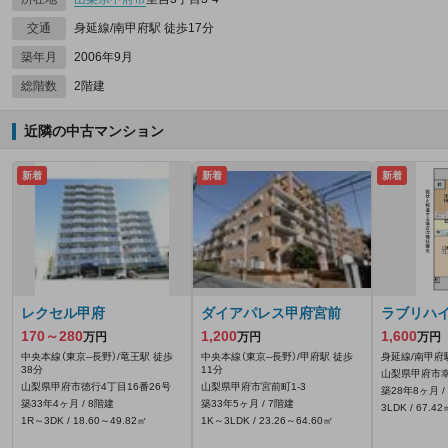
交通
身延線/南甲府駅 徒歩17分
築年月
2006年9月
総階数
2階建
近隣の中古マンション
新着
新着
新着
レクセル甲府
ダイアパレス甲府宮前
ラブリハ
170～280
1,200
1,600
万円
万円
万円
中央本線（東京--長野）/竜王駅 徒歩
中央本線（東京--長野）/甲府駅 徒歩
身延線/南甲府
38分
11分
山梨県甲府市幸町
山梨県甲府市徳行4丁目16番26号
山梨県甲府市宮前町1-3
築28年8ヶ月 /
築33年4ヶ月 / 8階建
築33年5ヶ月 / 7階建
3LDK / 67.42
1R～3DK / 18.60～49.82㎡
1K～3LDK / 23.26～64.60㎡