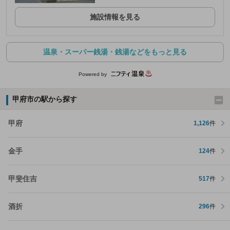
施設情報を見る
温泉・スーパー銭湯・銭湯などをもっと見る
Powered by
甲府市の駅から探す
甲府
1,126
件
金手
124
件
甲斐住吉
517
件
酒折
296
件