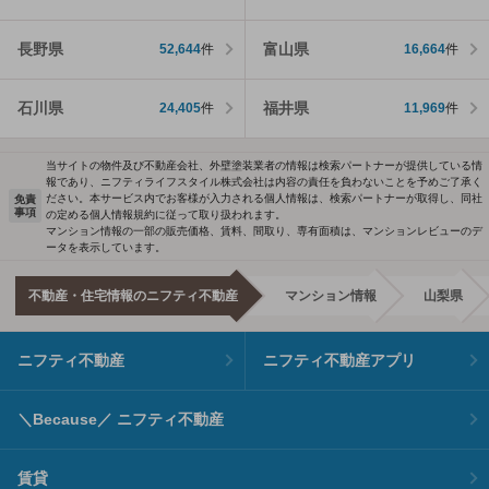
長野県
富山県
52,644
件
16,664
件
石川県
福井県
24,405
件
11,969
件
当サイトの物件及び不動産会社、外壁塗装業者の情報は検索パートナーが提供している情
報であり、ニフティライフスタイル株式会社は内容の責任を負わないことを予めご了承く
ださい。本サービス内でお客様が入力される個人情報は、検索パートナーが取得し、同社
免責
事項
の定める個人情報規約に従って取り扱われます。
マンション情報の一部の販売価格、賃料、間取り、専有面積は、マンションレビューのデ
ータを表示しています。
不動産・住宅情報のニフティ不動産
マンション情報
山梨県
ニフティ不動産
ニフティ不動産アプリ
＼Because／ ニフティ不動産
賃貸