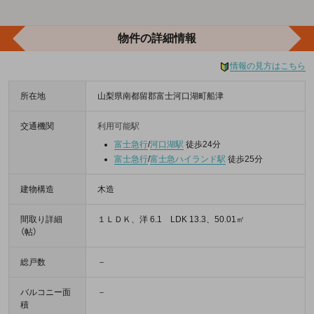
物件の詳細情報
情報の見方はこちら
所在地
山梨県南都留郡富士河口湖町船津
交通機関
利用可能駅
富士急行
/
河口湖駅
徒歩24分
富士急行
/
富士急ハイランド駅
徒歩25分
建物構造
木造
間取り詳細
１ＬＤＫ、洋 6.1 LDK 13.3、50.01㎡
（帖）
総戸数
－
バルコニー面
－
積