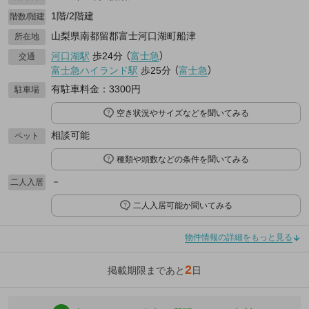
1階/2階建
階数/階建
山梨県南都留郡富士河口湖町船津
所在地
河口湖駅
歩24分
（
富士急
）
交通
富士急ハイランド駅
歩25分
（
富士急
）
有駐車料金：3300円
駐車場
空き状況やサイズなどを聞いてみる
相談可能
ペット
種類や頭数などの条件を聞いてみる
－
二人入居
二人入居可能か聞いてみる
物件情報の詳細をもっと見る
2
掲載期限まであと
日