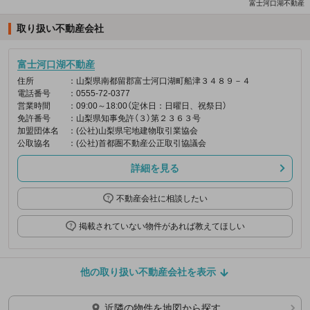
富士河口湖不動産
取り扱い不動産会社
富士河口湖不動産
住所
：山梨県南都留郡富士河口湖町船津３４８９－４
電話番号
：0555-72-0377
営業時間
：09:00～18:00（定休日：日曜日、祝祭日）
免許番号
：山梨県知事免許（３）第２３６３号
加盟団体名
：(公社)山梨県宅地建物取引業協会
公取協名
：(公社)首都圏不動産公正取引協議会
詳細を見る
不動産会社に相談したい
掲載されていない物件があれば教えてほしい
他の取り扱い不動産会社を表示
近隣の物件を地図から探す