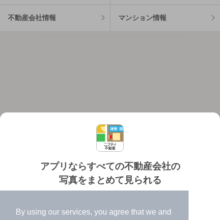
不動産会社情報
マンション情報
アプリならすべての不動産会社の
写真をまとめて見られる
対応機種
個人情報保護ポリシー
利用規約
運営会社
✔️
たくさんの写真でイメージふくらむ
ヘルプ・お問い合わせ
採用情報
By using our services, you agree that we and
✔️
高速表示で似た物件も見つけやすい