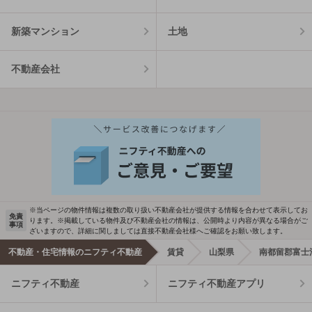
新築マンション
土地
不動産会社
※当ページの物件情報は複数の取り扱い不動産会社が提供する情報を合わせて表示してお
免責
ります。※掲載している物件及び不動産会社の情報は、公開時より内容が異なる場合がご
事項
ざいますので、詳細に関しましては直接不動産会社様へご確認をお願い致します。
不動産・住宅情報のニフティ不動産
賃貸
山梨県
南都留郡富士
ニフティ不動産
ニフティ不動産アプリ