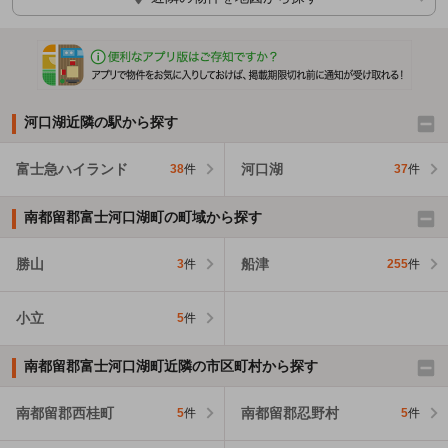
河口湖近隣の駅から探す
富士急ハイランド
河口湖
38
件
37
件
南都留郡富士河口湖町の町域から探す
勝山
船津
3
件
255
件
小立
5
件
南都留郡富士河口湖町近隣の市区町村から探す
南都留郡西桂町
南都留郡忍野村
5
件
5
件