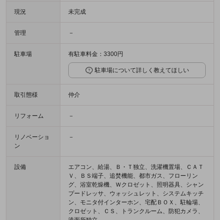
現況
未完成
管理
－
駐車場
有駐車料金：3300円
駐車場について詳しく教えてほしい
取引態様
仲介
リフォーム
－
リノベーショ
－
ン
設備
エアコン、給湯、Ｂ・Ｔ独立、洗濯機置場、ＣＡＴ
Ｖ、ＢＳ端子、追焚機能、都市ガス、フローリン
グ、浴室乾燥機、Ｗクロゼット、照明器具、シャン
プードレッサ、ウォッシュレット、システムキッチ
ン、モニタ付インターホン、宅配ＢＯＸ、駐輪場、
クロゼット、ＣＳ、トランクルーム、防犯カメラ、