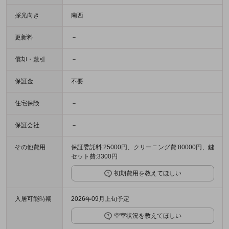
採光向き
南西
更新料
－
償却・敷引
－
保証金
不要
住宅保険
－
保証会社
－
その他費用
保証委託料:25000円、クリーニング費:80000円、鍵
セット費:3300円
初期費用を教えてほしい
入居可能時期
2026年09月上旬予定
空室状況を教えてほしい