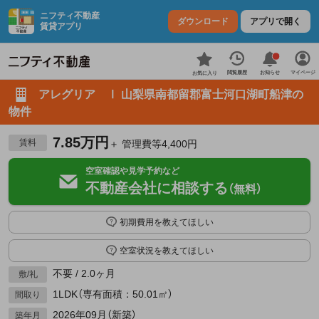
ニフティ不動産
ダウンロード
アプリで開く
賃貸アプリ
お知らせ
閲覧履歴
マイページ
お気に入り
アレグリア Ⅰ 山梨県南都留郡富士河口湖町船津の
物件
7.85万円
賃料
＋ 管理費等4,400円
空室確認や見学予約など
不動産会社に相談する
（無料）
初期費用を教えてほしい
空室状況を教えてほしい
不要 / 2.0ヶ月
敷/礼
1LDK（専有面積：50.01㎡）
間取り
2026年09月（新築）
築年月