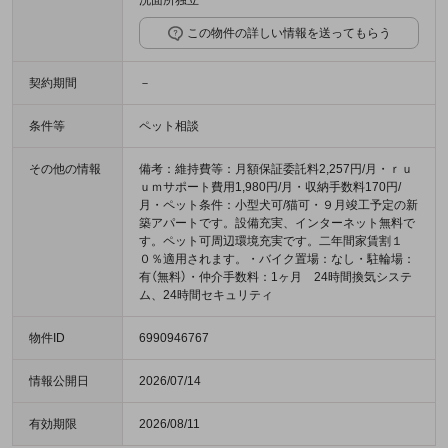
洗面所独立
この物件の詳しい情報を送ってもらう
契約期間
－
条件等
ペット相談
その他の情報
備考：維持費等：月額保証委託料2,257円/月・ｒｕ
ｕｍサポート費用1,980円/月・収納手数料170円/
月・ペット条件：小型犬可/猫可・９月竣工予定の新
築アパートです。設備充実、インターネット無料で
す。ペット可周辺環境充実です。二年間家賃割１
０％適用されます。・バイク置場：なし・駐輪場：
有（無料）・仲介手数料：1ヶ月 24時間換気システ
ム、24時間セキュリティ
物件ID
6990946767
情報公開日
2026/07/14
有効期限
2026/08/11