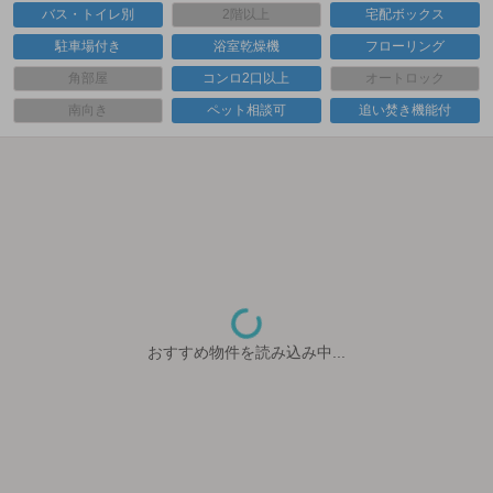
バス・トイレ別
2階以上
宅配ボックス
駐車場付き
浴室乾燥機
フローリング
角部屋
コンロ2口以上
オートロック
南向き
ペット相談可
追い焚き機能付
おすすめ物件を読み込み中...