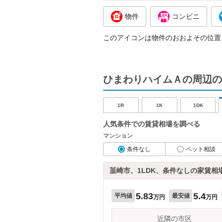
物件
コンビニ
このアイコンは物件のおおよその位置
ひまわりハイムＡの周辺の
1R
1K
1DK
人気条件での賃貸相場を調べる
マンション
条件なし
ペット相談
韮崎市、1LDK、条件なしの家賃相
5.83
5.4
平均値
最安値
万円
万円
近隣の市区