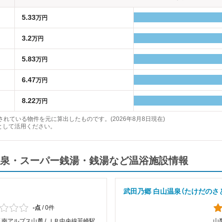
5.33
万円
3.2
万円
5.83
万円
6.47
万円
8.22
万円
れている物件を元に算出したものです。(2026年8月8日現在)
として活用ください。
泉・スーパー銭湯・銭湯など温浴施設情報
武田乃郷 白山温泉（たけだのさ
-点
/
0件
/ 南アルプス山麓 / ＪＲ中央線韮崎駅
山