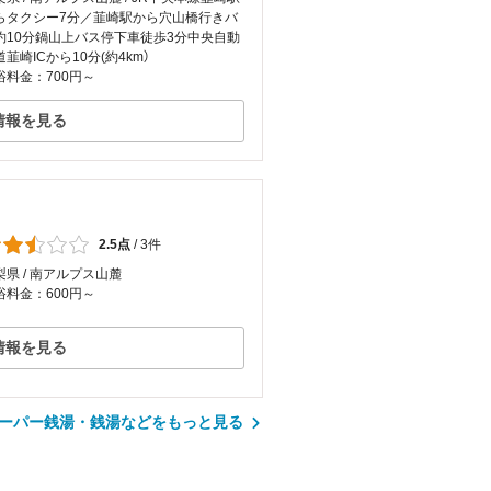
らタクシー7分／韮崎駅から穴山橋行きバ
約10分鍋山上バス停下車徒歩3分中央自動
道韮崎ICから10分(約4km）
浴料金：700円～
情報を見る
2.5点
/
3件
梨県 / 南アルプス山麓
浴料金：600円～
情報を見る
ーパー銭湯・銭湯などをもっと見る