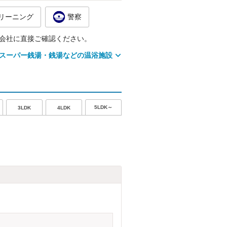
リーニング
警察
会社に直接ご確認ください。
スーパー銭湯・銭湯などの温浴施設
5LDK～
3LDK
4LDK