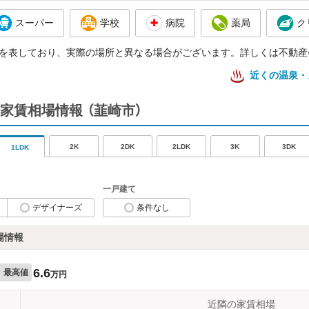
スーパー
学校
病院
薬局
ク
を表しており、実際の場所と異なる場合がございます。詳しくは不動産
近くの温泉・
家賃相場情報
（韮崎市）
2K
2DK
2LDK
3K
3DK
1LDK
一戸建て
デザイナーズ
条件なし
場情報
6.6
最高値
万円
近隣の家賃相場