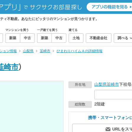
ティ不動産。あなたにピッタリのマンションが見つかります。
マンションを買う
一戸建てを買う
建てる
新築
中古
新築
中古
土地
不動産会社
調べる
ション情報
山梨県
韮崎市
ひまわりハイムＡの詳細情報
韮崎市
）
山梨県
韮崎市
下祖母石
所在地
2階建
総階数
携帯・スマートフォン
URLをス