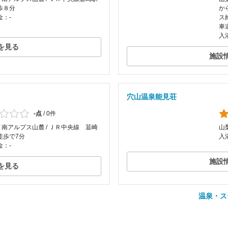
歩８分
か
金：-
ス
車
入
を見る
施設
穴山温泉能見荘
-点
/
0件
/ 南アルプス山麓 / ＪＲ中央線 韮崎
山
徒歩で7分
入
金：-
施設
を見る
温泉・ス