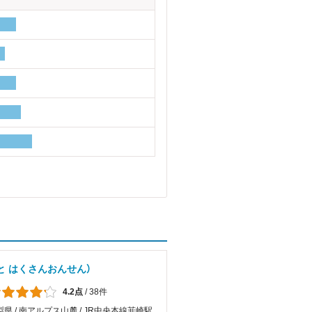
と はくさんおんせん）
4.2点
/
38件
梨県 / 南アルプス山麓 / JR中央本線韮崎駅